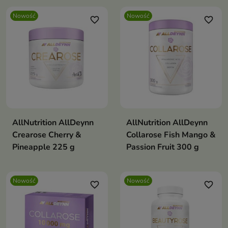
Nowość
Nowość
favorite_border
favorite_border
AllNutrition AllDeynn
AllNutrition AllDeynn
Crearose Cherry &
Collarose Fish Mango &
Pineapple 225 g
Passion Fruit 300 g
Nowość
Nowość
favorite_border
favorite_border