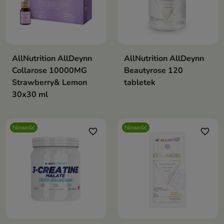
AllNutrition AllDeynn
AllNutrition AllDeynn
Collarose 10000MG
Beautyrose 120
Strawberry& Lemon
tabletek
30x30 ml
Nowość
Nowość
favorite_border
favorite_border