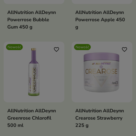
AllNutrition AllDeynn
AllNutrition AllDeynn
Powerrose Bubble
Powerrose Apple 450
Gum 450 g
g
Nowość
Nowość
favorite_border
favorite_border
AllNutrition AllDeynn
AllNutrition AllDeynn
Greenrose Chlorofil
Crearose Strawberry
500 ml
225 g