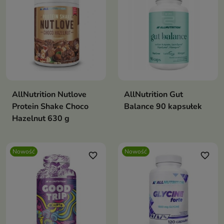
AllNutrition Nutlove
AllNutrition Gut
Protein Shake Choco
Balance 90 kapsułek
Hazelnut 630 g
Nowość
Nowość
favorite_border
favorite_border