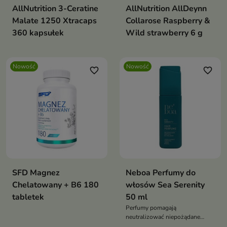
AllNutrition 3-Ceratine
AllNutrition AllDeynn
Malate 1250 Xtracaps
Collarose Raspberry &
360 kapsułek
Wild strawberry 6 g
Nowość
Nowość
favorite_border
favorite_border
SFD Magnez
Neboa Perfumy do
Chelatowany + B6 180
włosów Sea Serenity
tabletek
50 ml
Perfumy pomagają
neutralizować niepożądane
zapachy i pozostawiają włosy