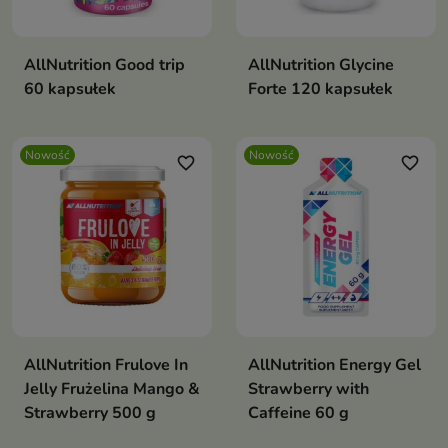
AllNutrition Good trip
AllNutrition Glycine
60 kapsułek
Forte 120 kapsułek
Nowość
Nowość
favorite_border
favorite_border
AllNutrition Frulove In
AllNutrition Energy Gel
Jelly Frużelina Mango &
Strawberry with
Strawberry 500 g
Caffeine 60 g