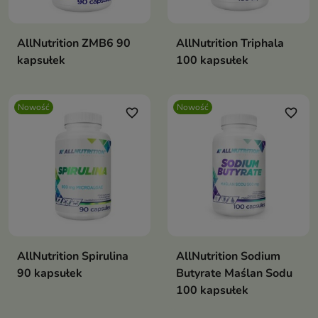
AllNutrition ZMB6 90
AllNutrition Triphala
kapsułek
100 kapsułek
Nowość
Nowość
favorite_border
favorite_border
AllNutrition Spirulina
AllNutrition Sodium
90 kapsułek
Butyrate Maślan Sodu
100 kapsułek