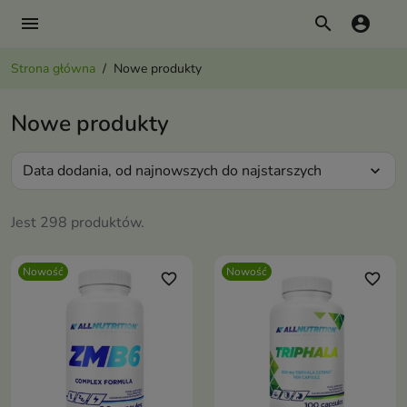
menu
search
account_circle
Strona główna
Nowe produkty
Nowe produkty
Data dodania, od najnowszych do najstarszych
expand_more
Jest 298 produktów.
Nowość
Nowość
favorite_border
favorite_border