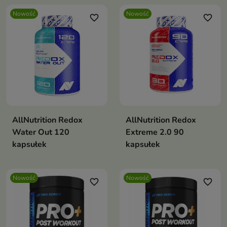
Nowość
Nowość
favorite_border
favorite_border
AllNutrition Redox
AllNutrition Redox
Water Out 120
Extreme 2.0 90
kapsułek
kapsułek
Nowość
Nowość
favorite_border
favorite_border