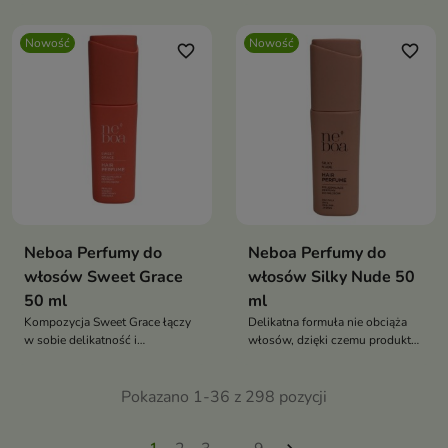
pachnące, lekkie oraz pełne
naturalnego blasku.
Nowość
Nowość
favorite_border
favorite_border
Neboa Perfumy do
Neboa Perfumy do
włosów Sweet Grace
włosów Silky Nude 50
50 ml
ml
Kompozycja Sweet Grace łączy
Delikatna formuła nie obciąża
w sobie delikatność i
włosów, dzięki czemu produkt
zmysłowość, tworząc przyjemny
idealnie sprawdza się zarówno
zapachowy akcent idealny na
po stylizacji, jak i w ciągu dnia
każdą okazję.
Pokazano 1-36 z 298 pozycji