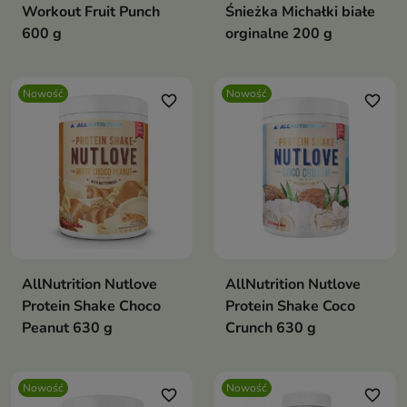
Workout Fruit Punch
Śnieżka Michałki białe
600 g
orginalne 200 g
Nowość
Nowość
favorite_border
favorite_border
AllNutrition Nutlove
AllNutrition Nutlove
Protein Shake Choco
Protein Shake Coco
Peanut 630 g
Crunch 630 g
Nowość
Nowość
favorite_border
favorite_border