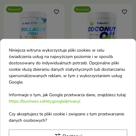
Nowość
Nowość
favorite_border
favorite_border
Niniejsza witryna wykorzystuje pliki cookies w celu
świadczenia usług na najwyższym poziomie i w sposób
dostosowany do indywidualnych potrzeb. Opcjonalne pliki
cookie służą zbieraniu danych statystycznych lub dostarczaniu
AllNutrition Collagen
AllNutrition Coconut
spersonalizowanych reklam, w tym z wykorzystaniem usług
Fish 10000mg Mango
Oil Refined Olej
Google.
480 g
kokosowy 1000 ml
Informacje o tym, jak Google przetwarza dane, znajdziesz tutaj:
https://business.safety.google/privacy/
.
Nowość
Nowość
favorite_border
favorite_border
Czy akceptujesz te pliki cookie i związane z tym przetwarzanie
danych osobowych?