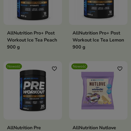
AllNutrition Pro+ Post
AllNutrition Pro+ Post
Workout Ice Tea Peach
Workout Ice Tea Lemon
900 g
900 g
Nowość
Nowość
favorite_border
favorite_border
AllNutrition Pre
AllNutrition Nutlove