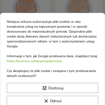
Niniejsza witryna wykorzystuje pliki cookies w celu
świadczenia usług na najwyższym poziomie i w sposób
dostosowany do indywidualnych potrzeb. Opcjonalne pliki
cookie służą zbieraniu danych statystycznych lub dostarczaniu
Lirene City Matt
Lirene City Matt
spersonalizowanych reklam, w tym z wykorzystaniem usług
Mineral Mattifying
Mineral Mattifying
Google.
Compact Powder
Compact Powder
mineralny puder
mineralny puder
Informacje o tym, jak Google przetwarza dane, znajdziesz tutaj:
matujący 02 Naturalny
matujący 01
https://business.safety.google/privacy/
.
9 g
Transparentny 9 g
Czy akceptujesz te pliki cookie i związane z tym przetwarzanie
Powder mineralny puder
Powder mineralny puder
matujący 02 Naturalny
matujący 01 Transparentny
danych osobowych?
tune
Dostosuj
favorite_border
favorite_border
clear
Odrzuć