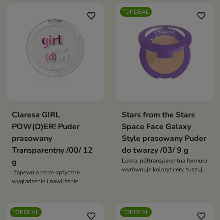
TOPDEAL
favorite_border
favorite_border
Claresa GIRL
Stars from the Stars
POW(D)ER! Puder
Space Face Galaxy
prasowany
Style prasowany Puder
Transparentny /00/ 12
do twarzy /03/ 9 g
g
Lekka, półtransparentna formuła
wyrównuje koloryt cery, tuszuje
Zapewnia cerze optyczne
niedoskonałości, kryje oznaki
wygładzenie i nawilżenie
zmęczenia
TOPDEAL
TOPDEAL
favorite_border
favorite_border