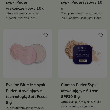
sypki Puder
sypki Puder ryżowy 10
wykończeniowy 10 g
g
Ultralekki puder sypki to
Transparentny puder ryżowy to
niewyczuwalny puder
lekki kosmetyk matujący, który
wykończeniowy, który wygładza
skutecznie pochłania sebum,
skórę, utrwala makijaż i
utrwala makijaż i wygładza
zapewnia efekt „cloud skin”.
skórę. Zapewnia naturalny efekt
favorite_border
favorite_border
Subtelnie matuje, nie obciążając
bez obciążenia i komfort przez
cery i pozostawiając naturalne
cały dzień
wykończenie
Eveline Blurr Me sypki
Claresa Puder Sypki
Puder utrwalający z
utrwalający z filtrem
technologią Soft Focus
SPF30 5 g
8 g
Ultra lekki puder sypki SPF 30
transparentny satynowe
Puder utrwalający soft focus