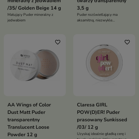
mineralny z jedwabiem
twarzy transparentny
/35/ Golden Beige 14 g
3,5 g
Matujący Puder mineralny z
Puder rozświetlający ma
jedwabiem
aksamitną, niezwykle
zmikronizowaną strukturę, która
doskonale dostosowuje się do
karnacji
favorite_border
favorite_border
AA Wings of Color
Claresa GIRL
Dust Matt Puder
POW(D)ER! Puder
transparentny
prasowany Sunkissed
Translucent Loose
/03/ 12 g
Powder 12 g
Uzyskaj idealnie gładką cerę i