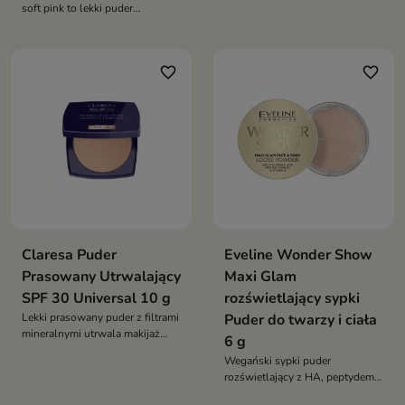
wykończenie bez bielenia
soft pink to lekki puder
wygładza utrwala makijaż nie
wygładzający, który utrwala
zapycha porów witamina E
makijaż, zmniejsza widoczność
alantoina szybkie poprawki
porów i nadaje skórze efekt
favorite_border
favorite_border
„blur”. Subtelnie rozjaśnia cerę i
zapewnia świeży wygląd przez
cały dzień
Claresa Puder
Eveline Wonder Show
Prasowany Utrwalający
Maxi Glam
SPF 30 Universal 10 g
rozświetlający sypki
Lekki prasowany puder z filtrami
Puder do twarzy i ciała
mineralnymi utrwala makijaż
6 g
satynowe wykończenie
Wegański sypki puder
transparentny nie bieli nie
rozświetlający z HA, peptydem
zapycha porów witamina E
miedziowym i wit. E daje wet-
alantoina kompakt na szybkie