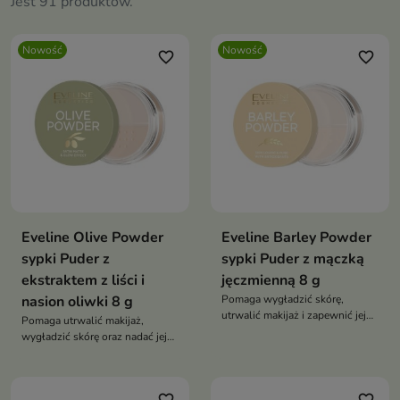
Jest 91 produktów.
Nowość
Nowość
favorite_border
favorite_border
Eveline Olive Powder
Eveline Barley Powder
sypki Puder z
sypki Puder z mączką
ekstraktem z liści i
jęczmienną 8 g
nasion oliwki 8 g
Pomaga wygładzić skórę,
utrwalić makijaż i zapewnić jej
Pomaga utrwalić makijaż,
naturalnie matowe wykończenie
wygładzić skórę oraz nadać jej
naturalnie matowe wykończenie.