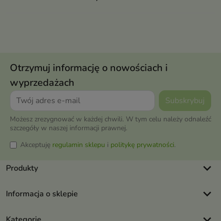
Otrzymuj informację o nowościach i
wyprzedażach
Możesz zrezygnować w każdej chwili. W tym celu należy odnaleźć
szczegóły w naszej informacji prawnej.
Akceptuję
regulamin sklepu
i
politykę prywatności
.
keyboard_arrow_down
Produkty
keyboard_arrow_down
Informacja o sklepie
keyboard_arrow_down
Kategorie