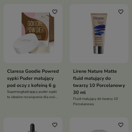
skin glow bez bielenia i
poprawki
wysuszania, na twarz i ciało
favorite_border
favorite_border
Claresa Goodie Powred
Lirene Nature Matte
sypki Puder matujący
fluid matujący do
pod oczy z kofeiną 6 g
twarzy 10 Porcelanowy
Superwygładzający puder sypki
30 ml
to idealne rozwiązanie dla osób
Fluid matujący do twarzy 10
szukających lekkiego, a zarazem
Porcelanowy
skutecznego utrwalenia
makijażu pod oczami
favorite_border
favorite_border