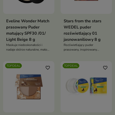
Eveline Wonder Match
Stars from the stars
prasowany Puder
WEDEL puder
matujący SPF30 /01/
rozświetlający 01
Light Beige 8 g
jasnowaniliowy 8 g
Maskuje niedoskonałości i
Rozświetlający puder
nadaje skórze naturalne, matowe
prasowany, inspirowany
wykończenie
zapachem waniliowych pianek
PTASIE MLECZKO
TOPDEAL
TOPDEAL
favorite_border
favorite_border