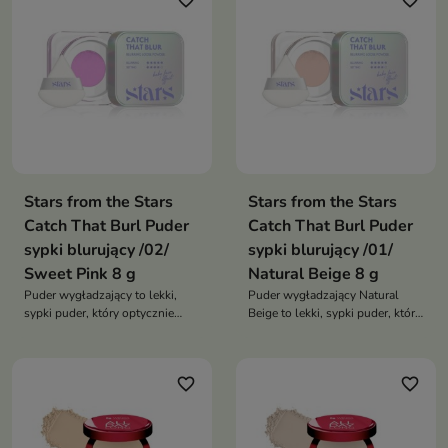
favorite_border
favorite_border
Stars from the Stars
Stars from the Stars
Catch That Burl Puder
Catch That Burl Puder
sypki blurujący /02/
sypki blurujący /01/
Sweet Pink 8 g
Natural Beige 8 g
Puder wygładzający to lekki,
Puder wygładzający Natural
sypki puder, który optycznie
Beige to lekki, sypki puder, który
wygładza skórę, utrwala makijaż
optycznie wygładza skórę,
i nadaje cerze świeży,
matuje cerę i utrwala makijaż.
rozświetlony wygląd. Różowy
Zapewnia efekt soft focus oraz
favorite_border
favorite_border
odcień ożywia koloryt i dodaje
jedwabiste, naturalne
młodzieńczego blasku
wykończenie