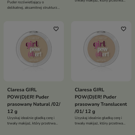
trwały makijaż, który przetrwa
Puder rozświetlający o
cały dzień
delikatnej, aksamitnej strukturze,
doskonale dopasowuje się do
karnacji
favorite_border
favorite_border
Claresa GIRL
Claresa GIRL
POW(D)ER! Puder
POW(D)ER! Puder
prasowany Natural /02/
prasowany Translucent
12 g
/01/ 12 g
Uzyskaj idealnie gładką cerę i
Uzyskaj idealnie gładką cerę i
trwały makijaż, który przetrwa
trwały makijaż, który przetrwa
cały dzień
cały dzień