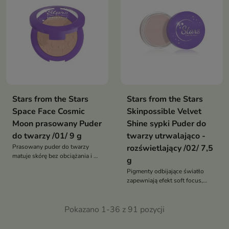
Stars from the Stars
Stars from the Stars
Space Face Cosmic
Skinpossible Velvet
Moon prasowany Puder
Shine sypki Puder do
do twarzy /01/ 9 g
twarzy utrwalająco -
Prasowany puder do twarzy
rozświetlający /02/ 7,5
matuje skórę bez obciążania i w
g
widoczny sposób wygładza jej
Pigmenty odbijające światło
teksturę
zapewniają efekt soft focus,
optycznie wygładzając linie
mimiczne, drobne zmarszczki i
Pokazano 1-36 z 91 pozycji
pory