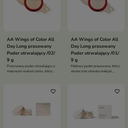
AA Wings of Color All
AA Wings of Color All
Day Long prasowany
Day Long prasowany
Puder utrwalający /02/
Puder utrwalający /01/
9 g
9 g
Prasowany puder utrwalający o
Matowy puder prasowany, który
matowym wykończeniu, który
skutecznie utrwala makijaż,
przedłuża trwałość makijażu i
ogranicza błyszczenie i
zapewnia świeży wygląd cery
zapewnia świeży wygląd cery
przez wiele godzin
przez wiele godzin
favorite_border
favorite_border