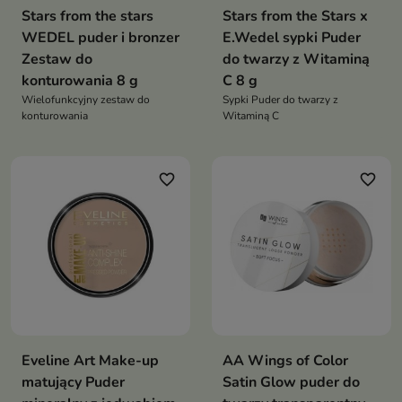
Stars from the stars
Stars from the Stars x
WEDEL puder i bronzer
E.Wedel sypki Puder
Zestaw do
do twarzy z Witaminą
konturowania 8 g
C 8 g
Wielofunkcyjny zestaw do
Sypki Puder do twarzy z
konturowania
Witaminą C
favorite_border
favorite_border
Eveline Art Make-up
AA Wings of Color
matujący Puder
Satin Glow puder do