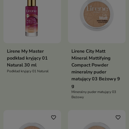
Lirene My Master
Lirene City Matt
podkład kryjący 01
Mineral Mattifying
Natural 30 ml
Compact Powder
Podkład kryjący 01 Natural
mineralny puder
matujący 03 Beżowy 9
g
Mineralny puder matujący 03
Beżowy
favorite_border
favorite_border