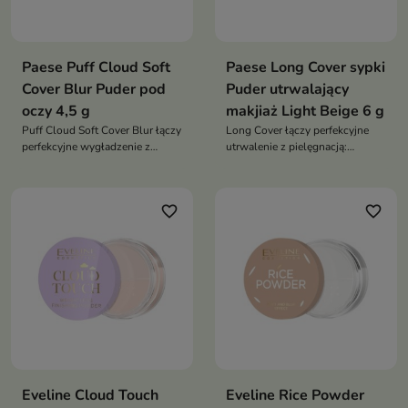
Paese Puff Cloud Soft
Paese Long Cover sypki
Cover Blur Puder pod
Puder utrwalający
oczy 4,5 g
makjiaż Light Beige 6 g
Puff Cloud Soft Cover Blur łączy
Long Cover łączy perfekcyjne
perfekcyjne wygładzenie z
utrwalenie z pielęgnacją:
troską o delikatną skórę pod
zapewnia naturalny mat i efekt
oczami. Dzięki Sodium
wygładzenia do 8 godzin, a
Hyaluronate i Niacinamide
dzięki Squalane i Witaminie E
favorite_border
favorite_border
zapewnia świeży, promienny
zostawia skórę komfortową,
efekt „drugiej skóry” – lekki jak
gładką i świeżą – przez cały
chmurka, skuteczny jak
dzień
profesjonalny soft-focus
Eveline Cloud Touch
Eveline Rice Powder