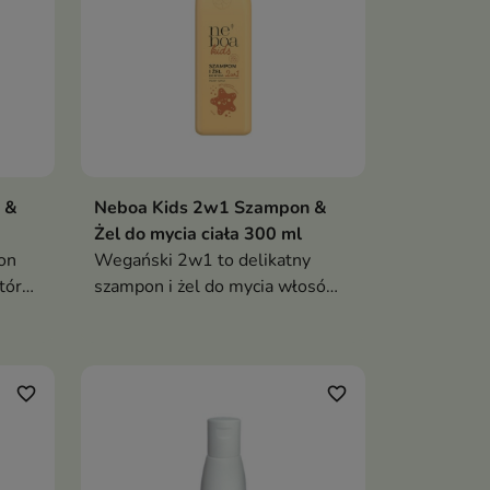
 &
Neboa Kids 2w1 Szampon &
Żel do mycia ciała 300 ml
on
Wegański 2w1 to delikatny
który
szampon i żel do mycia włosów
i
oraz ciała dzieci od 1. roku życia.
Z betainą, ksylitolem i olejem
u –
sezamowym skutecznie
ji
oczyszcza, nawilża i odżywia
favorite_border
favorite_border
skórę oraz włosy, pozostawiając
je miękkie, gładkie i pełne
blasku – bez podrażnień i