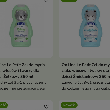
favorite_border
ine Le Petit Żel do mycia
On Line Le Petit Żel do my
a, włosów i twarzy dla
ciała, włosów i twarzy dla
ci Żelkowy 350 ml
dzieci Śmietankowy 350 
dny żel 3w1 przeznaczony
Łagodny żel 3w1 przeznac
odziennej pielęgnacji ciała,
do codziennego mycia ciała,
zy i włosów dzieci.
twarzy i włosów dzieci.
ość
Nowość
favorite_border