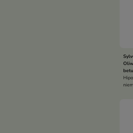
Sylv
Oliw
betu
Hipo
niem
natł
oraz
ochr