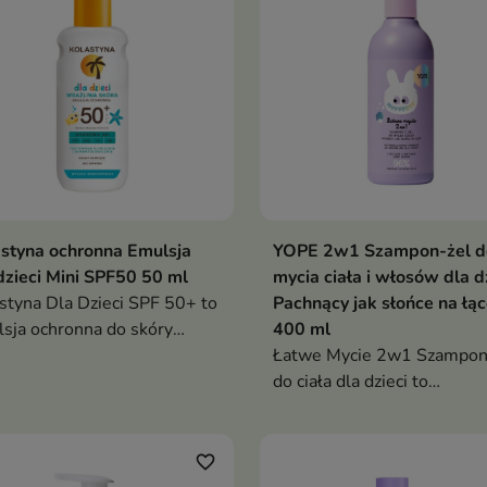
styna ochronna Emulsja
YOPE 2w1 Szampon-żel d
dzieci Mini SPF50 50 ml
mycia ciała i włosów dla d
styna Dla Dzieci SPF 50+ to
Pachnący jak słońce na łą
sja ochronna do skóry
400 ml
liwej dzieci powyżej 3. roku
Łatwe Mycie 2w1 Szampon 
a, zapewniająca bardzo
do ciała dla dzieci to
oką ochronę
ultradelikatny kosmetyk, kt
ciwsłoneczną oraz
jednocześnie oczyszcza skór
nsywne nawilżenie i
włosy, nie szczypie w oczy i
favorite_border
ęgnację skóry
zapewnia komfortową,