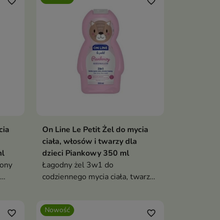
favorite_border
favorite_border
cia
On Line Le Petit Żel do mycia
ciała, włosów i twarzy dla
ml
dzieci Piankowy 350 ml
zony
Łagodny żel 3w1 do
codziennego mycia ciała, twarzy i
włosów dzieci.
Nowość
favorite_border
favorite_border