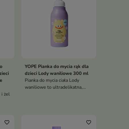
o
YOPE Pianka do mycia rąk dla
zieci
dzieci Lody waniliowe 300 ml
ce
Pianka do mycia ciała Lody
waniliowe to ultradelikatna,
i żel
hipoalergiczna pianka, która
łagodnie oczyszcza skórę
óry
dziecka, nawilża ją i otula
ę i
słodkim, kremowym zapachem
favorite_border
favorite_border