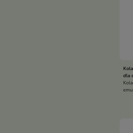
Kola
dla 
Kola
emul
wraż
życi
wys
prze
inte
piel