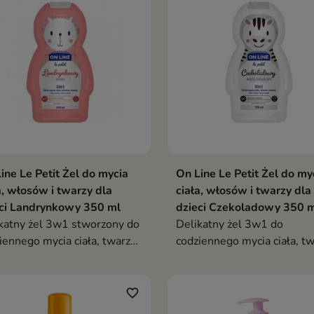
ine Le Petit Żel do mycia
On Line Le Petit Żel do my
a, włosów i twarzy dla
ciała, włosów i twarzy dla
ci Landrynkowy 350 ml
dzieci Czekoladowy 350 
katny żel 3w1 stworzony do
Delikatny żel 3w1 do
iennego mycia ciała, twarzy i
codziennego mycia ciała, tw
ów dzieci.
włosów dzieci.
favorite_border