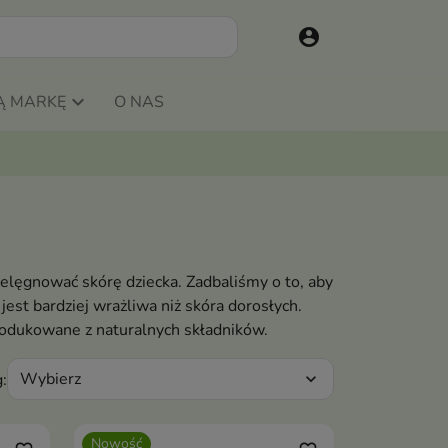
account_circle
Ą MARKĘ
O NAS
pielęgnować skórę dziecka. Zadbaliśmy o to, aby
 jest bardziej wrażliwa niż skóra dorosłych.
produkowane z naturalnych składników.
Wybierz
:
expand_more
Nowość