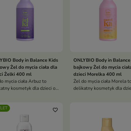
YBIO Body in Balance Kids
ONLYBIO Body in Balance
owy Żel do mycia ciała dla
bajkowy Żel do mycia ciał
ci Żelki 400 ml
dzieci Morelka 400 ml
do mycia ciała Arbuz to
Żel do mycia ciała Morela t
katny kosmetyk dla dzieci od
delikatny kosmetyk dla dzie
oku życia, który łagodnie
1. roku życia, który łagodni
szcza, nawilża i chroni
oczyszcza, nawilża i koi skó
LET
liwą skórę, pozostawiając ją
pozostawiając ją miękką i
favorite_border
ką i pachnącą owocową
pachnącą morelowym des
żością