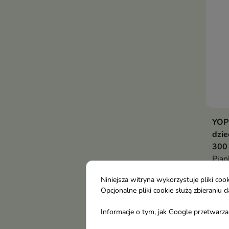
YOPE
dzie
300
Pian
trus
Niniejsza witryna wykorzystuje pliki c
hipo
Opcjonalne pliki cookie służą zbierani
skut
dzie
Informacje o tym, jak Google przetwarza 
sło