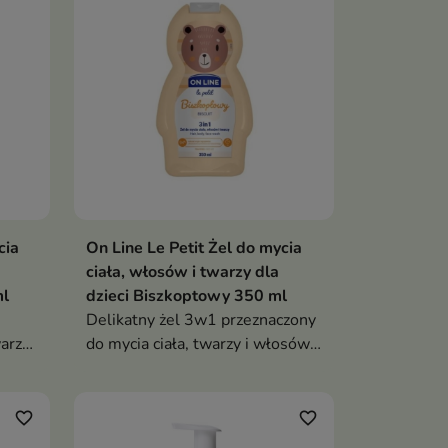
cia
On Line Le Petit Żel do mycia
ciała, włosów i twarzy dla
ml
dzieci Biszkoptowy 350 ml
Delikatny żel 3w1 przeznaczony
arzy i
do mycia ciała, twarzy i włosów
dzieci.
favorite_border
favorite_border