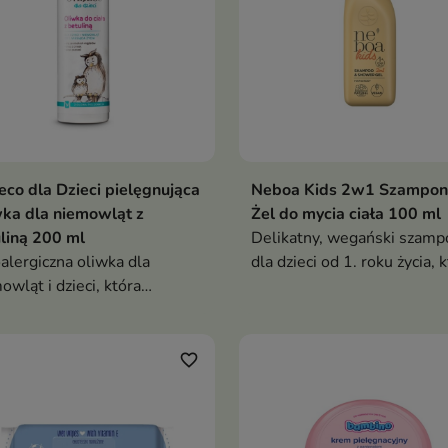
eco dla Dzieci pielęgnująca
Neboa Kids 2w1 Szampon
ka dla niemowląt z
Żel do mycia ciała 100 ml
liną 200 ml
Delikatny, wegański szamp
alergiczna oliwka dla
dla dzieci od 1. roku życia, 
owląt i dzieci, która
łagodnie oczyszcza, nawilża 
uszcza, łagodzi podrażnienia
wygładza włosy oraz skórę
 wzmacnia naturalną barierę
głowy, zapobiegając plątani
onną skóry
dostępny w poręcznej wers
favorite_border
MINI 100 ml