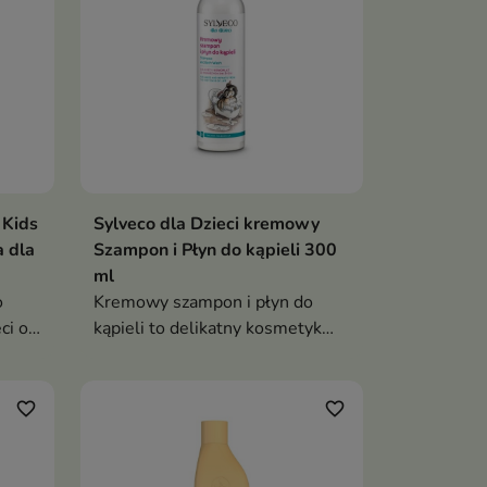
 Kids
Sylveco dla Dzieci kremowy
a dla
Szampon i Płyn do kąpieli 300
ml
o
Kremowy szampon i płyn do
ci od
kąpieli to delikatny kosmetyk
e
2w1 przeznaczony do mycia
rę,
włosów i ciała niemowląt oraz
dzieci. Łagodnie oczyszcza,
favorite_border
favorite_border
erem
nawilża skórę i nie powoduje
szczypania oczu