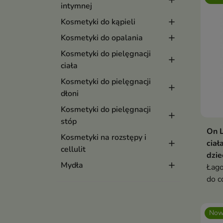
intymnej
Kosmetyki do kąpieli
Kosmetyki do opalania
Kosmetyki do pielęgnacji
ciała
Kosmetyki do pielęgnacji
dłoni
Kosmetyki do pielęgnacji
stóp
On L
Kosmetyki na rozstępy i
ciał
cellulit
dzie
Mydła
Łago
do c
twar
Now