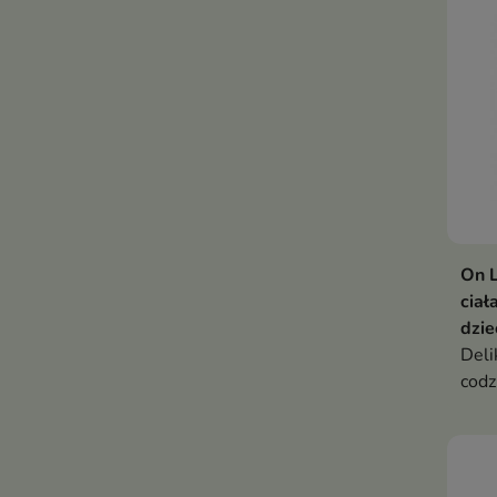
On L
ciał
dzie
Deli
codz
włos