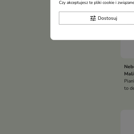
Czy akceptujesz te pliki cookie i związ
tune
Dostosuj
Nebo
Mal
Pian
to d
pusz
pozo
pac
aro