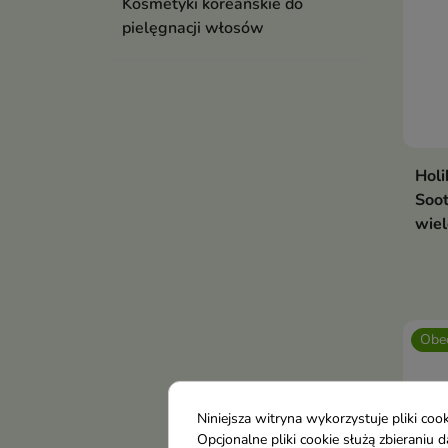
Kosmetyki koreańskie do
pielęgnacji włosów
Holi
Soot
wiel
Obec
Niniejsza witryna wykorzystuje pliki c
Opcjonalne pliki cookie służą zbierani