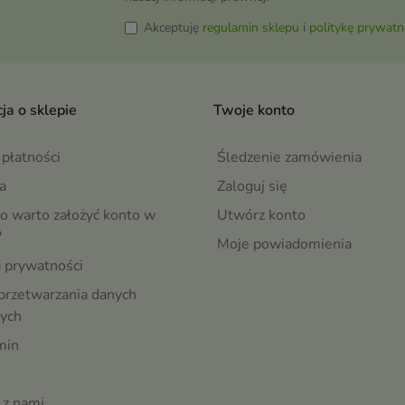
Akceptuję
regulamin sklepu
i
politykę prywatn
ja o sklepie
Twoje konto
płatności
Śledzenie zamówienia
a
Zaloguj się
o warto założyć konto w
Utwórz konto
?
Moje powiadomienia
a prywatności
przetwarzania danych
ych
min
 z nami