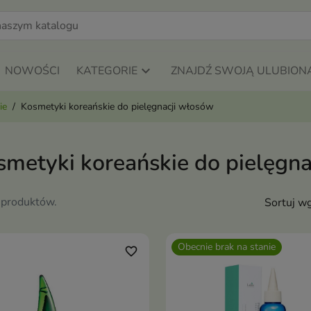
NOWOŚCI
KATEGORIE
ZNAJDŹ SWOJĄ ULUBION
ie
Kosmetyki koreańskie do pielęgnacji włosów
smetyki koreańskie do pielęgn
 produktów.
Sortuj wg
Obecnie brak na stanie
favorite_border