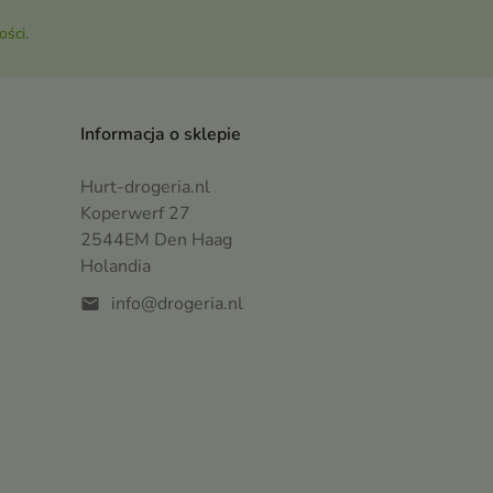
ości
.
Informacja o sklepie
Hurt-drogeria.nl
Koperwerf 27
2544EM Den Haag
Holandia
info@drogeria.nl
mail