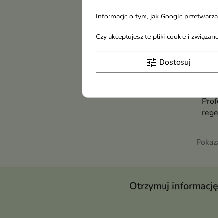
Informacje o tym, jak Google przetwarza 
Czy akceptujesz te pliki cookie i związ
tune
Dostosuj
Lado
Amp
Prof
rege
kola
jedw
Pokaza
elas
stru
Otrzymuj informację