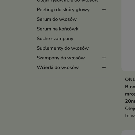
Olejki i jedwabie do włosów
Peelingi do skóry głowy
Serum do włosów
Serum na końcówki
Suche szampony
Suplementy do włosów
Szampony do włosów
Wcierki do włosów
ONLY
Blon
mro
20m
Olej
to w
drob
chło