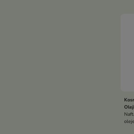
Lekk
3w1 
dla 
znis
Kos
Ole
Naft
olej
prze