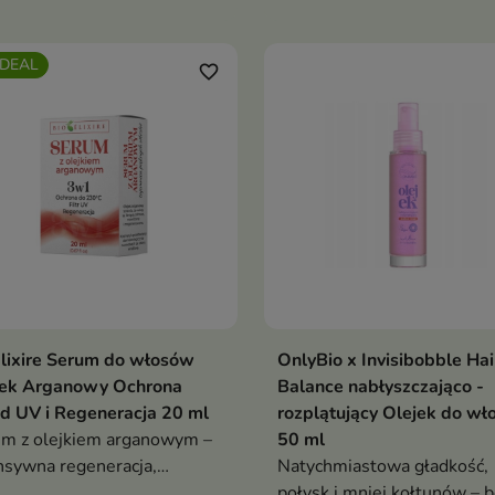
we końcówki, z olejem
opalizujący blask. Z olejem
damia, arganowym i
marula, olejem z nasion ma
DEAL
nga, zapach jaśminu i
i ekstraktem z kwiatu lotos
favorite_border
rozy
wegańska formuła z ochron
termiczną
lixire Serum do włosów
OnlyBio x Invisibobble Hair
jek Arganowy Ochrona
Balance nabłyszczająco -
d UV i Regeneracja 20 ml
rozplątujący Olejek do w
m z olejkiem arganowym –
50 ml
nsywna regeneracja,
Natychmiastowa gładkość,
adzenie i ochrona włosów.
połysk i mniej kołtunów – 