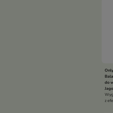
Twor
subt
poły
Only
Bala
do 
Jag
Wygł
z ef
Bala
pasm