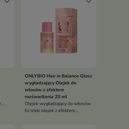
favorite_border
favorite_border
ONLYBIO Hair in Balance Gloss
wygładzający Olejek do
włosów z efektem
rozświetlenia 20 ml
y
Olejek wygładzający do włosów
ni
to lekki olejek z efektem
kość,
drobinek, który nadaje włosom
spektakularny blask, wygładza je