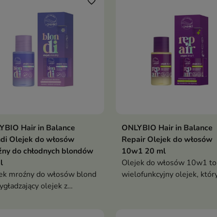
favorite_border
BIO Hair in Balance
ONLYBIO Hair in Balance
di Olejek do włosów
Repair Olejek do włosów
źny do chłodnych blondów
10w1 20 ml
l
Olejek do włosów 10w1 to
ek mroźny do włosów blond
wielofunkcyjny olejek, któr
ygładzający olejek z
regeneruje, wygładza i chro
inkami, który nadaje
włosy, zapewniając im mięk
dny odcień, intensywny
blask i zdrowy wygląd