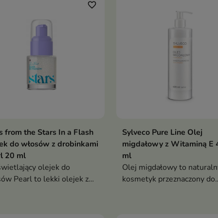
k i efekt tafli włosom blond
favorite_border
s from the Stars In a Flash
Sylveco Pure Line Olej
ek do włosów z drobinkami
migdałowy z Witaminą E 
l 20 ml
ml
wietlający olejek do
Olej migdałowy to naturaln
ów Pearl to lekki olejek z
kosmetyk przeznaczony do
owymi drobinkami, który
pielęgnacji skóry i włosów.
wia, wygładza i nadaje
Bogaty w witaminę E oraz 
om spektakularny blask.
kwasy tłuszczowe intensyw