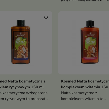
ie, nieobciążające serum
obciążenia nawet cienkich
z termoochroną, idealne
włosów
włosów suchych,
favorite_border
zczonych i stylizowanych
med Nafta kosmetyczna z
Kosmed Nafta kosmetyczn
jkiem rycynowym 150 ml
kompleksem witamin 150
a kosmetyczna wzbogacona
Nafta kosmetyczna z
em rycynowym to preparat
kompleksem witamin to
znaczony do pielęgnacji
preparat przeznaczony do