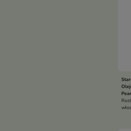
blas
Star
Olej
Pear
Rozś
włos
perł
odży
włos