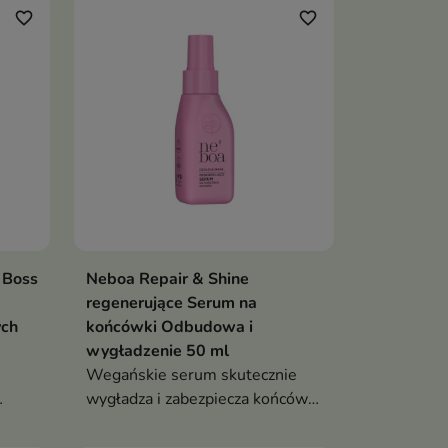
świąteczny zapach Mleczna
favorite_border
favorite_border
Truskawkowa E.Wedel, idealny
dla suchych i matowych
końcówek.
 Boss
Neboa Repair & Shine
regenerujące Serum na
ych
końcówki Odbudowa i
wygładzenie 50 ml
Wegańskie serum skutecznie
wygładza i zabezpiecza końcówki
włosów. Chroni przed
rozdwajaniem i puszeniem,