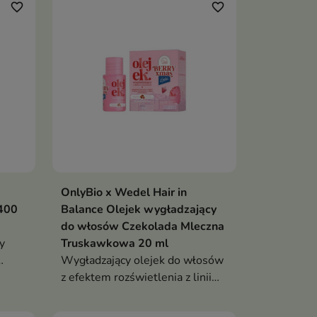
i podkreśla efekt tafli
favorite_border
favorite_border
OnlyBio x Wedel Hair in
400
Balance Olejek wygładzający
do włosów Czekolada Mleczna
y
Truskawkowa 20 ml
Wygładzający olejek do włosów
z efektem rozświetlenia z linii
cenne
Hair in Balance zapewnia
nie
intensywny połysk, gładkość i