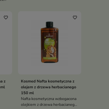
favorite_border
favorite_border
a z
Kosmed Nafta kosmetyczna z
 ml
olejem z drzewa herbacianego
150 ml
Nafta kosmetyczna wzbogacona
olejkiem z drzewa herbacianego