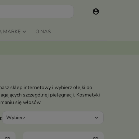
account_circle
Ą MARKĘ
O NAS
asz sklep internetowy i wybierz olejki do
gających szczególnej pielęgnacji. Kosmetyki
łamaniu się włosów.
Wybierz
:
expand_more