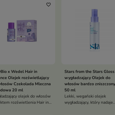
zy efekt lśniącej tafli z
nawilża, odżywia i wspiera
favorite_border
elnym, eleganckim
regenerację skóry
skiem
Bio x Wedel Hair in
Stars from the Stars Gloss
nce Olejek rozświetlający
wygładzający Olejek do
włosów Czekolada Mleczna
włosów bardzo zniszczon
odowa 20 ml
50 ml
adzający olejek do włosów
Lekki, wegański olejek
ektem rozświetlenia Hair in
wygładzający, który nadaje
nce Berry Xmas nadaje
włosom lustrzany blask,
om intensywny blask,
miękkość i chroni je przed