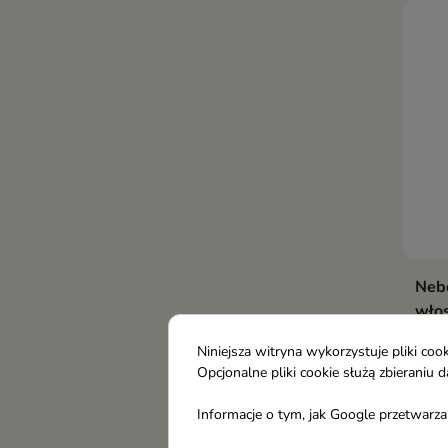
gład
Mlec
idea
koń
Nebo
wło
każ
Niniejsza witryna wykorzystuje pliki c
ml
Opcjonalne pliki cookie służą zbierani
Mlec
230°
Informacje o tym, jak Google przetwarza 
wygł