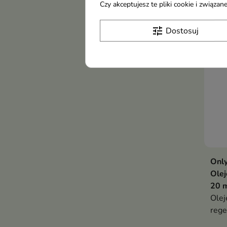
prot
Czy akceptujesz te pliki cookie i związ
olej
TOP
tune
Dostosuj
Only
Olej
20 
Olej
rege
term