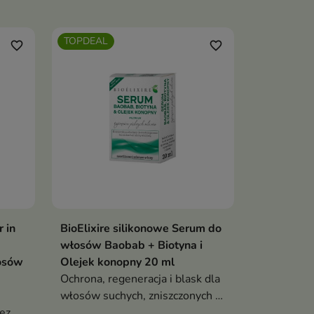
rumiankiem i witaminą E,
rakui
neutralizacja żółtych tonów,
TOPDEAL
u,
efekt glow, ochrona koloru i
favorite_border
favorite_border
ą
zapach waniliowych lodów
 in
BioElixire silikonowe Serum do
włosów Baobab + Biotyna i
łosów
Olejek konopny 20 ml
Ochrona, regeneracja i blask dla
włosów suchych, zniszczonych i
bez
puszących się