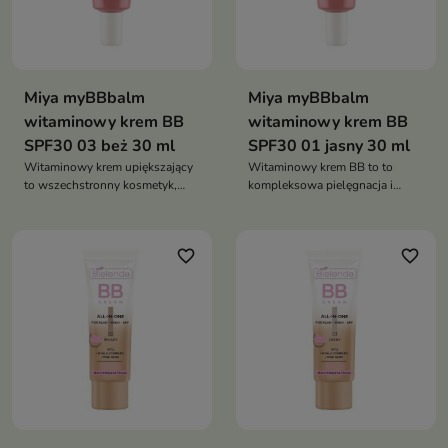
Miya myBBbalm
Miya myBBbalm
witaminowy krem BB
witaminowy krem BB
SPF30 03 beż 30 ml
SPF30 01 jasny 30 ml
Witaminowy krem upiększający
Witaminowy krem BB to to
to wszechstronny kosmetyk,
kompleksowa pielęgnacja i
który nie tylko wyrównuje
ochrona skóry, która zapewnia
koloryt i poprawia wygląd skóry
naturalny, promienny wygląd
oraz równomierny koloryt
favorite_border
favorite_border