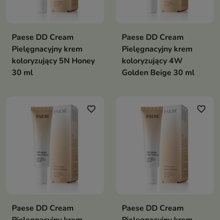
który poprawi
koloryt Twojej
Paese DD Cream
Paese DD Cream
skóry i nada jej
Pielęgnacyjny krem
Pielęgnacyjny krem
koloryzujący 5N Honey
koloryzujący 4W
zniewalające
30 ml
Golden Beige 30 ml
wykończenie
jednocześnie
favorite_border
favorite_border
niepotrzebnie
nie obciążając
cery to znaczy,
że
odpowiednio
Paese DD Cream
Paese DD Cream