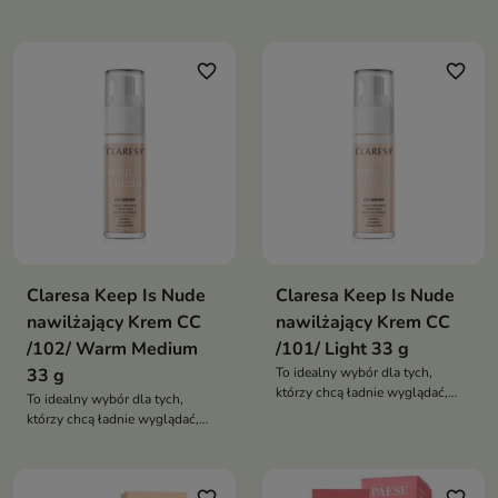
skórę
favorite_border
favorite_border
Claresa Keep Is Nude
Claresa Keep Is Nude
nawilżający Krem CC
nawilżający Krem CC
/102/ Warm Medium
/101/ Light 33 g
33 g
To idealny wybór dla tych,
którzy chcą ładnie wyglądać,
To idealny wybór dla tych,
jednocześnie pielęgnując swoją
którzy chcą ładnie wyglądać,
skórę
jednocześnie pielęgnując swoją
skórę