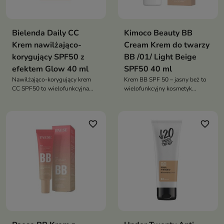
Bielenda Daily CC
Kimoco Beauty BB
Krem nawilżająco-
Cream Krem do twarzy
korygujący SPF50 z
BB /01/ Light Beige
efektem Glow 40 ml
SPF50 40 ml
Nawilżająco-korygujący krem
Krem BB SPF 50 – jasny beż to
CC SPF50 to wielofunkcyjna
wielofunkcyjny kosmetyk
pielęgnacja, która wyrównuje
inspirowany koreańską
koloryt skóry, intensywnie
pielęgnacją. Wyrównuje koloryt
nawilża i zapewnia wysoką
skóry, zapewnia lekkie krycie
favorite_border
favorite_border
ochronę przeciwsłoneczną,
niedoskonałości oraz
pozostawiając naturalny efekt
intensywne nawilżenie. Dzięki
glow
wysokiej ochronie SPF 50 chroni
skórę przed szkodliwym
działaniem promieniowania UV.