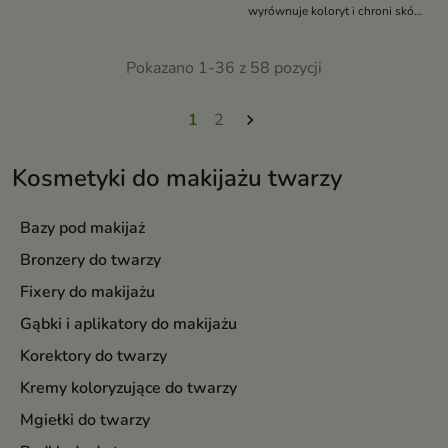
wyrównuje koloryt i chroni skórę
normalną i naczynkową przed
słońcem, przebarwieniami i
Pokazano 1-36 z 58 pozycji
podrażnieniami
1
2

Kosmetyki do makijażu twarzy
Bazy pod makijaż
Bronzery do twarzy
Fixery do makijażu
Gąbki i aplikatory do makijażu
Korektory do twarzy
Kremy koloryzujące do twarzy
Mgiełki do twarzy