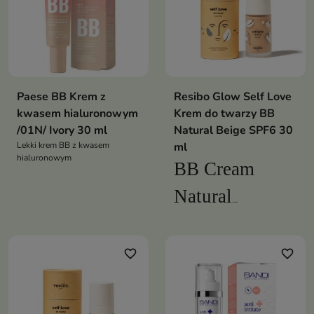
Paese BB Krem z
Resibo Glow Self Love
kwasem hialuronowym
Krem do twarzy BB
/01N/ Ivory 30 ml
Natural Beige SPF6 30
Lekki krem BB z kwasem
ml
hialuronowym
BB Cream
Natural
Beige to jedyny
taki kosmetyk
favorite_border
favorite_border
na rynku, który
łączy w sobie