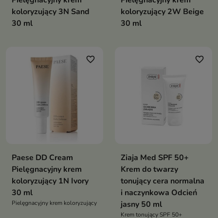
trafiłaś
Pielęgnacyjny krem
Pielęgnacyjny krem
koloryzujący 3N Sand
koloryzujący 2W Beige
30 ml
30 ml
favorite_border
favorite_border
Paese DD Cream
Ziaja Med SPF 50+
Pielęgnacyjny krem
Krem do twarzy
koloryzujący 1N Ivory
tonujący cera normalna
30 ml
i naczynkowa Odcień
Pielęgnacyjny krem koloryzujący
jasny 50 ml
Krem tonujący SPF 50+