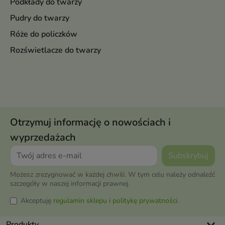
Podkłady do twarzy
Pudry do twarzy
Róże do policzków
Rozświetlacze do twarzy
Otrzymuj informację o nowościach i
wyprzedażach
Możesz zrezygnować w każdej chwili. W tym celu należy odnaleźć
szczegóły w naszej informacji prawnej.
Akceptuję
regulamin sklepu
i
politykę prywatności
.
keyboard_arrow_down
Produkty