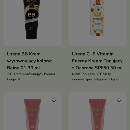
Lirene BB Krem
Lirene C+E Vitamin
wyrównujący koloryt
Energy Kream Tonujący
Beige 01 30 ml
z Ochroną SPF50 30 ml
BB Krem wyrównujący koloryt
Krem Tonujący SPF 50 to
Beige 01
innowacyjna pielęgnacja łącząca
wysoką ochronę
przeciwsłoneczną z działaniem
tonującym i rozświetlającym
favorite_border
favorite_border