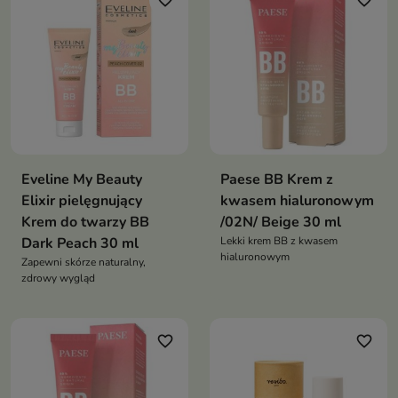
favorite_border
favorite_border
Eveline My Beauty
Paese BB Krem z
Elixir pielęgnujący
kwasem hialuronowym
Krem do twarzy BB
/02N/ Beige 30 ml
Dark Peach 30 ml
Lekki krem BB z kwasem
hialuronowym
Zapewni skórze naturalny,
zdrowy wygląd
favorite_border
favorite_border