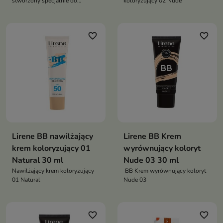
stworzony specjalnie do
koloryzujący 02 Nude
pielęgnacji skóry młodej z
tendencją do błyszczenia i
niedoskonałości
favorite_border
favorite_border
Lirene BB nawilżający
Lirene BB Krem
krem koloryzujący 01
wyrównujący koloryt
Natural 30 ml
Nude 03 30 ml
Nawilżający krem koloryzujący
BB Krem wyrównujący koloryt
01 Natural
Nude 03
favorite_border
favorite_border