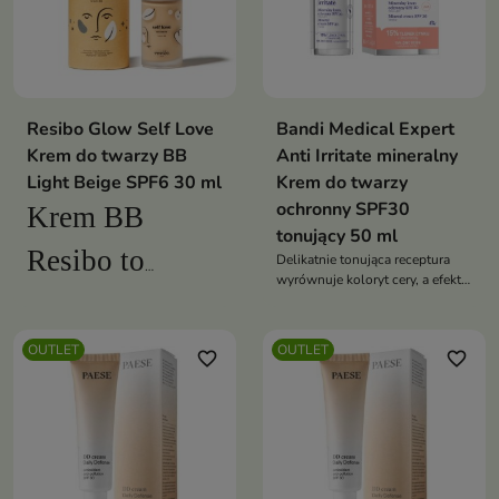
cechy kremu
odżywczego i
fluidu, pozwoli
Resibo Glow Self Love
Bandi Medical Expert
Krem do twarzy BB
Ci ciągle
Anti Irritate mineralny
Light Beige SPF6 30 ml
Krem do twarzy
odczuwać się
ochronny SPF30
Krem BB
tonujący 50 ml
naturalnie i
Resibo to
Delikatnie tonująca receptura
wyrównuje koloryt cery, a efekt
swobodnie
zniewalająca
blur optycznie wygładza
powierzchnię skóry.
alternatywa dla
OUTLET
OUTLET
favorite_border
favorite_border
fluidu. Jeśli
poszukujesz
kosmetyku,