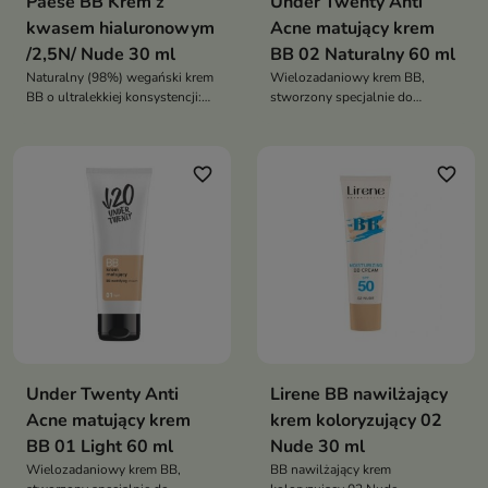
Paese BB Krem z
Under Twenty Anti
kwasem hialuronowym
Acne matujący krem
/2,5N/ Nude 30 ml
BB 02 Naturalny 60 ml
Naturalny (98%) wegański krem
Wielozadaniowy krem BB,
BB o ultralekkiej konsystencji:
stworzony specjalnie do
satynowe wykończenie,
pielęgnacji skóry młodej z
nawilżenie, wygładzenie i
tendencją do błyszczenia i
ochrona przed
niedoskonałości
favorite_border
favorite_border
zanieczyszczeniami oraz
światłem niebieskim
Under Twenty Anti
Lirene BB nawilżający
Acne matujący krem
krem koloryzujący 02
BB 01 Light 60 ml
Nude 30 ml
Wielozadaniowy krem BB,
BB nawilżający krem