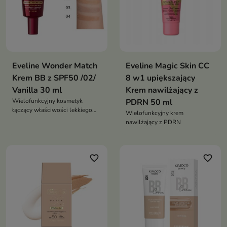
Eveline Wonder Match
Eveline Magic Skin CC
Krem BB z SPF50 /02/
8 w1 upiększający
Vanilla 30 ml
Krem nawilżający z
Wielofunkcyjny kosmetyk
PDRN 50 ml
łączący właściwości lekkiego
Wielofunkcyjny krem
makijażu, pielęgnacji oraz
nawilżający z PDRN
ochrony przeciwsłonecznej
favorite_border
favorite_border