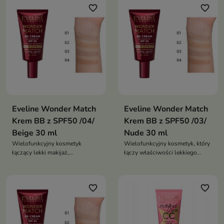
favorite_border
favorite_border
Eveline Wonder Match
Eveline Wonder Match
Krem BB z SPF50 /04/
Krem BB z SPF50 /03/
Beige 30 ml
Nude 30 ml
Wielofunkcyjny kosmetyk
Wielofunkcyjny kosmetyk, który
łączący lekki makijaż,
łączy właściwości lekkiego
pielęgnację oraz codzienną
makijażu, pielęgnacji oraz
ochronę przeciwsłoneczną
ochrony przeciwsłonecznej.
favorite_border
favorite_border