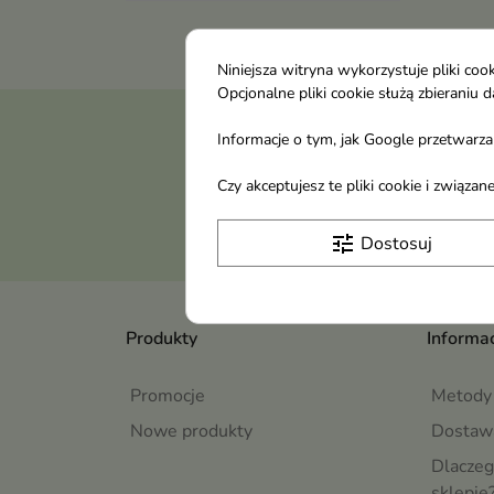
Niniejsza witryna wykorzystuje pliki c
Opcjonalne pliki cookie służą zbierani
Otrzymuj informację
Informacje o tym, jak Google przetwarza 
Czy akceptujesz te pliki cookie i związ
tune
Dostosuj
Produkty
Informac
Promocje
Metody 
Nowe produkty
Dostaw
Dlaczeg
sklepie