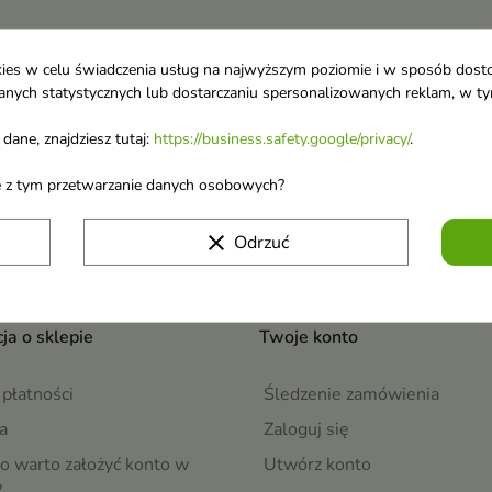
ookies w celu świadczenia usług na najwyższym poziomie i w sposób dos
u danych statystycznych lub dostarczaniu spersonalizowanych reklam, w 
 o nowościach i
dane, znajdziesz tutaj:
https://business.safety.google/privacy/
.
wyprzedażach
Możesz zrezygnować w każdej chwili. W tym celu 
ane z tym przetwarzanie danych osobowych?
naszej informacji prawnej.
Akceptuję
regulamin sklepu
i
politykę prywatn
clear
Odrzuć
ja o sklepie
Twoje konto
płatności
Śledzenie zamówienia
a
Zaloguj się
o warto założyć konto w
Utwórz konto
?