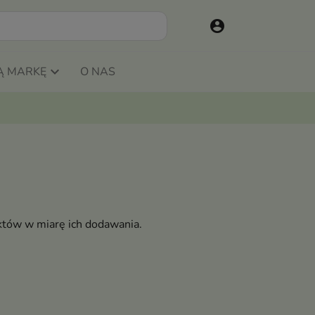
account_circle
Ą MARKĘ
O NAS
któw w miarę ich dodawania.