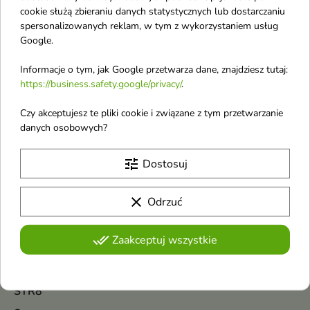
Silcatil
cookie służą zbieraniu danych statystycznych lub dostarczaniu
Sister Young
spersonalizowanych reklam, w tym z wykorzystaniem usług
Google.
SKIN1004
SkinFood
Informacje o tym, jak Google przetwarza dane, znajdziesz tutaj:
https://business.safety.google/privacy/
.
SkinTra
Czy akceptujesz te pliki cookie i związane z tym przetwarzanie
Skrzypovita
danych osobowych?
So!Flow
Solverx
tune
Dostosuj
Some By Mi
clear
Odrzuć
Soraya
Stars from The Stars
done_all
Zaakceptuj wszystkie
Stars from The Stars Makijaż
Stars from The Stars Nails
STR8