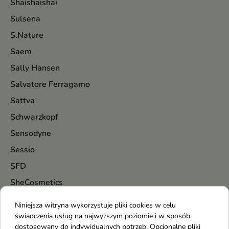
Shaishaishai
Sulsena
S.Nature
Saem
Sally Hansen
Salvatore Ferragamo
Sattva
Schwarzkopf
Sensodyne
Sessio
SFD
SheCosmetics
Shiseido
Niniejsza witryna wykorzystuje pliki cookies w celu
Silcare
świadczenia usług na najwyższym poziomie i w sposób
dostosowany do indywidualnych potrzeb. Opcjonalne pliki