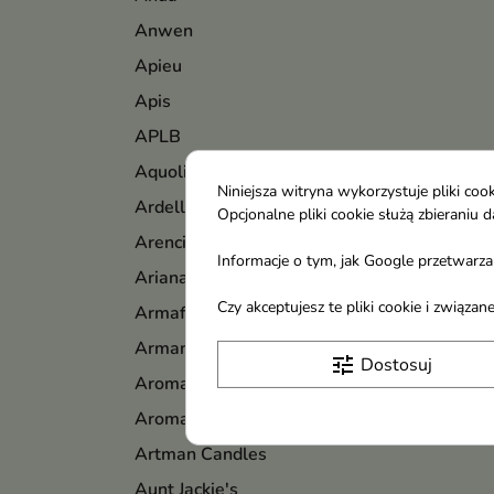
Anwen
Apieu
Apis
APLB
Aquolina
Niniejsza witryna wykorzystuje pliki c
Ardell
Opcjonalne pliki cookie służą zbierani
Arencia
Informacje o tym, jak Google przetwarza 
Ariana Grande
Czy akceptujesz te pliki cookie i związ
Armaf
Armani
tune
Dostosuj
Aroma
Aromatica
Artman Candles
Aunt Jackie's