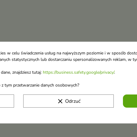
ookies w celu świadczenia usług na najwyższym poziomie i w sposób dos
u danych statystycznych lub dostarczaniu spersonalizowanych reklam, w 
dane, znajdziesz tutaj:
https://business.safety.google/privacy/
.
ane z tym przetwarzanie danych osobowych?
clear
Odrzuć