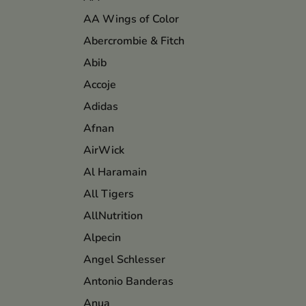
AA Wings of Color
Abercrombie & Fitch
Abib
Accoje
Adidas
Afnan
AirWick
Al Haramain
All Tigers
AllNutrition
Alpecin
Angel Schlesser
Antonio Banderas
Anua