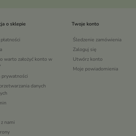
ja o sklepie
Twoje konto
płatności
Śledzenie zamówienia
a
Zaloguj się
o warto założyć konto w
Utwórz konto
?
Moje powiadomienia
a prywatności
przetwarzania danych
ych
min
 z nami
rony