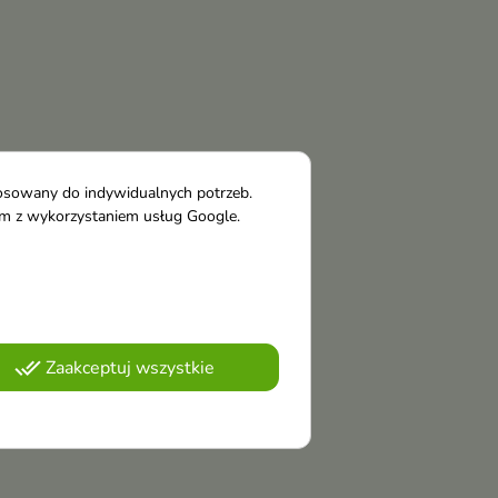
tosowany do indywidualnych potrzeb.
tym z wykorzystaniem usług Google.
done_all
Zaakceptuj wszystkie