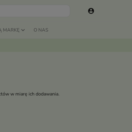
account_circle
Ą MARKĘ
O NAS
któw w miarę ich dodawania.