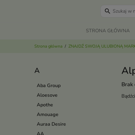
search
STRONA GŁÓWNA
Strona główna
ZNAJDŹ SWOJĄ ULUBIONĄ MAR
Al
A
Brak
Aba Group
Aloesove
Bądźc
Apothe
Amouage
Auraa Desire
AA