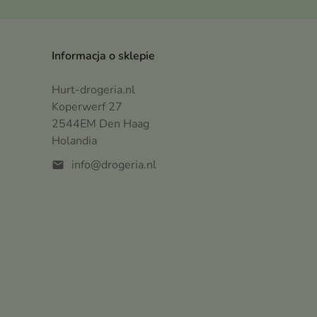
Informacja o sklepie
Hurt-drogeria.nl
Koperwerf 27
2544EM Den Haag
Holandia
info@drogeria.nl
mail