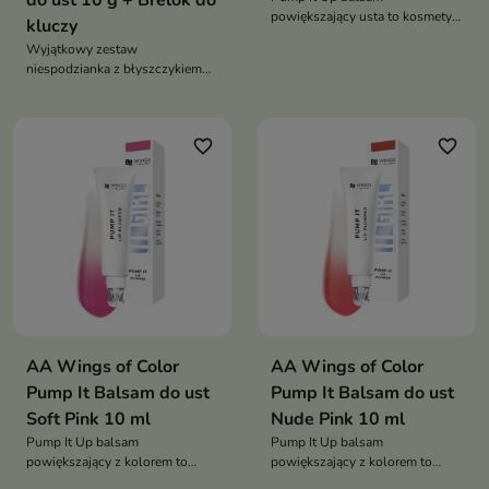
do ust 10 g + Brelok do
powiększający usta to kosmetyk
kluczy
2w1 – makijaż i pielęgnacja,
Wyjątkowy zestaw
który nawilża, wygładza i
niespodzianka z błyszczykiem
optycznie powiększa usta,
Kiss Gloss i kolekcjonerskim
nadając im intensywny połysk
brelokiem. Nawilża usta, nadaje
im blask i zaskakuje unikalnym
favorite_border
favorite_border
wariantem inspirowanym
czekoladami E.Wedel
AA Wings of Color
AA Wings of Color
Pump It Balsam do ust
Pump It Balsam do ust
Soft Pink 10 ml
Nude Pink 10 ml
Pump It Up balsam
Pump It Up balsam
powiększający z kolorem to
powiększający z kolorem to
kosmetyk 2w1, który nadaje
kosmetyk 2w1, który nadaje