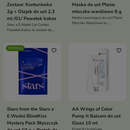
Zestaw: Konturówka
Maska do ust Ptasie
2g + Olejek do ust 2,3
mleczko waniliowe 8 g
ml /01/ Pawełek kokos
Maska nawilżająca do ust Ptasie
Mleczko Waniliowe to
Stars x E.Wedel Lip Combo
intensywnie pielęgnujący
Pawełek Kokos to zestaw do
kosmetyk, który nawilża,
ust, który łączy trwałą
wygładza i zmiękcza usta. Otula
konturówkę i rozświetlający
je słodkim, waniliowym
olejek. Zapewnia idealnie
TOPDEAL
zapachem, zapewniając komfort
favorite_border
favorite_border
podkreślone, pełniejsze usta z
i przyjemność stosowania
subtelnym blaskiem i
kokosowym aromatem
Stars from the Stars x
AA Wings of Color
E.Wedel BlindKiss
Pump It Balsam do ust
Mystery Pack Błyszczyk
Glass 10 ml
Pump It Up balsam