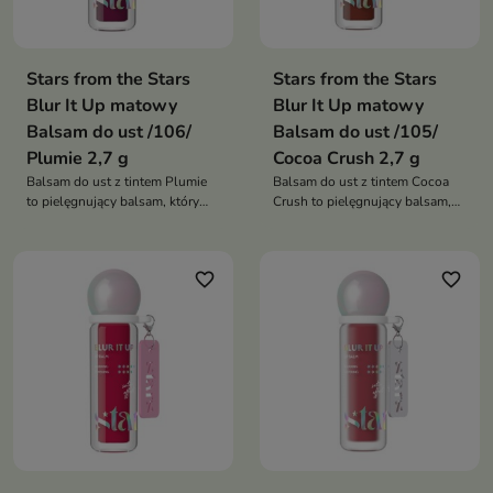
Stars from the Stars
Stars from the Stars
Blur It Up matowy
Blur It Up matowy
Balsam do ust /106/
Balsam do ust /105/
Plumie 2,7 g
Cocoa Crush 2,7 g
Balsam do ust z tintem Plumie
Balsam do ust z tintem Cocoa
to pielęgnujący balsam, który
Crush to pielęgnujący balsam,
nadaje ustom subtelny,
który nadaje ustom subtelny,
śliwkowy odcień, wygładza je i
czekoladowy odcień, wygładza
zapewnia satynowe
je i zapewnia satynowe
favorite_border
favorite_border
wykończenie. Łączy naturalny
wykończenie. Łączy naturalny
efekt makijażu z intensywną
efekt makijażu z intensywną
pielęgnacją
pielęgnacją