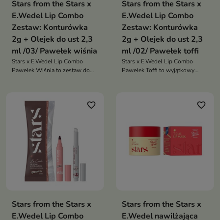
Stars from the Stars x
Stars from the Stars x
E.Wedel Lip Combo
E.Wedel Lip Combo
Zestaw: Konturówka
Zestaw: Konturówka
2g + Olejek do ust 2,3
2g + Olejek do ust 2,3
ml /03/ Pawełek wiśnia
ml /02/ Pawełek toffi
Stars x E.Wedel Lip Combo
Stars x E.Wedel Lip Combo
Pawełek Wiśnia to zestaw do
Pawełek Toffi to wyjątkowy
ust, który łączy precyzyjną
zestaw do ust, który łączy
konturówkę i wiśniowy olejek.
precyzyjną konturówkę i
Zapewnia wyrazisty kontur,
karmelowy olejek. Zapewnia
favorite_border
favorite_border
soczysty blask i efekt
idealnie podkreślone, pełniejsze
pełniejszych, zadbanych ust
usta z apetycznym blaskiem i
słodkim aromatem toffi
Stars from the Stars x
Stars from the Stars x
E.Wedel Lip Combo
E.Wedel nawilżająca