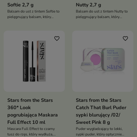
Softie 2,7 g
Nutty 2,7 g
Balsam do ust z tintem Softie to
Balsam do ust z tintem Nutty to
pielęgnujący balsam, który
pielęgnujący balsam, który
nadaje ustom subtelny kolor,
nadaje ustom subtelny kolor,
wygładza je i zapewnia
wygładza je i zapewnia
satynowe, miękkie wykończenie.
satynowe wykończenie. Łączy
favorite_border
favorite_border
Łączy naturalny efekt makijażu z
efekt makijażu z intensywną
intensywną pielęgnacją
pielęgnacją
Stars from the Stars
Stars from the Stars
360* Look
Catch That Burl Puder
pogrubiająca Maskara
sypki blurujący /02/
Full Effect 10 ml
Sweet Pink 8 g
Mascara Full Effect to czarny
Puder wygładzający to lekki,
tusz do rzęs, który wydłuża,
sypki puder, który optycznie