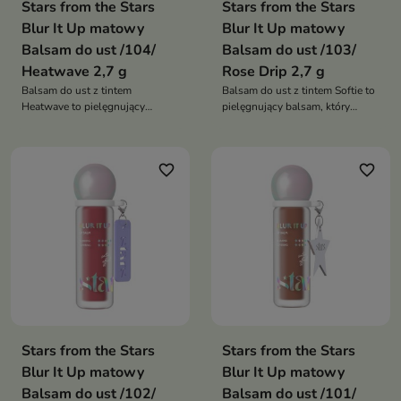
Stars from the Stars
Stars from the Stars
Blur It Up matowy
Blur It Up matowy
Balsam do ust /104/
Balsam do ust /103/
Heatwave 2,7 g
Rose Drip 2,7 g
Balsam do ust z tintem
Balsam do ust z tintem Softie to
Heatwave to pielęgnujący
pielęgnujący balsam, który
balsam, który nadaje ustom
nadaje ustom subtelny kolor,
ciepły, subtelny kolor, wygładza
wygładza je i zapewnia
je i zapewnia satynowe
satynowe wykończenie. Łączy
favorite_border
favorite_border
wykończenie. Łączy efekt
efekt naturalnego makijażu z
makijażu z intensywną
intensywną pielęgnacją
pielęgnacją
Stars from the Stars
Stars from the Stars
Blur It Up matowy
Blur It Up matowy
Balsam do ust /102/
Balsam do ust /101/