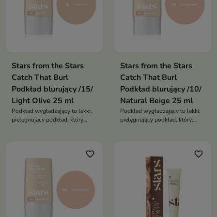
Stars from the Stars
Stars from the Stars
Catch That Burl
Catch That Burl
Podkład blurujący /15/
Podkład blurujący /10/
Light Olive 25 ml
Natural Beige 25 ml
Podkład wygładzający to lekki,
Podkład wygładzający to lekki,
pielęgnujący podkład, który
pielęgnujący podkład, który
wyrównuje koloryt skóry,
wyrównuje koloryt skóry,
wygładza jej strukturę i
wygładza jej strukturę i
zapewnia naturalne, promienne
zapewnia naturalne, promienne
favorite_border
favorite_border
wykończenie. Łączy efekt
wykończenie. Łączy efekt
makijażu z właściwościami
makijażu z właściwościami
pielęgnacyjnymi
pielęgnacyjnymi