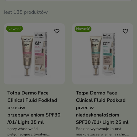
Jest 135 produktów.
Nowość
Nowość
favorite_border
favorite_border
Tołpa Dermo Face
Tołpa Dermo Face
Clinical Fluid Podkład
Clinical Fluid Podkład
przeciw
przeciw
przebarwieniom SPF30
niedoskonałościom
/01/ Light 25 ml
SPF30 /01/ Light 25 ml
Łączy właściwości
Podkład wyrównuje koloryt,
pielęgnacyjne z trwałym
maskuje zaczerwienienia i chroni