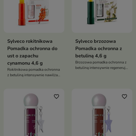
Sylveco rokitnikowa
Sylveco brzozowa
Pomadka ochronna do
Pomadka ochronna z
ust o zapachu
betuliną 4,6 g
cynamonu 4,6 g
Brzozowa pomadka ochronna z
betuliną intensywnie regeneruje
Rokitnikowa pomadka ochronna
suche i spierzchnięte usta,
z betuliną intensywnie nawilża i
wspiera ich nawilżenie oraz
regeneruje suche usta, pomaga
pomaga chronić przed mrozem,
chronić je przed pękaniem oraz
wiatrem i przesuszeniem
pozostawia je miękkie, gładkie i
favorite_border
favorite_border
odpowiednio zabezpieczone
przed czynnikami
atmosferycznymi