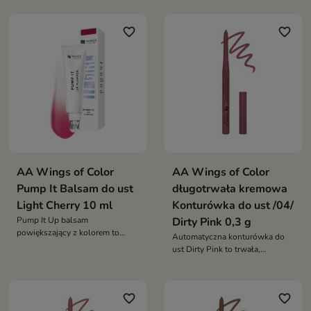
ustom subtelny odcień,
ustom subtelny odcień,
intensywny połysk i efekt
intensywny połysk i efekt
favorite_border
favorite_border
pełniejszych ust, jednocześnie je
pełniejszych ust, jednocześnie je
pielęgnując
pielęgnując i nawilżając
AA Wings of Color
AA Wings of Color
Pump It Balsam do ust
długotrwała kremowa
Light Cherry 10 ml
Konturówka do ust /04/
Pump It Up balsam
Dirty Pink 0,3 g
powiększający z kolorem to
Automatyczna konturówka do
kosmetyk 2w1, który nadaje
ust Dirty Pink to trwała,
ustom subtelny odcień,
wodoodporna konturówka o
intensywny połysk i efekt
kremowej formule, która
pełniejszych ust, jednocześnie je
zapewnia intensywny kolor i
pielęgnując i nawilżając
favorite_border
favorite_border
perfekcyjny kontur ust przez