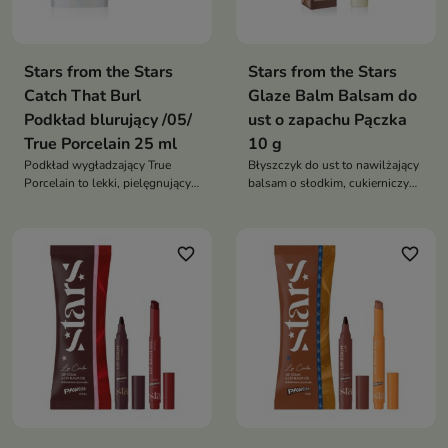
Stars from the Stars
Stars from the Stars
Catch That Burl
Glaze Balm Balsam do
Podkład blurujący /05/
ust o zapachu Pączka
True Porcelain 25 ml
10 g
Podkład wygładzający True
Błyszczyk do ust to nawilżający
Porcelain to lekki, pielęgnujący
balsam o słodkim, cukierniczym
podkład, który wyrównuje
zapachu, który wygładza usta i
koloryt skóry, wygładza jej
nadaje im naturalny połysk.
strukturę i zapewnia naturalne,
Łączy pielęgnację z wyjątkowym
favorite_border
favorite_border
promienne wykończenie. Łączy
doświadczeniem zapachowym
efekt makijażu z właściwościami
inspirowanym świeżo
pielęgnacyjnymi
upieczonym pączkiem.