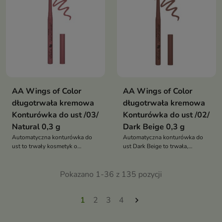
wiele godzin
AA Wings of Color
AA Wings of Color
długotrwała kremowa
długotrwała kremowa
Konturówka do ust /03/
Konturówka do ust /02/
Natural 0,3 g
Dark Beige 0,3 g
Automatyczna konturówka do
Automatyczna konturówka do
ust to trwały kosmetyk o
ust Dark Beige to trwała,
kremowej formule, który
wodoodporna konturówka o
zapewnia intensywny kolor,
kremowej formule, która
precyzyjny kontur i makijaż
Pokazano 1-36 z 135 pozycji
zapewnia intensywny kolor i
utrzymujący się nawet do 8
perfekcyjny kontur ust nawet do
godzin
8 godzin
1
2
3
4
