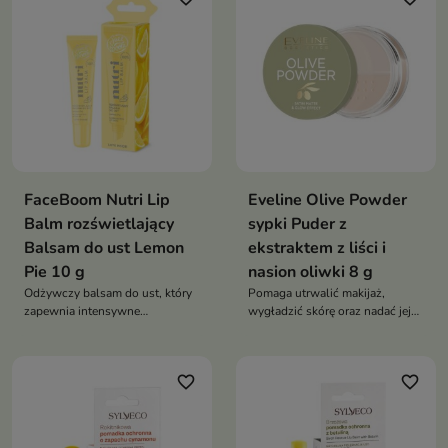
FaceBoom Nutri Lip
Eveline Olive Powder
Balm rozświetlający
sypki Puder z
Balsam do ust Lemon
ekstraktem z liści i
Pie 10 g
nasion oliwki 8 g
Odżywczy balsam do ust, który
Pomaga utrwalić makijaż,
zapewnia intensywne
wygładzić skórę oraz nadać jej
nawilżenie, wygładzenie i
naturalnie matowe wykończenie.
subtelny efekt rozświetlenia
favorite_border
favorite_border