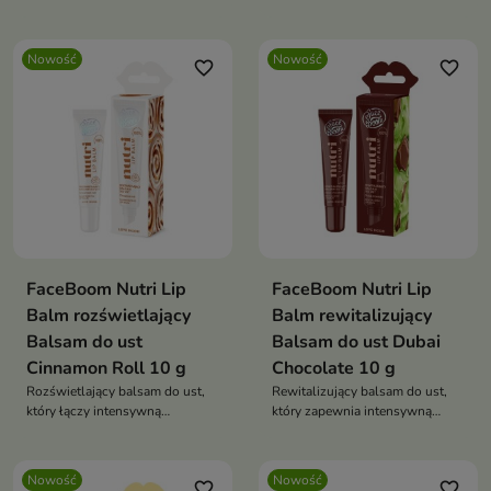
makijażem, skutecznie maskując
skórę przed promieniowaniem
plamy pigmentacyjne,
UV
zaczerwienienia i drobne
Nowość
Nowość
favorite_border
favorite_border
niedoskonałości
FaceBoom Nutri Lip
FaceBoom Nutri Lip
Balm rozświetlający
Balm rewitalizujący
Balsam do ust
Balsam do ust Dubai
Cinnamon Roll 10 g
Chocolate 10 g
Rozświetlający balsam do ust,
Rewitalizujący balsam do ust,
który łączy intensywną
który zapewnia intensywną
pielęgnację z subtelnym efektem
pielęgnację, nawilżenie i
glow.
ochronę przed przesuszeniem.
Nowość
Nowość
favorite_border
favorite_border