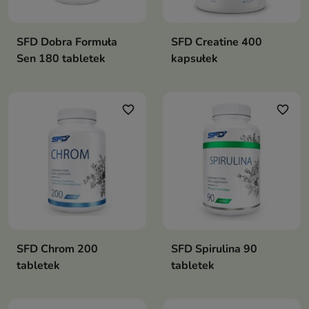
SFD Dobra Formuła
SFD Creatine 400
Sen 180 tabletek
kapsułek
favorite_border
favorite_border
SFD Chrom 200
SFD Spirulina 90
tabletek
tabletek