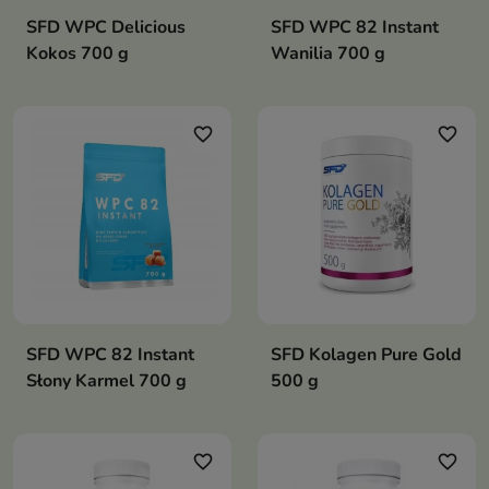
SFD WPC Delicious
SFD WPC 82 Instant
Kokos 700 g
Wanilia 700 g
favorite_border
favorite_border
SFD WPC 82 Instant
SFD Kolagen Pure Gold
Słony Karmel 700 g
500 g
favorite_border
favorite_border