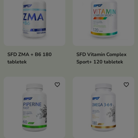
SFD ZMA + B6 180
SFD Vitamin Complex
tabletek
Sport+ 120 tabletek
favorite_border
favorite_border