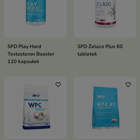
SFD Play Hard
SFD Żelazo Plus 60
Testosteron Booster
tabletek
120 kapsułek
favorite_border
favorite_border