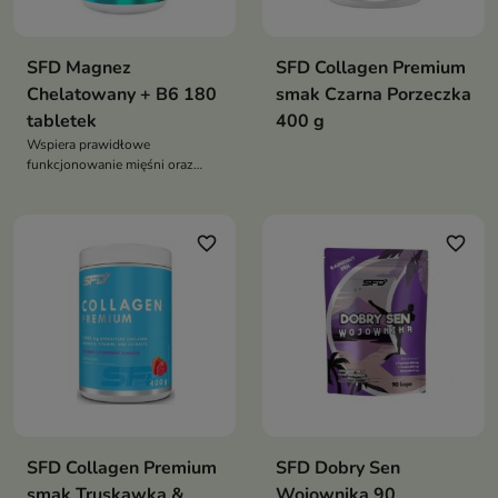
SFD Magnez
SFD Collagen Premium
Chelatowany + B6 180
smak Czarna Porzeczka
tabletek
400 g
Wspiera prawidłowe
funkcjonowanie mięśni oraz
układu nerwowego dzięki
zawartości magnezu.
favorite_border
favorite_border
SFD Collagen Premium
SFD Dobry Sen
smak Truskawka &
Wojownika 90