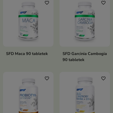
favorite_border
favorite_border
SFD Maca 90 tabletek
SFD Garcinia Cambogia
90 tabletek
favorite_border
favorite_border