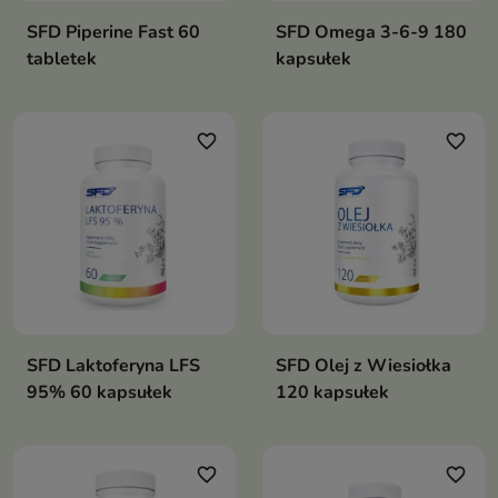
SFD Piperine Fast 60
SFD Omega 3-6-9 180
tabletek
kapsułek
favorite_border
favorite_border
SFD Laktoferyna LFS
SFD Olej z Wiesiołka
95% 60 kapsułek
120 kapsułek
favorite_border
favorite_border