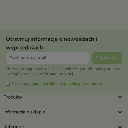
Otrzymuj informację o nowościach i
wyprzedażach
Możesz zrezygnować w każdej chwili. W tym celu należy odnaleźć
szczegóły w naszej informacji prawnej.
Akceptuję
regulamin sklepu
i
politykę prywatności
.
keyboard_arrow_down
Produkty
keyboard_arrow_down
Informacja o sklepie
keyboard_arrow_down
Kategorie