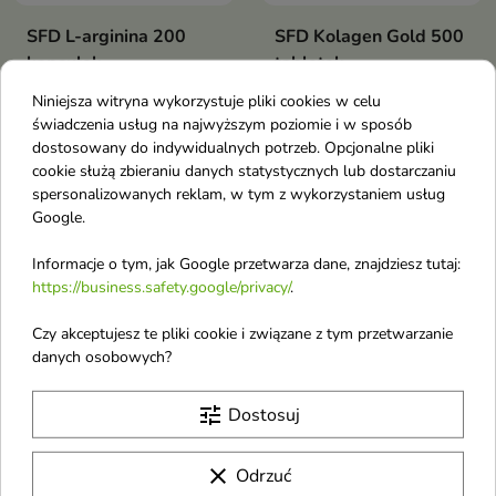
SFD L-arginina 200
SFD Kolagen Gold 500
kapsułek
tabletek
Niniejsza witryna wykorzystuje pliki cookies w celu
świadczenia usług na najwyższym poziomie i w sposób
favorite_border
favorite_border
dostosowany do indywidualnych potrzeb. Opcjonalne pliki
cookie służą zbieraniu danych statystycznych lub dostarczaniu
spersonalizowanych reklam, w tym z wykorzystaniem usług
Google.
Informacje o tym, jak Google przetwarza dane, znajdziesz tutaj:
https://business.safety.google/privacy/
.
Czy akceptujesz te pliki cookie i związane z tym przetwarzanie
danych osobowych?
SFD Guarana Caffeine
SFD Glukozamina 1200
90 tabletek
180 tabletek
tune
Dostosuj
clear
Odrzuć
favorite_border
favorite_border