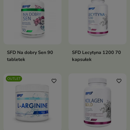
SFD Na dobry Sen 90
SFD Lecytyna 1200 70
tabletek
kapsułek
OUTLET
favorite_border
favorite_border