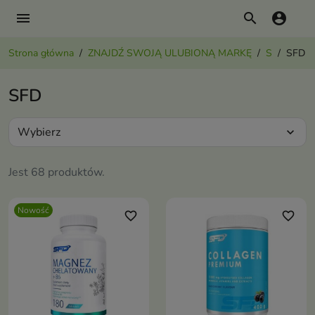
menu
search
account_circle
Strona główna
ZNAJDŹ SWOJĄ ULUBIONĄ MARKĘ
S
SFD
SFD
Wybierz
expand_more
Jest 68 produktów.
Nowość
favorite_border
favorite_border