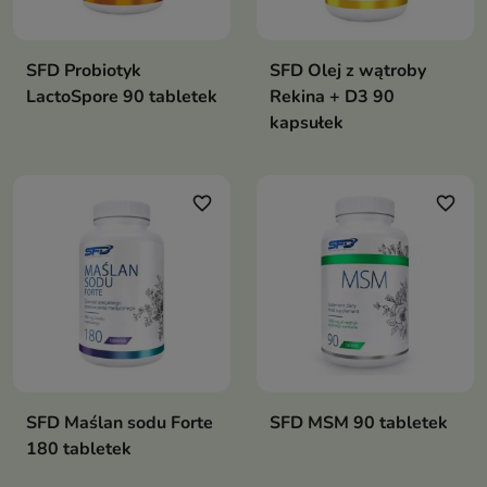
SFD Probiotyk
SFD Olej z wątroby
LactoSpore 90 tabletek
Rekina + D3 90
kapsułek
favorite_border
favorite_border
SFD Maślan sodu Forte
SFD MSM 90 tabletek
180 tabletek