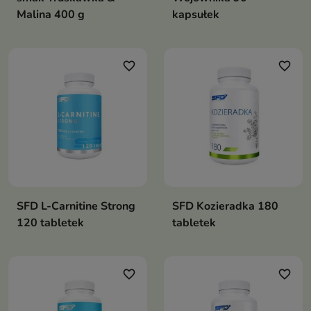
Malina 400 g
kapsułek
favorite_border
favorite_border
SFD L-Carnitine Strong
SFD Kozieradka 180
120 tabletek
tabletek
favorite_border
favorite_border