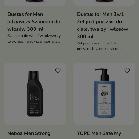
Duetus for Men
Duetus for Men 3w1
odżywczy Szampon do
Żel pod prysznic do
włosów 300 ml
ciała, twarzy i włosów
Szampon do włosów odżywczy
300 ml
to wzmacniający szampon dla
Żel pod prysznic 3w1 to
mężczyzn, który skutecznie
uniwersalny kosmetyk do
oczyszcza włosy i skórę głowy,
pielęgnacji twarzy, ciała i
jednocześnie intensywnie je
włosów. Skutecznie oczyszcza,
nawilżając i regenerując
odświeża i nawilża skórę,
favorite_border
favorite_border
pozostawiając ją gładką i
komfortową w dotyku. Formuła
wzbogacona o składniki
nawilżające zapewnia uczucie
świeżości, a zapach inspirowany
perfumami Invictus dodaje
energii i pewności siebie
Neboa Men Strong
YOPE Men Safe My