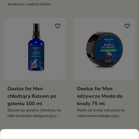
uniwersalny kosmetyk
skuteczny, a jednocześnie
przeznaczony do mycia ciała,
łagodny kosmetyk dla
twarzy i włosów. Łączy
mężczyzn, który oczyszcza,
skuteczne oczyszczanie z
nawilża i reguluje wydzielanie
działaniem nawilżającym i
favorite_border
favorite_border
sebum, pozostawiając skórę
łagodzącym
świeżą i komfortową
Duetus for Men
Duetus for Men
chłodzący Balsam po
odżywcze Masło do
goleniu 100 ml
brody 75 ml
Balsam po goleniu chłodzący to
Masło do brody odżywcze to
lekki kosmetyk pielęgnacyjny,
intensywnie pielęgnujący
który skutecznie łagodzi
kosmetyk do zarostu, który
podrażnienia, nawilża i odżywia
regeneruje, wygładza i głęboko
skórę po goleniu
nawilża brodę. Dzięki
favorite_border
favorite_border
połączeniu naturalnych maseł,