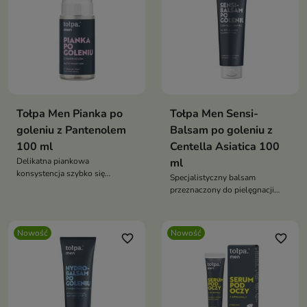
Tołpa Men Pianka po
Tołpa Men Sensi-
goleniu z Pantenolem
Balsam po goleniu z
100 ml
Centella Asiatica 100
Delikatna piankowa
ml
konsystencja szybko się
Specjalistyczny balsam
wchłania, pomaga złagodzić
przeznaczony do pielęgnacji
podrażnienia oraz zmniejszyć
męskiej skóry po goleniu,
uczucie pieczenia i napięcia
szczególnie wrażliwej i skłonnej
skóry
do podrażnień.
Nowość
Nowość
favorite_border
favorite_border