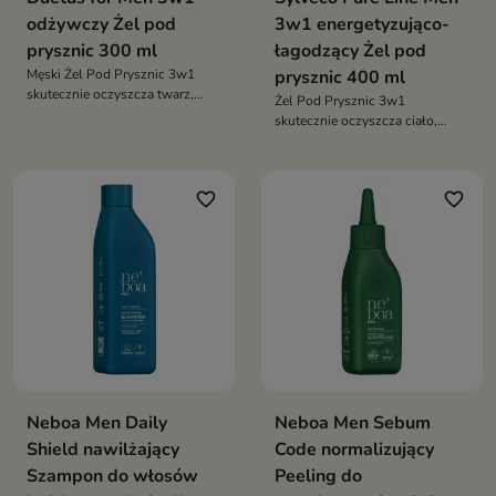
odżywczy Żel pod
3w1 energetyzująco-
prysznic 300 ml
łagodzący Żel pod
Męski Żel Pod Prysznic 3w1
prysznic 400 ml
skutecznie oczyszcza twarz,
Żel Pod Prysznic 3w1
ciało i włosy, wspiera nawilżenie
skutecznie oczyszcza ciało,
skóry oraz pozostawia
twarz i włosy, zapewniając
długotrwałe uczucie świeżości
uczucie świeżości, energii oraz
dzięki energetyzującej
komfortu podczas codziennej
kompozycji zapachowej
favorite_border
favorite_border
pielęgnacji
inspirowanej męskimi perfumami
Neboa Men Daily
Neboa Men Sebum
Shield nawilżający
Code normalizujący
Szampon do włosów
Peeling do