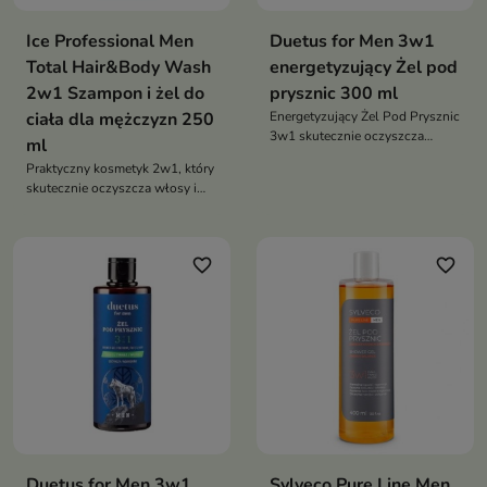
Ice Professional Men
Duetus for Men 3w1
Total Hair&Body Wash
energetyzujący Żel pod
2w1 Szampon i żel do
prysznic 300 ml
ciała dla mężczyzn 250
Energetyzujący Żel Pod Prysznic
3w1 skutecznie oczyszcza
ml
twarz, ciało i włosy, wspiera
Praktyczny kosmetyk 2w1, który
nawilżenie skóry oraz zapewnia
skutecznie oczyszcza włosy i
długotrwałe uczucie świeżości
skórę ciała podczas codziennej
dzięki połączeniu tauryny,
pielęgnacji.
kofeiny i naturalnych olejków
eterycznych
favorite_border
favorite_border
Duetus for Men 3w1
Sylveco Pure Line Men