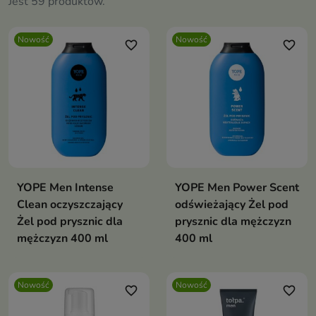
Jest 59 produktów.
Nowość
Nowość
favorite_border
favorite_border
YOPE Men Intense
YOPE Men Power Scent
Clean oczyszczający
odświeżający Żel pod
Żel pod prysznic dla
prysznic dla mężczyzn
mężczyzn 400 ml
400 ml
Nowość
Nowość
favorite_border
favorite_border