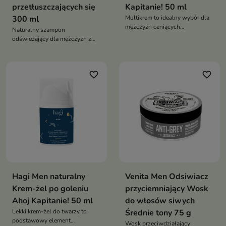
przetłuszczających się
Kapitanie! 50 ml
300 ml
Multikrem to idealny wybór dla
mężczyzn ceniących
Naturalny szampon
funkcjonalność i prostotę w
odświeżający dla mężczyzn z
codziennej pielęgnacji
chmielem kwasem
bursztynowym i kompleksem
octowym który oczyszcza
favorite_border
favorite_border
reguluje sebum i wzmacnia
włosy
Hagi Men naturalny
Venita Men Odsiwiacz
Krem-żel po goleniu
przyciemniający Wosk
Ahoj Kapitanie! 50 ml
do włosów siwych
Lekki krem-żel do twarzy to
Średnie tony 75 g
podstawowy element
Wosk przeciwdziałający