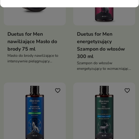
świeży wygląd
Duetus for Men
Duetus for Men
nawilżające Masło do
energetyzujący
brody 75 ml
Szampon do włosów
Masło do brody nawilżające to
300 ml
intensywnie pielęgnujący
Szampon do włosów
kosmetyk do zarostu, który
energetyzujący to wzmacniający
nawilża, regeneruje i zmiękcza
szampon dla mężczyzn, który
brodę, nadając jej zdrowy
skutecznie oczyszcza włosy i
wygląd oraz naturalny połysk
skórę głowy, jednocześnie
favorite_border
favorite_border
pobudzając cebulki włosów i
wspierając ich naturalny wzrost.
Dzięki zawartości kofeiny,
tauryny i pantenolu poprawia
kondycję włosów, zapewniając
im energię, świeżość oraz
zdrowy wygląd