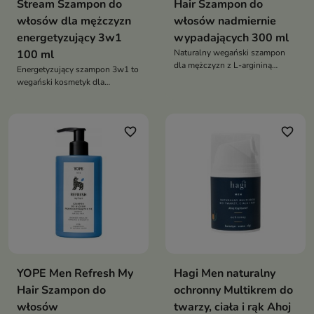
Stream Szampon do
Hair Szampon do
włosów dla mężczyzn
włosów nadmiernie
energetyzujący 3w1
wypadających 300 ml
100 ml
Naturalny wegański szampon
dla mężczyzn z L-argininą
Energetyzujący szampon 3w1 to
guaraną żeń-szeniem i palmą
wegański kosmetyk dla
sabałową który wzmacnia włosy
mężczyzn, który skutecznie
i ogranicza wypadanie
oczyszcza włosy, brodę i ciało,
dodaje energii, reguluje sebum i
favorite_border
favorite_border
pomaga ograniczyć wypadanie
włosów
YOPE Men Refresh My
Hagi Men naturalny
Hair Szampon do
ochronny Multikrem do
włosów
twarzy, ciała i rąk Ahoj