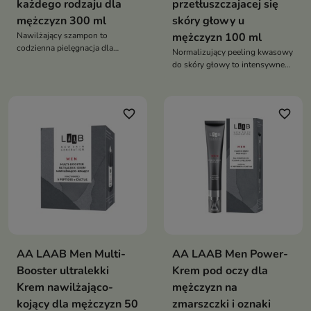
każdego rodzaju dla
przetłuszczajacej się
mężczyzn 300 ml
skóry głowy u
Nawilżający szampon to
mężczyzn 100 ml
codzienna pielęgnacja dla
Normalizujący peeling kwasowy
mężczyzn, która skutecznie
do skóry głowy to intensywne
oczyszcza, nawilża i zapewnia
oczyszczenie, które redukuje
świeżość włosów oraz skóry
sebum, odświeża skalp i
głowy
przywraca lekkość włosom
favorite_border
favorite_border
AA LAAB Men Multi-
AA LAAB Men Power-
Booster ultralekki
Krem pod oczy dla
Krem nawilżająco-
mężczyzn na
kojący dla mężczyzn 50
zmarszczki i oznaki