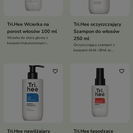
Tri.Hee Wcierka na
Tri.Hee oczyszczający
porost włosów 100 ml
Szampon do włosów
Wcierka do skóry głowy z
250 ml
kwasem hialuronowym i
Oczyszczający szampon z
peptydem to skoncentrowana
kwasami AHA i BHA to
kuracja wzmacniająca, która
intensywnie oczyszczający
wspiera zdrowy wzrost włosów
kosmetyk, który usuwa nadmiar
i poprawia kondycję skóry
sebum, martwy naskórek i
głowy. Pomaga ograniczyć
favorite_border
favorite_border
zanieczyszczenia. Przywraca
wypadanie włosów oraz
równowagę skóry głowy i
wzmacnia cebulki
pozostawia włosy lekkie, świeże
i pełne witalności
Tri.Hee nawilżający
Tri.Hee łagodzące