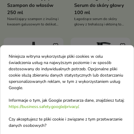
Szampon do włosów
Serum do skóry głowy
250 ml
100 ml
Nawilżający szampon z inuliną i
Łagodzące serum do skóry
kwasem galusowym to delikatny
głowy z trehalozą i ektoiną to
szampon do codziennego
nawilżająca kuracja dla
stosowania, który skutecznie
wrażliwej i podrażnionej skóry
oczyszcza i jednocześnie
głowy. Pomaga złagodzić
favorite_border
favorite_border
nawilża włosy oraz skórę głowy.
dyskomfort, przywrócić
Wspiera mikrobiom skóry,
równowagę i poprawić kondycję
Niniejsza witryna wykorzystuje pliki cookies w celu
zapewniając jej komfort i
skóry
równowagę
świadczenia usług na najwyższym poziomie i w sposób
dostosowany do indywidualnych potrzeb. Opcjonalne pliki
cookie służą zbieraniu danych statystycznych lub dostarczaniu
spersonalizowanych reklam, w tym z wykorzystaniem usług
Google.
Informacje o tym, jak Google przetwarza dane, znajdziesz tutaj:
Tri.Hee Płyn-peeling do
Tri.Hee wzmacniająca
https://business.safety.google/privacy/
.
skóry głowy z kwasami
Odżywka do włosów
Czy akceptujesz te pliki cookie i związane z tym przetwarzanie
AHA i kwasem
250 ml
danych osobowych?
salicylowym 100 ml
Wzmacniająca odżywka do
włosów z ceramidem NG i
Płyn-peeling do skóry głowy z