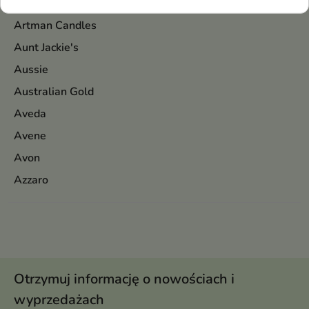
Aromatica
Artman Candles
Aunt Jackie's
Aussie
Australian Gold
Aveda
Avene
Avon
Azzaro
Otrzymuj informację o nowościach i
wyprzedażach