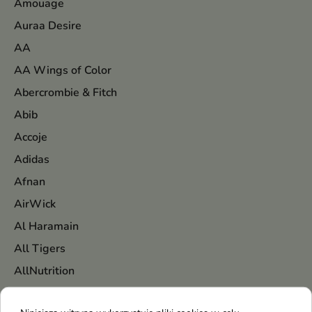
Amouage
Auraa Desire
AA
AA Wings of Color
Abercrombie & Fitch
Abib
Accoje
Adidas
Afnan
AirWick
Al Haramain
All Tigers
AllNutrition
Alpecin