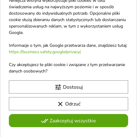
Niniejsza witryna wykorzystuje pliki cookies w celu
Angel Schlesser
świadczenia usług na najwyższym poziomie i w sposób
Antonio Banderas
dostosowany do indywidualnych potrzeb. Opcjonalne pliki
cookie służą zbieraniu danych statystycznych lub dostarczaniu
Anua
spersonalizowanych reklam, w tym z wykorzystaniem usług
Anwen
Google.
Apieu
Informacje o tym, jak Google przetwarza dane, znajdziesz tutaj:
Apis
https://business.safety.google/privacy/
.
APLB
Czy akceptujesz te pliki cookie i związane z tym przetwarzanie
Aquolina
danych osobowych?
Ardell
tune
Dostosuj
Arencia
Ariana Grande
clear
Odrzuć
Armaf
Armani
done_all
Zaakceptuj wszystkie
Aroma