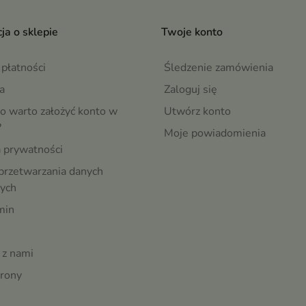
ja o sklepie
Twoje konto
płatności
Śledzenie zamówienia
a
Zaloguj się
o warto założyć konto w
Utwórz konto
?
Moje powiadomienia
a prywatności
przetwarzania danych
ych
min
 z nami
rony