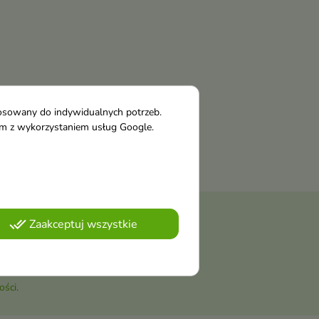
tosowany do indywidualnych potrzeb.
tym z wykorzystaniem usług Google.
done_all
Zaakceptuj wszystkie
należy odnaleźć szczegóły w
ości
.