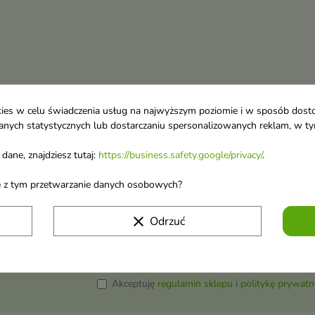
ookies w celu świadczenia usług na najwyższym poziomie i w sposób dos
u danych statystycznych lub dostarczaniu spersonalizowanych reklam, w 
dane, znajdziesz tutaj:
https://business.safety.google/privacy/
.
ane z tym przetwarzanie danych osobowych?
 o nowościach i
clear
Odrzuć
wyprzedażach
Możesz zrezygnować w każdej chwili. W tym celu 
naszej informacji prawnej.
Akceptuję
regulamin sklepu
i
politykę prywatn