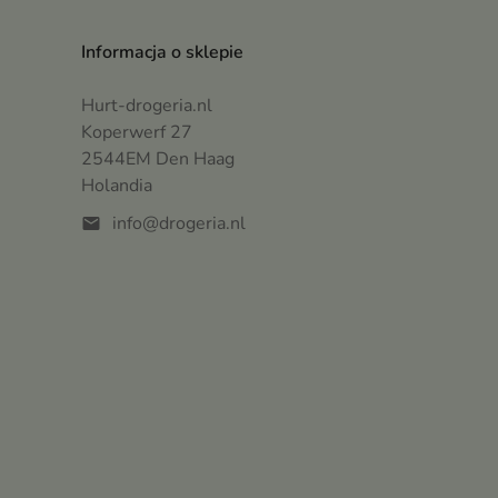
Informacja o sklepie
Hurt-drogeria.nl
Koperwerf 27
2544EM Den Haag
Holandia
info@drogeria.nl
mail