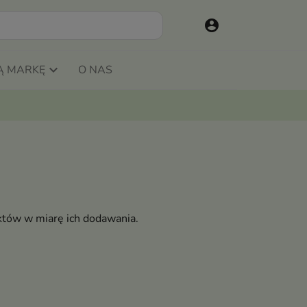
account_circle
Ą MARKĘ
O NAS
któw w miarę ich dodawania.