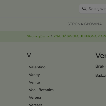
search
STRONA GŁÓWNA
Strona główna
ZNAJDŹ SWOJĄ ULUBIONĄ MAR
Ve
V
Brak
Valentino
Vanity
Bądźc
Venita
Veoli Botanica
Verona
Versace