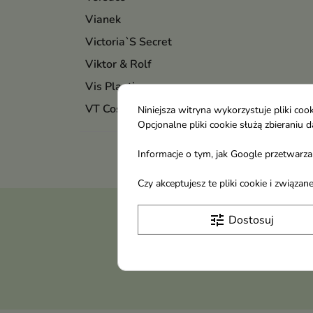
Vianek
Victoria`S Secret
Viktor & Rolf
Vis Plantis
VT Cosmetics
Niniejsza witryna wykorzystuje pliki c
Opcjonalne pliki cookie służą zbierani
Informacje o tym, jak Google przetwarza 
Czy akceptujesz te pliki cookie i związ
Otrzymuj informację
tune
Dostosuj