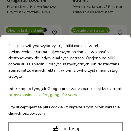
Grejpfrut 1000 ml
500 ml
Płyn do Mycia Naczyń Różowy
Płyn do Mycia Naczyń Rabarbar
Grejpfrut skutecznie usuwa
skutecznie usuwa tłuszcz i
tłuszcz i zabrudzenia,
zabrudzenia, pozostawiając
pozostawiając naczynia czyste,
naczynia czyste, lśniące i bez
lśniące i wolne od zacieków.
zacieków. Jednocześnie jest
Obecnie brak na stanie
Obecnie brak na stanie
favorite_border
favorite_border
Biodegradowalna formuła jest
delikatny dla skóry dłoni i
przyjazna dla środowiska i
przyjazny dla środowiska
zapewnia świeży, cytrusowy
Niniejsza witryna wykorzystuje pliki cookies w celu
zapach podczas zmywania
świadczenia usług na najwyższym poziomie i w sposób
dostosowany do indywidualnych potrzeb. Opcjonalne pliki
cookie służą zbieraniu danych statystycznych lub dostarczaniu
spersonalizowanych reklam, w tym z wykorzystaniem usług
Google.
Informacje o tym, jak Google przetwarza dane, znajdziesz tutaj:
Zielko naturalny Płyn
Zielko naturalny Pasta
https://business.safety.google/privacy/
.
do czyszczenia kuchni
czyszcząca Karambola
Mango-Brzoskwinia
500 g
Czy akceptujesz te pliki cookie i związane z tym przetwarzanie
500 ml
Pasta czyszcząca to uniwersalny
danych osobowych?
preparat do usuwania trudnych
Płyn do kuchni to skuteczny
zabrudzeń w kuchni, łazience
preparat przeznaczony do
tune
Dostosuj
oraz pomieszczeniach
czyszczenia powierzchni