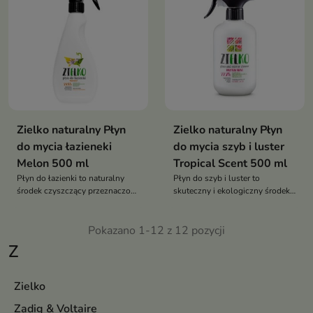
Zielko naturalny Płyn
Zielko naturalny Płyn
do mycia łazieneki
do mycia szyb i luster
Melon 500 ml
Tropical Scent 500 ml
Płyn do łazienki to naturalny
Płyn do szyb i luster to
środek czyszczący przeznaczony
skuteczny i ekologiczny środek
do usuwania osadów i
do czyszczenia powierzchni
zabrudzeń z powierzchni
szklanych
łazienkowych
Pokazano 1-12 z 12 pozycji
Z
Zielko
Zadig & Voltaire