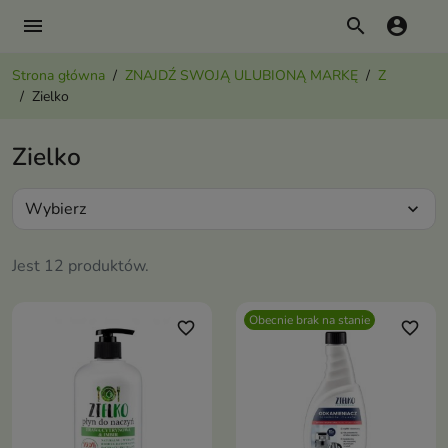
menu
search
account_circle
Strona główna
ZNAJDŹ SWOJĄ ULUBIONĄ MARKĘ
Z
Zielko
Zielko
Wybierz
expand_more
Jest 12 produktów.
Obecnie brak na stanie
favorite_border
favorite_border