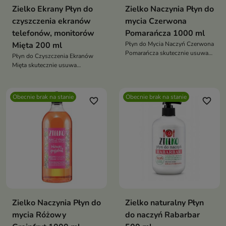
Zielko Ekrany Płyn do
Zielko Naczynia Płyn do
czyszczenia ekranów
mycia Czerwona
telefonów, monitorów
Pomarańcza 1000 ml
Mięta 200 ml
Płyn do Mycia Naczyń Czerwona
Pomarańcza skutecznie usuwa
Płyn do Czyszczenia Ekranów
tłuszcz, brud i przypalenia,
Mięta skutecznie usuwa
pozostawiając naczynia idealnie
zabrudzenia, odciski palców i
czyste i lśniące. Jednocześnie
smugi z ekranów oraz
jest delikatny dla skóry dłoni
powierzchni szklanych,
Obecnie brak na stanie
Obecnie brak na stanie
oraz przyjazny dla środowiska
favorite_border
favorite_border
pozostawiając je idealnie czyste
i świeże na dłużej
Zielko Naczynia Płyn do
Zielko naturalny Płyn
mycia Różowy
do naczyń Rabarbar