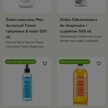
Zielko naturalny Płyn
Zielko Odkamieniacz
do naczyń Trawa
do ekspresów i
cytrynowa & Imbir 500
czajników 500 ml
ml
Odkamieniacz skutecznie usuwa
kamień oraz osady z ekspresów
Płyn do Mycia Naczyń Trawa
do kawy i czajników, pomagając
Cytrynowa i Imbir skutecznie
utrzymać ich wydajność,
usuwa tłuszcz oraz zabrudzenia,
wydłużyć żywotność urządzeń i
pozostawiając naczynia idealnie
poprawić smak
czyste, lśniące i wolne od
Obecnie brak na stanie
Obecnie brak na stanie
przygotowywanych napojów
favorite_border
favorite_border
zacieków. Jednocześnie jest
delikatny dla dłoni i przyjazny
dla środowiska