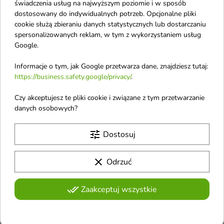
świadczenia usług na najwyższym poziomie i w sposób
Kosmetyki do pielęgnacji stóp
dostosowany do indywidualnych potrzeb. Opcjonalne pliki
cookie służą zbieraniu danych statystycznych lub dostarczaniu
Dezodoranty do stóp
spersonalizowanych reklam, w tym z wykorzystaniem usług
Google.
Kąpiel stóp
Kremy do stóp
Informacje o tym, jak Google przetwarza dane, znajdziesz tutaj:
https://business.safety.google/privacy/
.
Maseczki do stóp
Czy akceptujesz te pliki cookie i związane z tym przetwarzanie
Pedicure
danych osobowych?
Zasypki i talki do stóp
tune
Dostosuj
clear
Odrzuć
Otrzymuj informację o nowościach i
done_all
Zaakceptuj wszystkie
wyprzedażach