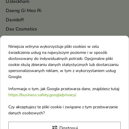
D.Beckham
Daeng Gi Meo Ri
Davidoff
Dax Cosmetics
Delia
Niniejsza witryna wykorzystuje pliki cookies w celu
Dermena
świadczenia usług na najwyższym poziomie i w sposób
Dermika
dostosowany do indywidualnych potrzeb. Opcjonalne pliki
cookie służą zbieraniu danych statystycznych lub dostarczaniu
Diesel
spersonalizowanych reklam, w tym z wykorzystaniem usług
Dior
Google.
DKNY
Informacje o tym, jak Google przetwarza dane, znajdziesz tutaj:
Dolce & Gabbana
https://business.safety.google/privacy/
.
Donegal
Czy akceptujesz te pliki cookie i związane z tym przetwarzanie
Dr. Althea
danych osobowych?
Dr. Hauschka
tune
Dostosuj