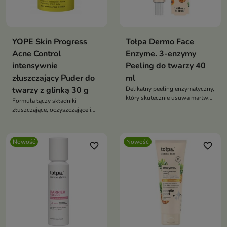
YOPE Skin Progress
Tołpa Dermo Face
Acne Control
Enzyme. 3-enzymy
intensywnie
Peeling do twarzy 40
złuszczający Puder do
ml
twarzy z glinką 30 g
Delikatny peeling enzymatyczny,
który skutecznie usuwa martwe
Formuła łączy składniki
komórki naskórka bez
złuszczające, oczyszczające i
konieczności pocierania skóry.
pielęgnujące, wspierając
codzienną pielęgnację skóry z
tendencją do niedoskonałości.
Nowość
Nowość
favorite_border
favorite_border