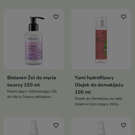
pozostałości makijażu,
codziennej pielęgnacji skóry
jednocześnie dbając o komfort
mieszanej, tłustej oraz
skóry
problematycznej.
favorite_border
favorite_border
Biolaven Żel do mycia
Yumi hydrofilowy
twarzy 150 ml
Olejek do demakijażu
Nawilżająco-Odświeżający Żel
100 ml
do Mycia Twarzy delikatnie
Olejek do Demakijażu to lekki
oczyszcza skórę, pomaga
olejek oczyszczający, który
utrzymać jej odpowiednie
skutecznie rozpuszcza makijaż,
nawilżenie i pozostawia cerę
SPF i zanieczyszczenia,
świeżą, miękką oraz promienną
jednocześnie pozostawiając
favorite_border
favorite_border
skórę miękką, komfortową i bez
tłustej warstwy