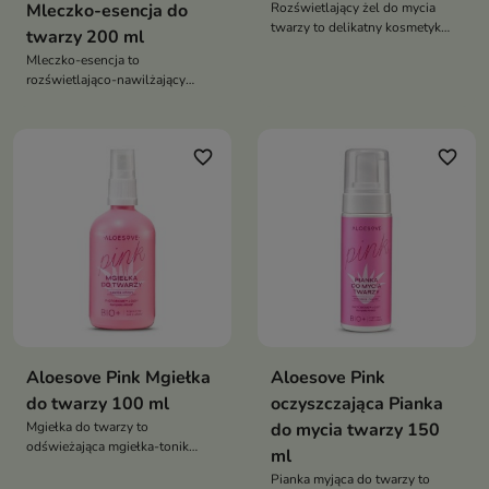
Mleczko-esencja do
Rozświetlający żel do mycia
twarzy to delikatny kosmetyk
twarzy 200 ml
oczyszczający, który skutecznie
Mleczko-esencja to
usuwa zanieczyszczenia,
rozświetlająco-nawilżający
nawilża i przywraca skórze
kosmetyk, który wyrównuje
naturalny blask
koloryt, wygładza skórę i
przywraca jej zdrowy, promienny
favorite_border
favorite_border
wygląd
Aloesove Pink Mgiełka
Aloesove Pink
do twarzy 100 ml
oczyszczająca Pianka
Mgiełka do twarzy to
do mycia twarzy 150
odświeżająca mgiełka-tonik
ml
przeznaczona do codziennej
Pianka myjąca do twarzy to
pielęgnacji każdego typu cery.