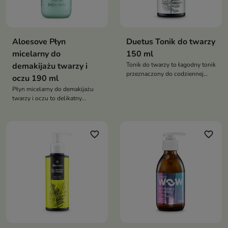
Aloesove Płyn
Duetus Tonik do twarzy
micelarny do
150 ml
demakijażu twarzy i
Tonik do twarzy to łagodny tonik
przeznaczony do codziennej
oczu 190 ml
pielęgnacji cery mieszanej,
Płyn micelarny do demakijażu
tłustej, trądzikowej oraz
twarzy i oczu to delikatny
wrażliwej. Pomaga przywrócić
kosmetyk oczyszczający, który
naturalne pH skóry po
skutecznie usuwa makijaż oraz
oczyszczaniu, reguluje
zanieczyszczenia, jednocześnie
wydzielanie sebum i łagodzi
favorite_border
favorite_border
nawilżając i chroniąc skórę.
podrażnienia, przygotowując
Dzięki kompleksowi
cerę do kolejnych etapów
antyoksydacyjnemu ACGG
pielęgnacji
wspiera kondycję skóry i
pomaga opóźniać procesy
starzenia