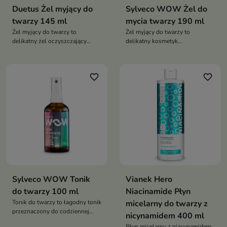
Duetus Żel myjący do
Sylveco WOW Żel do
twarzy 145 ml
mycia twarzy 190 ml
Żel myjący do twarzy to
Żel myjący do twarzy to
delikatny żel oczyszczający
delikatny kosmetyk
przeznaczony do codziennej
oczyszczający przeznaczony do
pielęgnacji cery mieszanej,
codziennej pielęgnacji cery
tłustej i problematycznej.
tłustej, mieszanej oraz
favorite_border
favorite_border
Skutecznie usuwa
trądzikowej. Skutecznie usuwa
zanieczyszczenia oraz nadmiar
zanieczyszczenia i nadmiar
sebum, a dzięki zawartości
sebum, jednocześnie regulując
kwasu salicylowego i
stan skóry i pomagając
mlekowego pomaga
zapobiegać powstawaniu
odblokować pory, wygładzić
niedoskonałości
skórę i poprawić jej kondycję
Sylveco WOW Tonik
Vianek Hero
do twarzy 100 ml
Niacinamide Płyn
Tonik do twarzy to łagodny tonik
micelarny do twarzy z
przeznaczony do codziennej
nicynamidem 400 ml
pielęgnacji młodej cery,
Płyn micelarny z niacynamidem