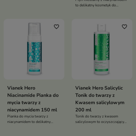
szczególnie problematycznej i
to delikatny kosmetyk do
skłonnej do niedoskonałości.
codziennego demakijażu i
Przywraca naturalne pH skóry
oczyszczania skóry. Skutecznie
po oczyszczaniu, nawilża, koi
usuwa makijaż oraz
podrażnienia oraz pomaga
favorite_border
favorite_border
zanieczyszczenia, jednocześnie
utrzymać równowagę skóry
dbając o równowagę
hydrolipidową skóry. Dzięki
zawartości niacynamidu oraz
składników łagodzących
pozostawia cerę świeżą, miękką i
komfortową
Vianek Hero
Vianek Hero Salicylic
Niacinamide Pianka do
Tonik do twarzy z
mycia twarzy z
Kwasem salicylowym
niacynamidem 150 ml
200 ml
Pianka do mycia twarzy z
Tonik do twarzy z kwasem
niacynamidem to delikatny
salicylowym to oczyszczający
kosmetyk oczyszczający, który
tonik przeznaczony do
skutecznie usuwa
pielęgnacji cery tłustej i