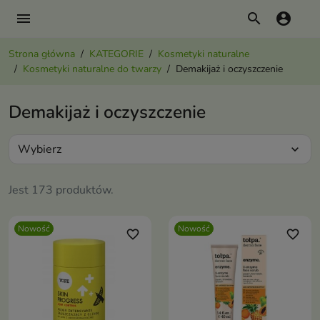
menu
search
account_circle
Strona główna
KATEGORIE
Kosmetyki naturalne
Kosmetyki naturalne do twarzy
Demakijaż i oczyszczenie
Demakijaż i oczyszczenie
Wybierz
expand_more
Jest 173 produktów.
Nowość
Nowość
favorite_border
favorite_border