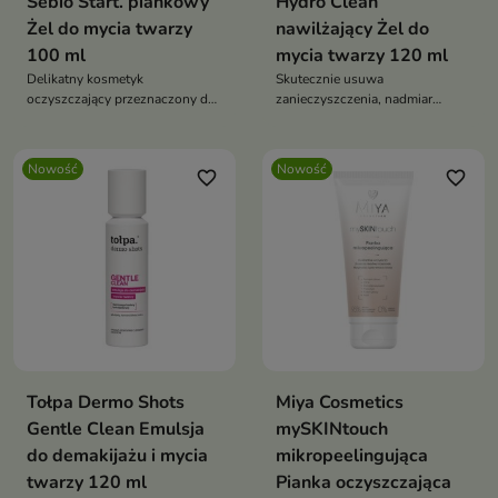
Sebio Start. piankowy
Hydro Clean
Żel do mycia twarzy
nawilżający Żel do
100 ml
mycia twarzy 120 ml
Delikatny kosmetyk
Skutecznie usuwa
oczyszczający przeznaczony do
zanieczyszczenia, nadmiar
codziennej pielęgnacji cery
sebum oraz pozostałości
tłustej, mieszanej i skłonnej do
makijażu
niedoskonałości.
Nowość
Nowość
favorite_border
favorite_border
Tołpa Dermo Shots
Miya Cosmetics
Gentle Clean Emulsja
mySKINtouch
do demakijażu i mycia
mikropeelingująca
twarzy 120 ml
Pianka oczyszczająca