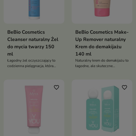
BeBio Cosmetics
BeBio Cosmetics Make-
Cleanser naturalny Żel
Up Remover naturalny
do mycia twarzy 150
Krem do demakijażu
ml
140 ml
Łagodny żel oczyszczający to
Naturalny krem do demakijażu to
codzienna pielęgnacja, która
łagodne, ale skuteczne
skutecznie usuwa makijaż i
oczyszczanie, które usuwa
zanieczyszczenia, jednocześnie
makijaż i jednocześnie
nawilżając i kojąc skórę
pielęgnuje skórę, pozostawiając
favorite_border
favorite_border
ją miękką i nawilżoną