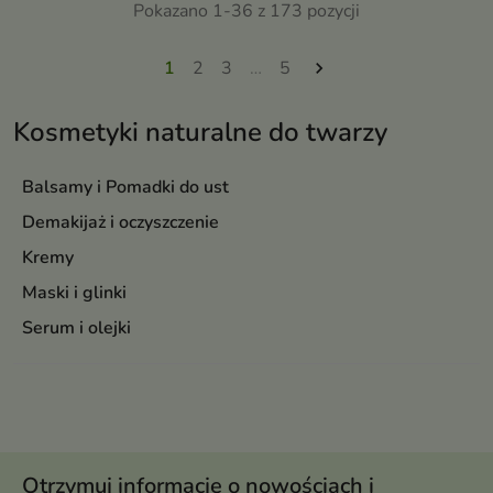
zanieczyszczenia, nadmiar
Pokazano 1-36 z 173 pozycji
mieszanej. Pomaga regulować
sebum i resztki makijażu,
wydzielanie sebum, oczyszcza
jednocześnie dbając o
pory oraz wspiera redukcję
1
2
3
…
5

równowagę skóry. Dzięki
niedoskonałości, pozostawiając
zawartości niacynamidu oraz
skórę gładką, świeżą i matową
składników łagodzących
Kosmetyki naturalne do twarzy
pozostawia cerę czystą, miękką i
komfortową, bez uczucia
ściągnięcia
Balsamy i Pomadki do ust
Demakijaż i oczyszczenie
Kremy
Maski i glinki
Serum i olejki
Otrzymuj informację o nowościach i