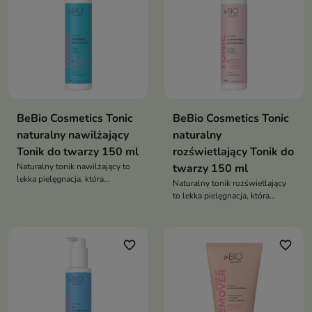
BeBio Cosmetics Tonic
BeBio Cosmetics Tonic
naturalny nawilżający
naturalny
Tonik do twarzy 150 ml
rozświetlający Tonik do
Naturalny tonik nawilżający to
twarzy 150 ml
lekka pielęgnacja, która
Naturalny tonik rozświetlający
natychmiast koi skórę,
to lekka pielęgnacja, która
intensywnie ją nawilża i
przywraca skórze blask,
przywraca komfort po
wyrównuje koloryt i
oczyszczaniu
przygotowuje ją do kolejnych
favorite_border
favorite_border
kroków rutyny