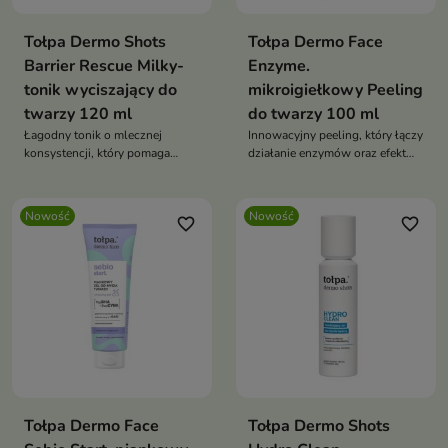
Tołpa Dermo Shots
Tołpa Dermo Face
Barrier Rescue Milky-
Enzyme.
tonik wyciszający do
mikroigiełkowy Peeling
twarzy 120 ml
do twarzy 100 ml
Łagodny tonik o mlecznej
Innowacyjny peeling, który łączy
konsystencji, który pomaga
działanie enzymów oraz efekt
przywrócić skórze komfort i
mikroigiełek, aby skutecznie
równowagę po oczyszczaniu.
wygładzić skórę i poprawić jej
wygląd.
Nowość
Nowość
favorite_border
favorite_border
Tołpa Dermo Face
Tołpa Dermo Shots