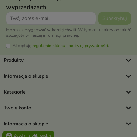
wyprzedażach
Możesz zrezygnować w każdej chwili. W tym celu należy odnaleźć
szczegóły w naszej informacji prawnej.
Akceptuję
regulamin sklepu
i
politykę prywatności
.
keyboard_arrow_down
Produkty
keyboard_arrow_down
Informacja o sklepie
keyboard_arrow_down
Kategorie
keyboard_arrow_down
Twoje konto
keyboard_arrow_down
Informacja o sklepie
group_work
Zgoda na pliki cookie