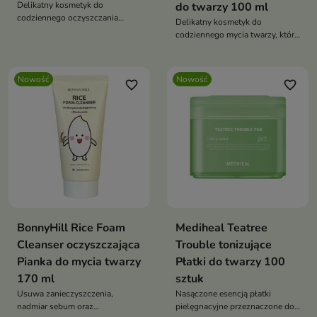
Delikatny kosmetyk do
do twarzy 100 ml
codziennego oczyszczania
Delikatny kosmetyk do
skóry, który skutecznie usuwa
codziennego mycia twarzy, który
makijaż, zanieczyszczenia i
skutecznie usuwa makijaż,
nadmiar sebum
nadmiar sebum oraz
zanieczyszczenia.
Nowość
Nowość
favorite_border
favorite_border
BonnyHill Rice Foam
Mediheal Teatree
Cleanser oczyszczająca
Trouble tonizujące
Pianka do mycia twarzy
Płatki do twarzy 100
170 ml
sztuk
Usuwa zanieczyszczenia,
Nasączone esencją płatki
nadmiar sebum oraz
pielęgnacyjne przeznaczone do