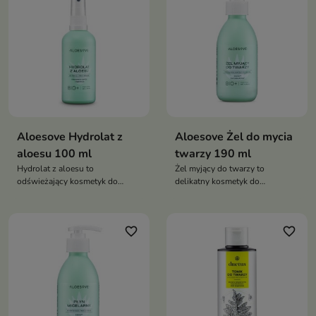
regenerację. Dzięki składnikom
łagodzącym i prebiotykom
wzmacnia mikrobiom skóry oraz
przywraca jej komfort i
równowagę
Aloesove Hydrolat z
Aloesove Żel do mycia
aloesu 100 ml
twarzy 190 ml
Hydrolat z aloesu to
Żel myjący do twarzy to
odświeżający kosmetyk do
delikatny kosmetyk do
codziennej pielęgnacji twarzy,
codziennego oczyszczania
ciała i włosów. Intensywnie
skóry, który skutecznie usuwa
nawilża, koi podrażnienia oraz
zanieczyszczenia i nadmiar
favorite_border
favorite_border
wspiera regenerację skóry,
sebum, jednocześnie nawilżając
pozostawiając ją miękką, świeżą
oraz chroniąc skórę przed
i pełną naturalnego blasku
podrażnieniami