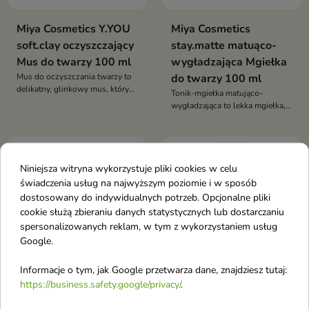
Miya Cosmetics Y.YOU
Miya Cosmetics
soft.clay oczyszczający
stay.matte matuąco-
Mus do twarzy 100 ml
wygładzająca Mgiełka
Mus do oczyszczania twarzy to
do twarzy 100 ml
delikatny, glinkowy mus, który
Tonik-mgiełka matująco-
skutecznie oczyszcza skórę,
wygładzająca to lekka mgiełka,
usuwa makijaż i nadmiar sebum,
która nawilża, matuje i
pozostawiając cerę miękką i
przywraca skórze równowagę
zbalansowaną
bez naruszania makijażu
favorite_border
favorite_border
Niniejsza witryna wykorzystuje pliki cookies w celu
świadczenia usług na najwyższym poziomie i w sposób
dostosowany do indywidualnych potrzeb. Opcjonalne pliki
cookie służą zbieraniu danych statystycznych lub dostarczaniu
spersonalizowanych reklam, w tym z wykorzystaniem usług
Google.
Informacje o tym, jak Google przetwarza dane, znajdziesz tutaj:
https://business.safety.google/privacy/
.
Apis Acne-Stop
AA LAAB Tetra-C Yuzu