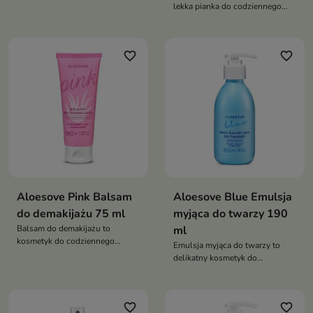
lekka pianka do codziennego
Tonizuje skórę, intensywnie ją
oczyszczania każdego typu cery.
nawilża oraz wspiera ochronę
Skutecznie usuwa
przed stresem
zanieczyszczenia i nadmiar
fotooksydacyjnym,
favorite_border
favorite_border
sebum, jednocześnie nawilżając
pozostawiając cerę świeżą,
i kojąc skórę. Dzięki
miękką i promienną
kompleksowi AHAG oraz
prebiotykom wspiera mikrobiom
skóry i chroni ją przed stresem
fotooksydacyjnym
Aloesove Pink Balsam
Aloesove Blue Emulsja
do demakijażu 75 ml
myjąca do twarzy 190
Balsam do demakijażu to
ml
kosmetyk do codziennego
Emulsja myjąca do twarzy to
oczyszczania twarzy, który
delikatny kosmetyk do
skutecznie usuwa makijaż i
codziennego oczyszczania
zanieczyszczenia, jednocześnie
skóry, który skutecznie usuwa
nawilżając i chroniąc skórę
zanieczyszczenia, jednocześnie
favorite_border
favorite_border
nawilżając i wspierając