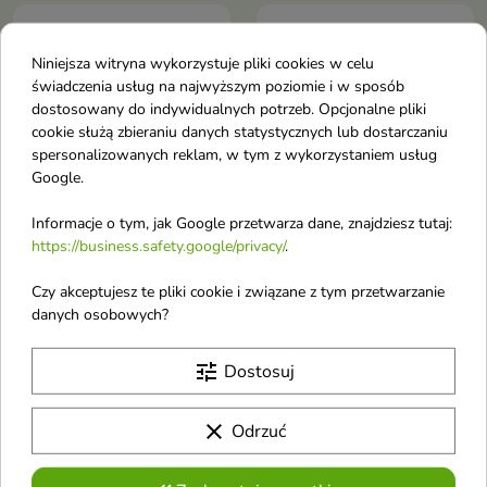
favorite_border
favorite_border
Niniejsza witryna wykorzystuje pliki cookies w celu
świadczenia usług na najwyższym poziomie i w sposób
dostosowany do indywidualnych potrzeb. Opcjonalne pliki
cookie służą zbieraniu danych statystycznych lub dostarczaniu
spersonalizowanych reklam, w tym z wykorzystaniem usług
Google.
Informacje o tym, jak Google przetwarza dane, znajdziesz tutaj:
https://business.safety.google/privacy/
.
Eveline Brow&Go
Eveline Brow&Go
Pomada do brwi w
Pomada do brwi w
Czy akceptujesz te pliki cookie i związane z tym przetwarzanie
kredce /Taupe/
kredce /Dark Brown/
danych osobowych?
Pomada do brwi to innowacyjne
Precyzyjne modelowanie brwi
połączenie tradycyjnej pomady z
nowoczesną technologią sztyftu
tune
Dostosuj
favorite_border
favorite_border
clear
Odrzuć