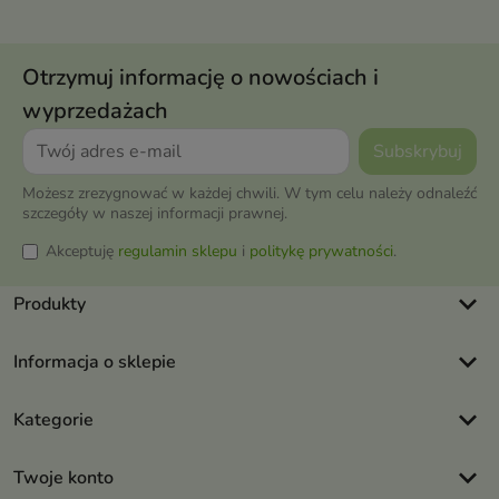
Otrzymuj informację o nowościach i
wyprzedażach
Możesz zrezygnować w każdej chwili. W tym celu należy odnaleźć
szczegóły w naszej informacji prawnej.
Akceptuję
regulamin sklepu
i
politykę prywatności
.
keyboard_arrow_down
Produkty
keyboard_arrow_down
Informacja o sklepie
keyboard_arrow_down
Kategorie
keyboard_arrow_down
Twoje konto