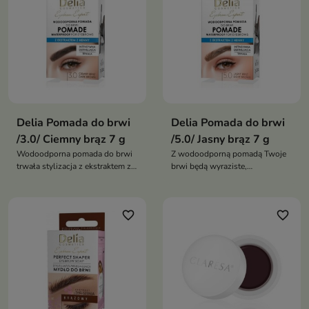
Delia Pomada do brwi
Delia Pomada do brwi
/3.0/ Ciemny brąz 7 g
/5.0/ Jasny brąz 7 g
Wodoodporna pomada do brwi
Z wodoodporną pomadą Twoje
trwała stylizacja z ekstraktem z
brwi będą wyraziste,
henny
zdefiniowane i idealnie ułożone
przez cały dzień
favorite_border
favorite_border