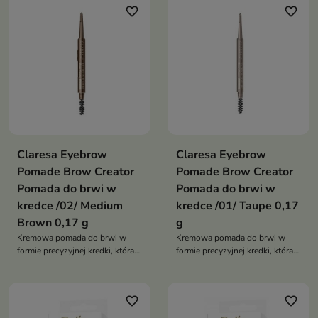
favorite_border
favorite_border
Claresa Eyebrow
Claresa Eyebrow
Pomade Brow Creator
Pomade Brow Creator
Pomada do brwi w
Pomada do brwi w
kredce /02/ Medium
kredce /01/ Taupe 0,17
Brown 0,17 g
g
Kremowa pomada do brwi w
Kremowa pomada do brwi w
formie precyzyjnej kredki, która
formie precyzyjnej kredki, która
pozwala modelować, wypełniać
pozwala modelować, wypełniać
i podkreślać brwi, zapewniając
i podkreślać brwi, zapewniając
naturalny efekt oraz trwałość
naturalny efekt oraz trwałość
favorite_border
favorite_border
przez cały dzień
przez cały dzień