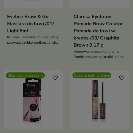
Eveline Brow & Go
Claresa Eyebrow
Mascara do brwi /01/
Pomade Brow Creator
Light 6ml
Pomada do brwi w
Koloryzujący tusz do brwi, który
kredce /03/ Graphite
pozwala szybko podkreślić ich
Brown 0,17 g
kształt, nadać im naturalny kolor
Kremowa pomada do brwi w
oraz utrwalić włoski na wiele
formie precyzyjnej kredki, która
godzin.
pozwala modelować, wypełniać
i podkreślać brwi, zapewniając
naturalny efekt oraz trwałość
Obecnie brak na stanie
Obecnie brak na stanie
favorite_border
favorite_border
przez cały dzień