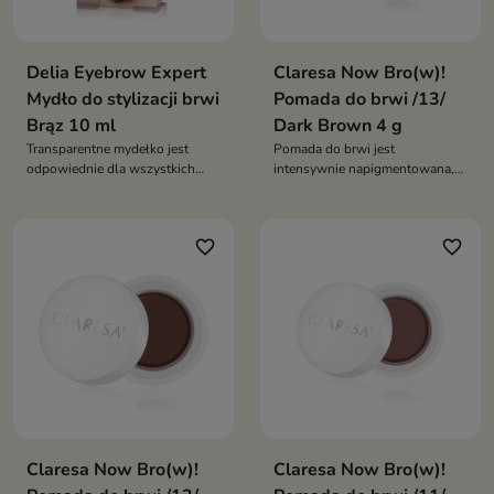
Delia Eyebrow Expert
Claresa Now Bro(w)!
Mydło do stylizacji brwi
Pomada do brwi /13/
Brąz 10 ml
Dark Brown 4 g
Transparentne mydełko jest
Pomada do brwi jest
odpowiednie dla wszystkich
intensywnie napigmentowana,
odcieni brwi
zastygająca, i odporna na wilgoć
i pot
favorite_border
favorite_border
Claresa Now Bro(w)!
Claresa Now Bro(w)!