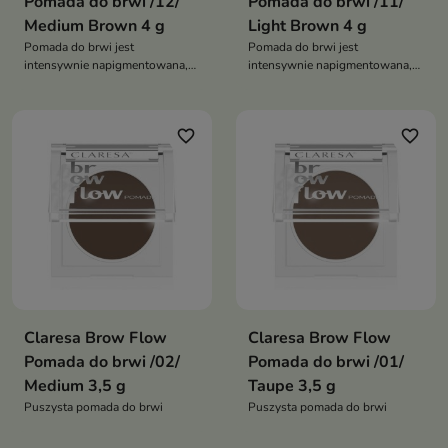
Pomada do brwi /12/
Pomada do brwi /11/
Medium Brown 4 g
Light Brown 4 g
Pomada do brwi jest
Pomada do brwi jest
intensywnie napigmentowana,
intensywnie napigmentowana,
zastygająca, i odporna na wilgoć
zastygająca, i odporna na wilgoć
i pot
i pot
favorite_border
favorite_border
Claresa Brow Flow
Claresa Brow Flow
Pomada do brwi /02/
Pomada do brwi /01/
Medium 3,5 g
Taupe 3,5 g
Puszysta pomada do brwi
Puszysta pomada do brwi