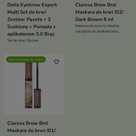
Delia Eyebrow Expert
Claresa Brow Bro!
Multi Set do brwi
Maskara do brwi /02/
Zestaw: Pęseta + 3
Dark Brown 8 ml
Szablony + Pomada z
Maskara do brwi to idealne
narzędzie do podkreślania
aplikatorem 3.0 Brąz
kształtu i koloru
Set do brwi Zestaw
Obecnie brak na stanie
favorite_border
Claresa Brow Bro!
Maskara do brwi /01/