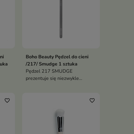
ni
Boho Beauty Pędzel do cieni
tuka
/217/ Smudge 1 sztuka
Pędzel 217 SMUDGE
prezentuje się niezwykle
profesjonalnie i sprawi, że każdy
makijaż będzie perfekcyjny
favorite_border
favorite_border