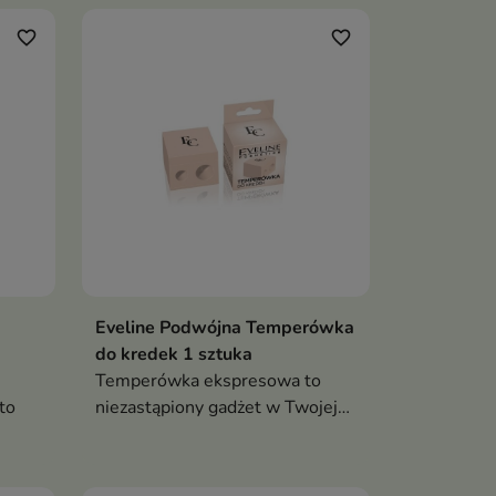
favorite_border
favorite_border
Eveline Podwójna Temperówka
do kredek 1 sztuka
Temperówka ekspresowa to
to
niezastąpiony gadżet w Twojej
kosmetyczce