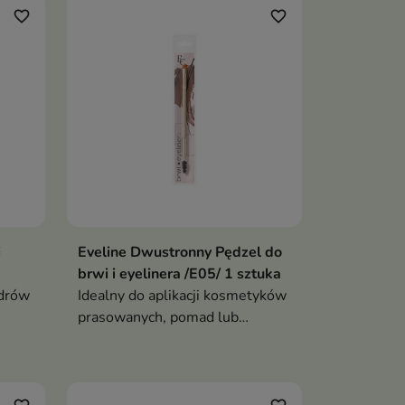
ijażu
favorite_border
favorite_border
i
Eveline Dwustronny Pędzel do
brwi i eyelinera /E05/ 1 sztuka
udrów
Idealny do aplikacji kosmetyków
prasowanych, pomad lub
eyelinerów