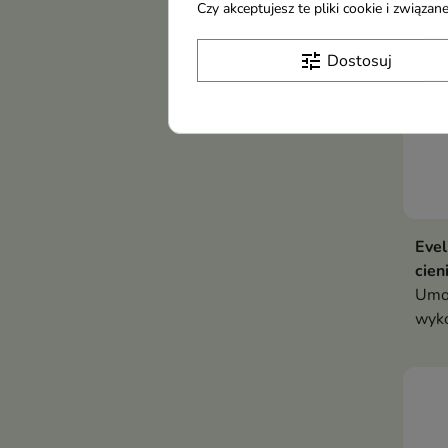
Czy akceptujesz te pliki cookie i związ
tune
Dostosuj
Evel
cien
Umoż
wyko
maki