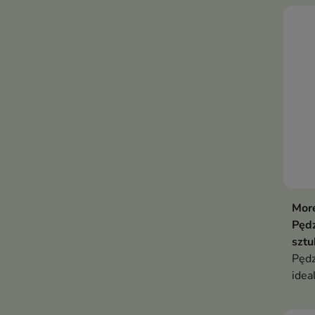
More
Pędz
sztu
Pędz
idea
defi