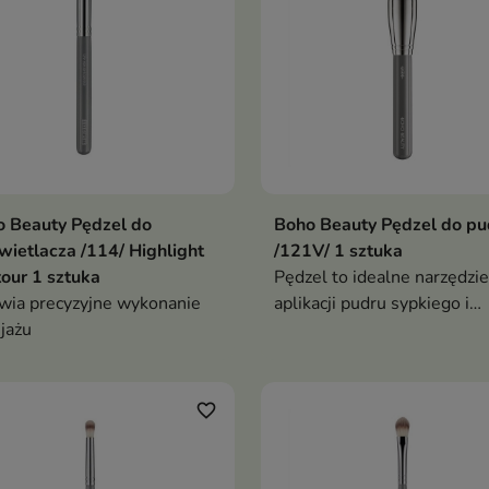
 Beauty Pędzel do
Boho Beauty Pędzel do pu
wietlacza /114/ Highlight
/121V/ 1 sztuka
our 1 sztuka
Pędzel to idealne narzędzie
wia precyzyjne wykonanie
aplikacji pudru sypkiego i
jażu
prasowanego
favorite_border