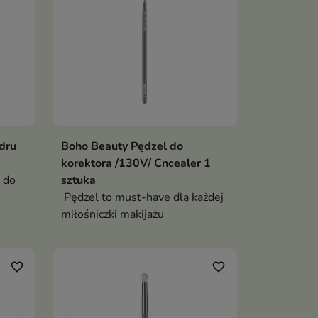
dru
Boho Beauty Pędzel do
korektora /130V/ Cncealer 1
 do
sztuka
Pędzel to must-have dla każdej
miłośniczki makijażu
favorite_border
favorite_border