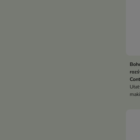
Boho
rozś
Cont
Ułat
maki