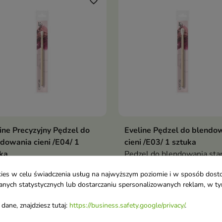
favorite_border
ine Precyzyjny Pędzel do
Eveline Pędzel do blendo
dowania cieni /E04/ 1
cieni /E03/ 1 sztuka
ka
Pędzel do blendowania sta
onały wybór dla tych,
niezbędne narzędzie dla
ookies w celu świadczenia usług na najwyższym poziomie i w sposób dos
zy pragną osiągnąć
każdego, kto ceni sobie
u danych statystycznych lub dostarczaniu spersonalizowanych reklam, w 
ekcyjny efekt
perfekcyjny makijaż
dane, znajdziesz tutaj:
https://business.safety.google/privacy/
.
favorite_border