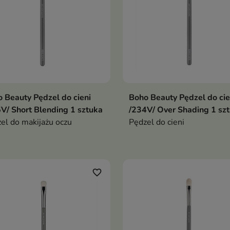
 Beauty Pędzel do cieni
Boho Beauty Pędzel do cie
V/ Short Blending 1 sztuka
/234V/ Over Shading 1 sz
el do makijażu oczu
Pędzel do cieni
favorite_border