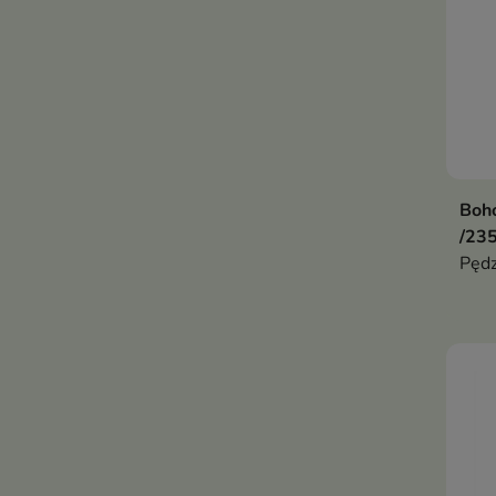
Boho
/235
Pędz