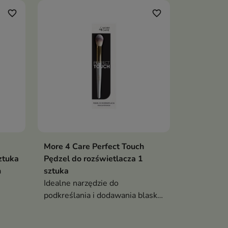
favorite_border
favorite_border
More 4 Care Perfect Touch
ztuka
Pędzel do rozświetlacza 1
a
sztuka
Idealne narzędzie do
podkreślania i dodawania blasku
wybranym partiom twarzy