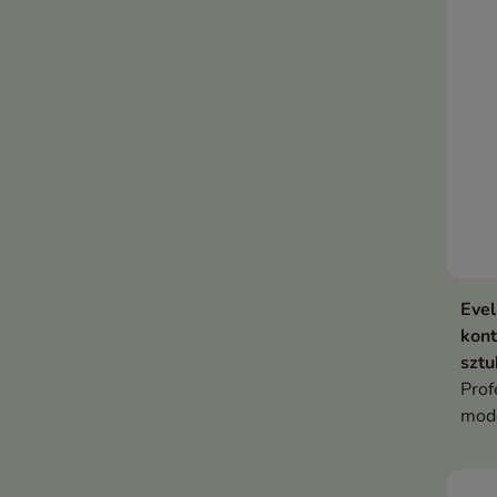
Evel
kont
sztu
Prof
mode