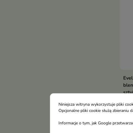
Evel
blen
sztu
Dosk
Niniejsza witryna wykorzystuje pliki c
któr
Opcjonalne pliki cookie służą zbierani
perf
Informacje o tym, jak Google przetwarza 