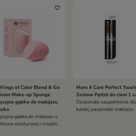
favorite_border
ings of Color Blend & Go
More 4 Care Perfect Touch
cision Make-up Sponge
Zestaw Pędzli do cieni 1 s
yzyjna gąbka do makijażu
Doskonałe uzupełnienie dl
tuka
każdej pasjonatki makijażu
yzyjna gąbka do makijażu o
tkowo elastycznej i miękkiej
kturze