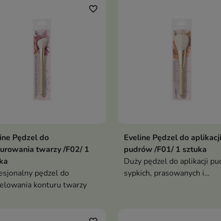
ulubionych narzędzi do mak
favorite_border
ine Pędzel do
Eveline Pędzel do aplikacj
urowania twarzy /F02/ 1
pudrów /F01/ 1 sztuka
ka
Duży pędzel do aplikacji p
esjonalny pędzel do
sypkich, prasowanych i
lowania konturu twarzy
mineralnych