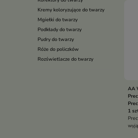
Korektory do twarzy
Kremy koloryzujące do twarzy
Mgiełki do twarzy
Podkłady do twarzy
Pudry do twarzy
Róże do policzków
Rozświetlacze do twarzy
AA W
Pre
Prec
1 sz
Prec
wyją
stru