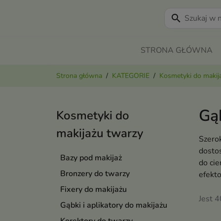
search
STRONA GŁÓWNA
Strona główna
KATEGORIE
Kosmetyki do makij
Gąb
Kosmetyki do
makijażu twarzy
Szerok
dostos
Bazy pod makijaż
do cie
Bronzery do twarzy
efekt
Fixery do makijażu
Jest 
Gąbki i aplikatory do makijażu