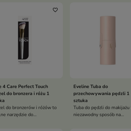
favorite_border
 4 Care Perfect Touch
Eveline Tuba do
el do bronzera i różu 1
przechowywania pędzli 1
ka
sztuka
el do bronzerów i różów to
Tuba do pędzli do makijażu 
lne narzędzie do
niezawodny sposób na
niowania konturów twarzy
przechowywanie i
transportowanie Twoich