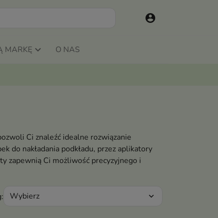
account_circle
Ą MARKĘ
O NAS
ozwoli Ci znaleźć idealne rozwiązanie
k do nakładania podkładu, przez aplikatory
kty zapewnią Ci możliwość precyzyjnego i
Wybierz
:
expand_more