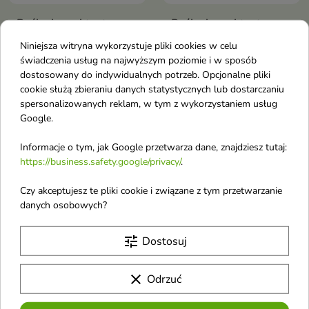
Baśka humektantowy
Baśka humektantowa
Szampon do włosów
Odżywka do włosów
Niniejsza witryna wykorzystuje pliki cookies w celu
Malina 500 ml
Malina 250 ml
świadczenia usług na najwyższym poziomie i w sposób
Humektantowy szampon do
Odżywka humektantowa
dostosowany do indywidualnych potrzeb. Opcjonalne pliki
włosów
wzmacniająca do włosów
cookie służą zbieraniu danych statystycznych lub dostarczaniu
zniszczonych i cienkich
spersonalizowanych reklam, w tym z wykorzystaniem usług
Google.
favorite_border
favorite_border
Informacje o tym, jak Google przetwarza dane, znajdziesz tutaj:
https://business.safety.google/privacy/
.
Czy akceptujesz te pliki cookie i związane z tym przetwarzanie
danych osobowych?
tune
Dostosuj
Baśka emolientowa
Baśka Odżywka do
clear
Odrzuć
Odżywka do włosów
włosów zwiększająca
jogutrowo-mleczna
objętość Jabłko 250 ml