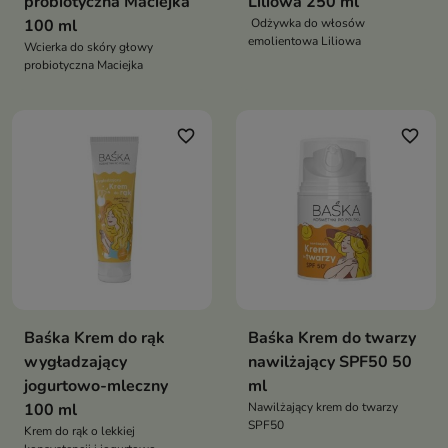
probiotyczna Maciejka
Liliowa 250 ml
100 ml
Odżywka do włosów
emolientowa Liliowa
Wcierka do skóry głowy
probiotyczna Maciejka
favorite_border
favorite_border
Baśka Krem do rąk
Baśka Krem do twarzy
wygładzający
nawilżający SPF50 50
jogurtowo-mleczny
ml
100 ml
Nawilżający krem do twarzy
SPF50
Krem do rąk o lekkiej