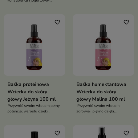
konsystencji i jogurtowo-
mlecznym zapachu
favorite_border
favorite_border
Baśka proteinowa
Baśka humektantowa
Wcierka do skóry
Wcierka do skóry
głowy Jeżyna 100 ml
głowy Malina 100 ml
Przywróć swoim włosom pełny
Przywróć swoim włosom
potencjał wzrostu dzięki
zdrowie i piękno dzięki
Proteinowej wcierce do skóry
Malinowej humektantowej
głowy i włosów jeżynowej
wcierce do skóry głowy i
włosów
favorite_border
favorite_border