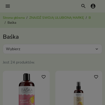
menu
search
account_circle
Strona główna
ZNAJDŹ SWOJĄ ULUBIONĄ MARKĘ
B
Baśka
Baśka
Wybierz
expand_more
Jest 24 produktów.
favorite_border
favorite_border