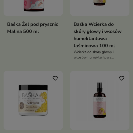
Baśka Żel pod prysznic
Baśka Wcierka do
Malina 500 ml
skóry głowy i włosów
humektantowa
Jaśminowa 100 ml
Wcierka do skóry głowy i
włosów humektantowa
Jaśminowa
favorite_border
favorite_border