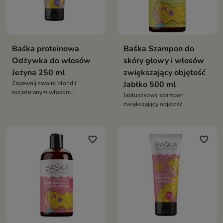
Baśka proteinowa
Baśka Szampon do
Odżywka do włosów
skóry głowy i włosów
Jeżyna 250 ml
zwiększający objętość
Zapewnij swoim blond i
Jabłko 500 ml
rozjaśnianym włosom
Jabłuszkowy szampon
kompleksową pielęgnację dzięki
zwiększający objętość
tej regenerującej proteinowej
odżywce
favorite_border
favorite_border