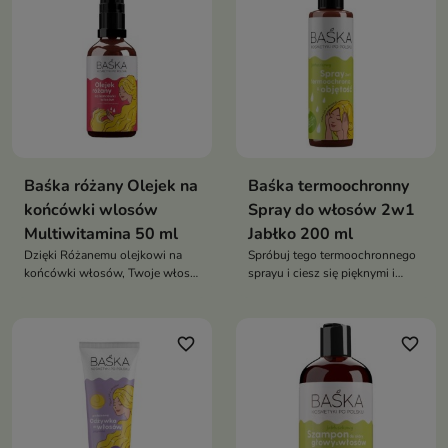
Baśka różany Olejek na
Baśka termoochronny
końcówki wlosów
Spray do włosów 2w1
Multiwitamina 50 ml
Jabłko 200 ml
Dzięki Różanemu olejkowi na
Spróbuj tego termoochronnego
końcówki włosów, Twoje włosy
sprayu i ciesz się pięknymi i
będą odżywione, gładkie i pełne
zdrowymi włosami przy
życia
jednoczesnej ochronie przed
wysoką temperaturą
favorite_border
favorite_border