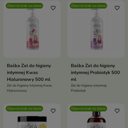
Obecnie brak na stanie
Obecnie brak na stanie
favorite_border
favorite_border
Baśka Żel do higieny
Baśka Żel do higieny
intymnej Kwas
intymnej Probiotyk 500
Hialuronowy 500 ml
ml
Żel do higieny intymnej Kwas
Żel do higieny intymnej
Hialuronowy
Probiotyk
Obecnie brak na stanie
Obecnie brak na stanie
favorite_border
favorite_border