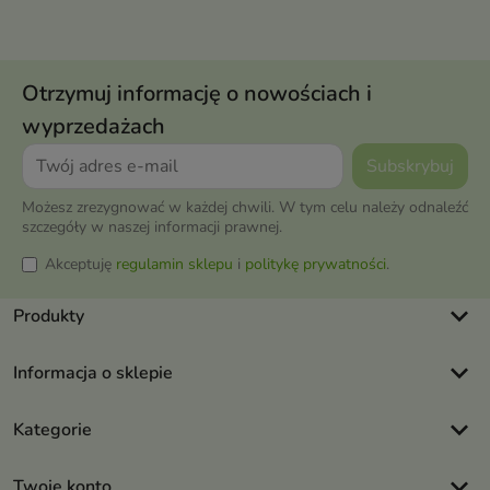
Otrzymuj informację o nowościach i
wyprzedażach
Możesz zrezygnować w każdej chwili. W tym celu należy odnaleźć
szczegóły w naszej informacji prawnej.
Akceptuję
regulamin sklepu
i
politykę prywatności
.
keyboard_arrow_down
Produkty
keyboard_arrow_down
Informacja o sklepie
keyboard_arrow_down
Kategorie
keyboard_arrow_down
Twoje konto