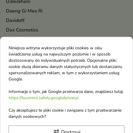
D.Beckham
Daeng Gi Meo Ri
Davidoff
Dax Cosmetics
Delia
Niniejsza witryna wykorzystuje pliki cookies w celu
Dermena
świadczenia usług na najwyższym poziomie i w sposób
Dermika
dostosowany do indywidualnych potrzeb. Opcjonalne pliki
cookie służą zbieraniu danych statystycznych lub dostarczaniu
Diesel
spersonalizowanych reklam, w tym z wykorzystaniem usług
Dior
Google.
DKNY
Informacje o tym, jak Google przetwarza dane, znajdziesz tutaj:
Dolce & Gabbana
https://business.safety.google/privacy/
.
Donegal
Czy akceptujesz te pliki cookie i związane z tym przetwarzanie
Dr. Althea
danych osobowych?
Dr. Hauschka
tune
Dostosuj