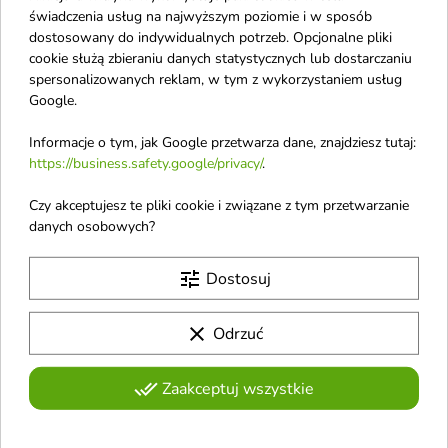
świadczenia usług na najwyższym poziomie i w sposób
Krem to zaawansowany,
nawilżająco-rozjaśniający
dostosowany do indywidualnych potrzeb. Opcjonalne pliki
cookie służą zbieraniu danych statystycznych lub dostarczaniu
spersonalizowanych reklam, w tym z wykorzystaniem usług
Google.
favorite_border
favorite_border
Informacje o tym, jak Google przetwarza dane, znajdziesz tutaj:
https://business.safety.google/privacy/
.
Czy akceptujesz te pliki cookie i związane z tym przetwarzanie
danych osobowych?
tune
Dostosuj
Bielenda C MARINE
Eveline Bioaktywna
CARE Hydro - krem
Witamina C
clear
Odrzuć
skraplający głęboko
rozświetlający Krem do
nawilżająco -
twarzy aktywnie
done_all
Zaakceptuj wszystkie
rozświetlający z
odmładzający 50 ml
witaminą C 50 ml
Ten rozświetlający krem
odmładzający, wzbogacony