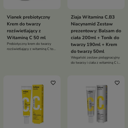
Vianek prebiotyczny
Ziaja Witamina C.B3
Krem do twarzy
Niacynamid Zestaw
rozświetlający z
prezentowy: Balsam do
Witaminą C 50 ml
ciała 200ml + Tonik do
Prebiotyczny krem do twarzy
twarzy 190ml + Krem
rozświetlający z witaminą C to
do twarzy 50ml
nawilżający krem do codziennej
Wegański zestaw pielęgnacyjny
pielęgnacji skóry, który
do twarzy i ciała z witaminą C i
rozświetla cerę, wyrównuje jej
niacynamidem, który odświeża,
koloryt i wspiera naturalną
rozświetla i zapewnia skórze
barierę ochronną
codzienny komfort
favorite_border
favorite_border