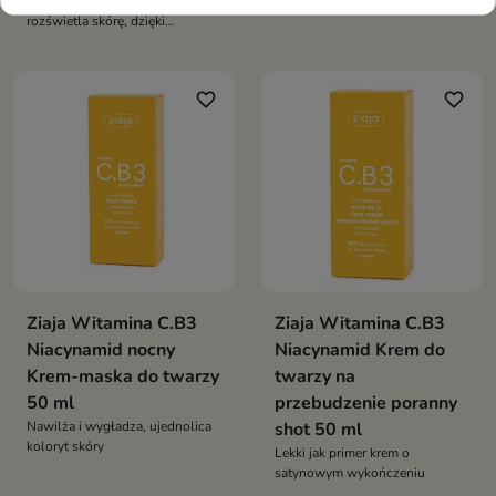
Krem intensywnie nawilża i
bioaktywną witaminą C, jest
rozświetla skórę, dzięki
doskonałym wyborem do
zawartości witaminy C
codziennej pielęgnacji
favorite_border
favorite_border
Ziaja Witamina C.B3
Ziaja Witamina C.B3
Niacynamid nocny
Niacynamid Krem do
Krem-maska do twarzy
twarzy na
50 ml
przebudzenie poranny
Nawilża i wygładza, ujednolica
shot 50 ml
koloryt skóry
Lekki jak primer krem o
satynowym wykończeniu