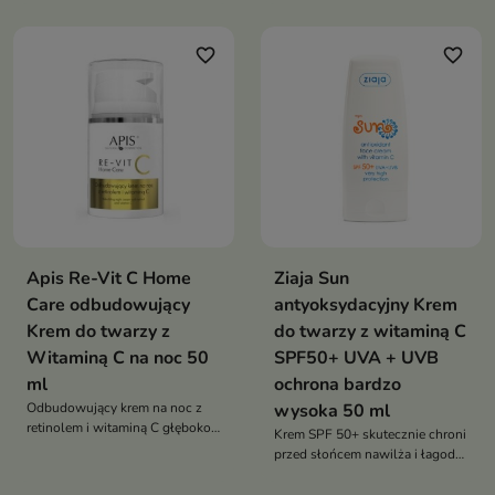
favorite_border
favorite_border
Apis Re-Vit C Home
Ziaja Sun
Care odbudowujący
antyoksydacyjny Krem
Krem do twarzy z
do twarzy z witaminą C
Witaminą C na noc 50
SPF50+ UVA + UVB
ml
ochrona bardzo
Odbudowujący krem na noc z
wysoka 50 ml
retinolem i witaminą C głęboko
Krem SPF 50+ skutecznie chroni
nawilża skórę i regeneruje i
przed słońcem nawilża i łagodzi
ujędrnia
skórę twarzy szyi i dekoltu
zmniejszając ryzyko podrażnień