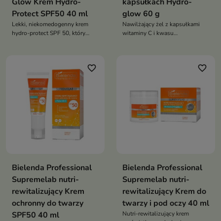
Glow Krem Hydro-
kapsułkach Hydro-
Protect SPF50 40 ml
glow 60 g
Lekki, niekomedogenny krem
Nawilżający żel z kapsułkami
hydro-protect SPF 50, który
witaminy C i kwasu
rozświetla, nawilża do 72 h i
maltobionowego, który
chroni skórę przed UV,
natychmiast rozświetla,
jednocześnie wzmacniając efekt
wygładza i dogłębnie nawilża
favorite_border
favorite_border
skórę aż do 72 h, przywracając
jej młodzieńczy blask i
równomierny koloryt
Bielenda Professional
Bielenda Professional
Supremelab nutri-
Supremelab nutri-
rewitalizujący Krem
rewitalizujący Krem do
ochronny do twarzy
twarzy i pod oczy 40 ml
SPF50 40 ml
Nutri-rewitalizujący krem