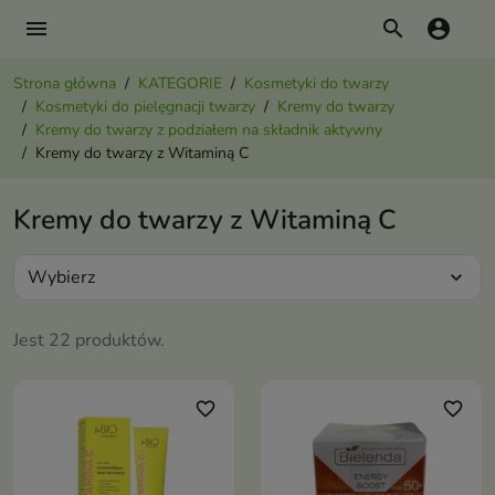
menu
search
account_circle
Strona główna
KATEGORIE
Kosmetyki do twarzy
Kosmetyki do pielęgnacji twarzy
Kremy do twarzy
Kremy do twarzy z podziałem na składnik aktywny
Kremy do twarzy z Witaminą C
Kremy do twarzy z Witaminą C
Wybierz
expand_more
Jest 22 produktów.
favorite_border
favorite_border