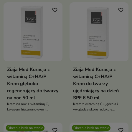
oraz objawów fotostarzenia
favorite_border
favorite_border
Ziaja Med Kuracja z
Ziaja Med Kuracja z
witaminą C+HA/P
witaminą C+HA/P
Krem głęboko
Krem do twarzy
regenerujący do twarzy
ujędrniający na dzień
na noc 50 ml
SPF 6 50 ml
Krem na noc z witaminą C,
Krem z witaminą C ujędrnia i
kwasem hialuronowym i
wygładza skórę redukuje
pantenolem regeneruje skórę,
zmarszczki rozświetla cerę
wygładza zmarszczki i
wyrównuje koloryt i zapewnia
przywraca jej jędrność i blask
ochronę SPF 6 dla skóry
Obecnie brak na stanie
Obecnie brak na stanie
favorite_border
favorite_border
dojrzałej i zmęczonej