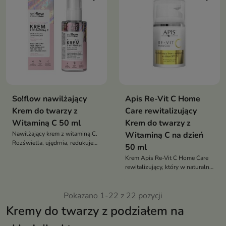
So!flow nawilżający
Apis Re-Vit C Home
Krem do twarzy z
Care rewitalizujący
Witaminą C 50 ml
Krem do twarzy z
Nawilżający krem z witaminą C.
Witaminą C na dzień
Rozświetla, ujędrnia, redukuje
50 ml
przebarwienia i nawilża. Idealny
Krem Apis Re-Vit C Home Care
dla skóry suchej, wrażliwej i
rewitalizujący, który w naturalny
pozbawionej blasku
sposób zadba o kondycję,
wygląd i zdrowie Twojej skóry
Pokazano 1-22 z 22 pozycji
Kremy do twarzy z podziałem na