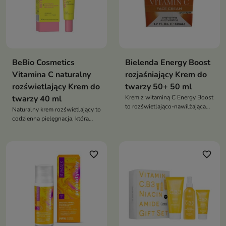
BeBio Cosmetics
Bielenda Energy Boost
Vitamina C naturalny
rozjaśniający Krem do
rozświetlający Krem do
twarzy 50+ 50 ml
twarzy 40 ml
Krem z witaminą C Energy Boost
to rozświetlająco-nawilżająca
Naturalny krem rozświetlający to
pielęgnacja, która przywraca
codzienna pielęgnacja, która
skórze energię, wyrównuje
wyrównuje koloryt, nawilża i
koloryt i nadaje jej zdrowy blask
przywraca skórze zdrowy,
promienny wygląd
favorite_border
favorite_border