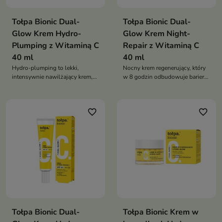
Tołpa Bionic Dual-
Tołpa Bionic Dual-
Glow Krem Hydro-
Glow Krem Night-
Plumping z Witaminą C
Repair z Witaminą C
40 ml
40 ml
Hydro-plumping to lekki,
Nocny krem regenerujący, który
intensywnie nawilżający krem,
w 8 godzin odbudowuje barierę
który w 1 minutę energetyzuje
ochronną skóry, zapewnia 72 h
skórę, zapewnia 72 h nawilżenia
nawilżenia i podwójną moc
podwójnej odnowy i
odnowy oraz rozświetlenia
favorite_border
favorite_border
rozświetlenia
dzięki witaminie C i kwasowi
maltobionowemu
Tołpa Bionic Dual-
Tołpa Bionic Krem w