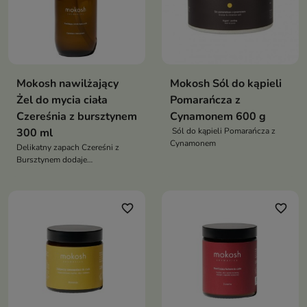
Mokosh nawilżający
Mokosh Sól do kąpieli
Żel do mycia ciała
Pomarańcza z
Czereśnia z bursztynem
Cynamonem 600 g
300 ml
Sól do kąpieli Pomarańcza z
Cynamonem
Delikatny zapach Czereśni z
Bursztynem dodaje
przyjemności każdemu
prysznicowi
favorite_border
favorite_border