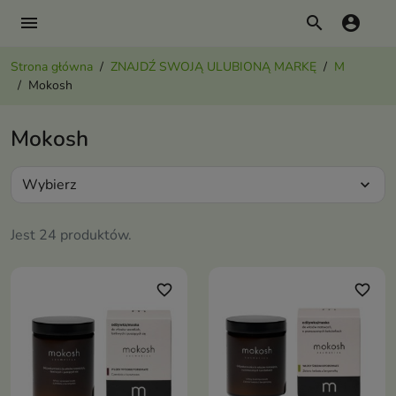
menu
search
account_circle
Strona główna
ZNAJDŹ SWOJĄ ULUBIONĄ MARKĘ
M
Mokosh
Mokosh
Wybierz
expand_more
Jest 24 produktów.
favorite_border
favorite_border