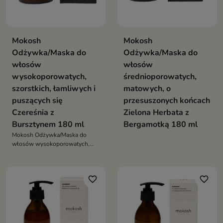
Mokosh
Mokosh
Odżywka/Maska do
Odżywka/Maska do
włosów
włosów
wysokoporowatych,
średnioporowatych,
szorstkich, łamliwych i
matowych, o
puszących się
przesuszonych końcach
Czereśnia z
Zielona Herbata z
Bursztynem 180 ml
Bergamotką 180 ml
Mokosh Odżywka/Maska do
włosów wysokoporowatych,
szorstkich, łamliwych i
puszących się Czereśnia z
Bursztynem
favorite_border
favorite_border