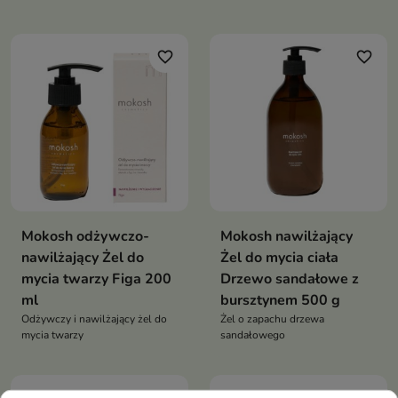
efektu opalenizny
favorite_border
favorite_border
Mokosh odżywczo-
Mokosh nawilżający
nawilżający Żel do
Żel do mycia ciała
mycia twarzy Figa 200
Drzewo sandałowe z
ml
bursztynem 500 g
Odżywczy i nawilżający żel do
Żel o zapachu drzewa
mycia twarzy
sandałowego