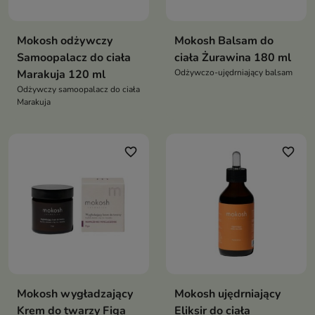
Mokosh odżywczy
Mokosh Balsam do
Samoopalacz do ciała
ciała Żurawina 180 ml
Marakuja 120 ml
Odżywczo-ujędrniający balsam
Odżywczy samoopalacz do ciała
Marakuja
favorite_border
favorite_border
Mokosh wygładzający
Mokosh ujędrniający
Krem do twarzy Figa
Eliksir do ciała