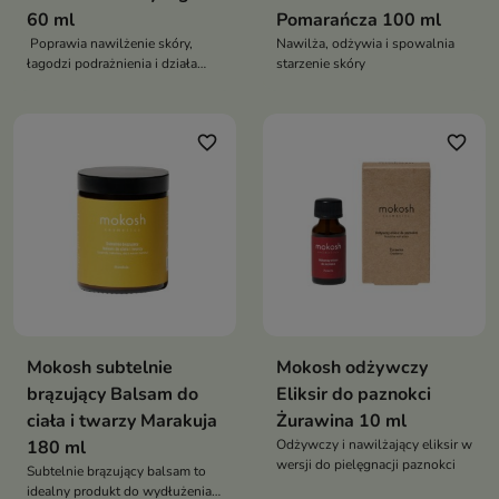
60 ml
Pomarańcza 100 ml
Poprawia nawilżenie skóry,
Nawilża, odżywia i spowalnia
łagodzi podrażnienia i działa
starzenie skóry
kojąco
favorite_border
favorite_border
Mokosh subtelnie
Mokosh odżywczy
brązujący Balsam do
Eliksir do paznokci
ciała i twarzy Marakuja
Żurawina 10 ml
180 ml
Odżywczy i nawilżający eliksir w
wersji do pielęgnacji paznokci
Subtelnie brązujący balsam to
idealny produkt do wydłużenia