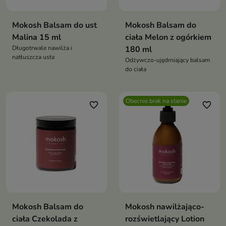
Mokosh Balsam do ust
Mokosh Balsam do
Malina 15 ml
ciała Melon z ogórkiem
Długotrwale nawilża i
180 ml
natłuszcza usta
Odżywczo-ujędrniający balsam
do ciała
Obecnie brak na stanie
favorite_border
favorite_border
Mokosh Balsam do
Mokosh nawilżająco-
ciała Czekolada z
rozświetlający Lotion