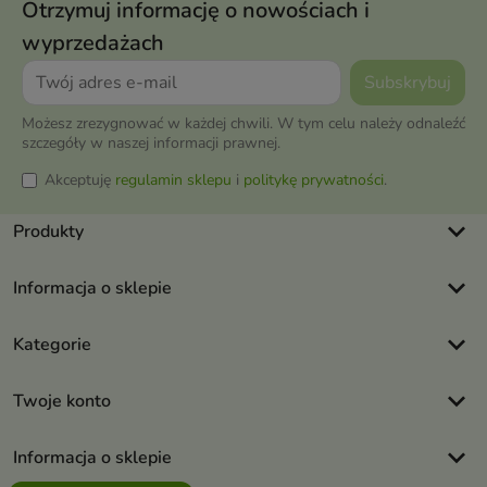
Otrzymuj informację o nowościach i
wyprzedażach
Możesz zrezygnować w każdej chwili. W tym celu należy odnaleźć
szczegóły w naszej informacji prawnej.
Akceptuję
regulamin sklepu
i
politykę prywatności
.
keyboard_arrow_down
Produkty
keyboard_arrow_down
Informacja o sklepie
keyboard_arrow_down
Kategorie
keyboard_arrow_down
Twoje konto
keyboard_arrow_down
Informacja o sklepie