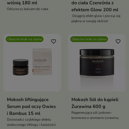
wiśnią 180 ml
do ciała Czereśnia z
Odżywczy balsam do ciała
efektem Glow 200 ml
Osiągnij efekt glow i poczuj się
piękna w swojej skórze!
Obecnie brak na stanie
Obecnie brak na stanie
favorite_border
favorite_border
Mokosh liftingujące
Mokosh Sól do kąpieli
Serum pod oczy Owies
Żurawina 600 g
i Bambus 15 ml
Regenerująca sól jodowo-
bromowa o aromacie żurawiny
Doświadcz szybkiego efektu
widocznego liftingu i świeżości