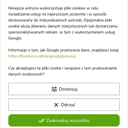
favorite_border
favorite_border
Niniejsza witryna wykorzystuje pliki cookies w celu
świadczenia usług na najwyższym poziomie i w sposób
dostosowany do indywidualnych potrzeb. Opcjonalne pliki
cookie służą zbieraniu danych statystycznych lub dostarczaniu
spersonalizowanych reklam, w tym z wykorzystaniem usług
Google.
Informacje o tym, jak Google przetwarza dane, znajdziesz tutaj:
https://business.safety.google/privacy/
.
Mokosh Masło do ciała
Mokosh Masło do ciała
Żurawina 120 ml
Pomarańcza z
Czy akceptujesz te pliki cookie i związane z tym przetwarzanie
Masło odżywia skórę i poprawia
cynamonem 120 ml
danych osobowych?
jej barierę hydrolipidową
Masło odżywia skórę i poprawia
jej barierę hydrolipidową
tune
Dostosuj
favorite_border
favorite_border
clear
Odrzuć
done_all
Zaakceptuj wszystkie