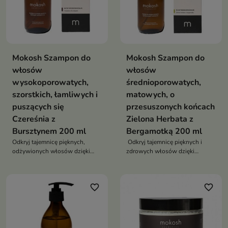
Mokosh Szampon do
Mokosh Szampon do
włosów
włosów
wysokoporowatych,
średnioporowatych,
szorstkich, łamliwych i
matowych, o
puszących się
przesuszonych końcach
Czereśnia z
Zielona Herbata z
Bursztynem 200 ml
Bergamotką 200 ml
Odkryj tajemnicę pięknych,
Odkryj tajemnicę pięknych i
odżywionych włosów dzięki
zdrowych włosów dzięki
naszemu innowacyjnemu
naszemu innowacyjnemu
szamponowi!
szamponowi stworzonemu
specjalnie dla włosów
favorite_border
favorite_border
średnioporowatych!