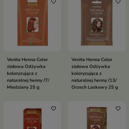
favorite_border
favorite_border
Venita Henna Color
Venita Henna Color
ziołowa Odżywka
ziołowa Odżywka
koloryzująca z
koloryzująca z
naturalnej henny /7/
naturalnej henny /13/
Miedziany 25 g
Orzech Laskowy 25 g
favorite_border
favorite_border