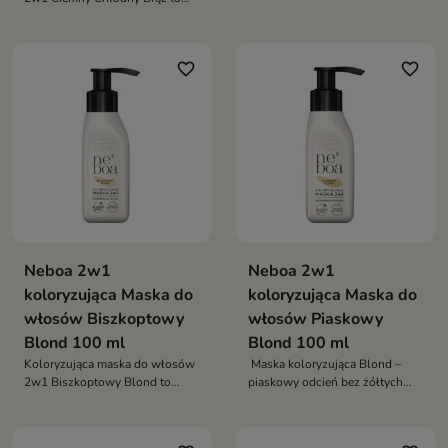
odświeża blond, wyrównuje
wegańska maska pielęgnująco-
kolor, tonuje siwe włosy i
tonująca, która nadaje włosom
regeneruje pasma nawet do 8
głęboki, chłodny brązowy
myć
favorite_border
favorite_border
odcień, neutralizuje ciepłe tony,
tonuje siwe pasma i regeneruje
włosy nawet do 8 myć
Neboa 2w1
Neboa 2w1
koloryzująca Maska do
koloryzująca Maska do
włosów Biszkoptowy
włosów Piaskowy
Blond 100 ml
Blond 100 ml
Koloryzująca maska do włosów
Maska koloryzująca Blond –
2w1 Biszkoptowy Blond to
piaskowy odcień bez żółtych
wegańska maska pielęgnująco-
tonów. Toner bez amoniaku.
tonująca, która nadaje włosom
Wegańska formuła z olejkami.
ciepły, biszkoptowy odcień
Wygładza i odświeża kolor