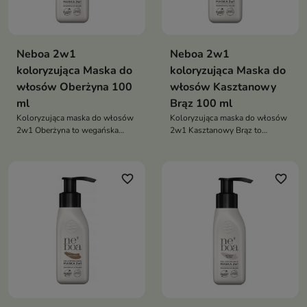
Neboa 2w1
Neboa 2w1
koloryzująca Maska do
koloryzująca Maska do
włosów Oberżyna 100
włosów Kasztanowy
ml
Brąz 100 ml
Koloryzująca maska do włosów
Koloryzująca maska do włosów
2w1 Oberżyna to wegańska
2w1 Kasztanowy Brąz to
maska pielęgnująco-tonująca,
wegańska maska pielęgnująco-
która odświeża kolor, nadaje
tonująca, która odświeża kolor,
intensywny odcień, maskuje
nadaje ciepły brązowy odcień,
favorite_border
favorite_border
siwe włosy i regeneruje pasma
maskuje siwe włosy i regeneruje
nawet do 8 myć
pasma nawet do 8 myć