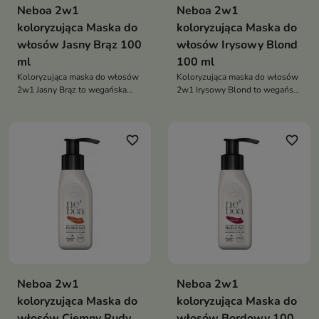
Neboa 2w1
Neboa 2w1
koloryzująca Maska do
koloryzująca Maska do
włosów Jasny Brąz 100
włosów Irysowy Blond
ml
100 ml
Koloryzująca maska do włosów
Koloryzująca maska do włosów
2w1 Jasny Brąz to wegańska
2w1 Irysowy Blond to wegańska
maska pielęgnująco-tonująca,
maska pielęgnująco-tonująca,
która odświeża jasnobrązowy
która odświeża jasne i blond
odcień, tonuje siwe włosy i
włosy, nadaje im chłodny
favorite_border
favorite_border
intensywnie regeneruje pasma
irysowy odcień, maskuje siwe
nawet do 8 myć
pasma i regeneruje włosy nawet
do 8 myć
Neboa 2w1
Neboa 2w1
koloryzująca Maska do
koloryzująca Maska do
włosów Ciemny Rudy
włosów Bordowy 100