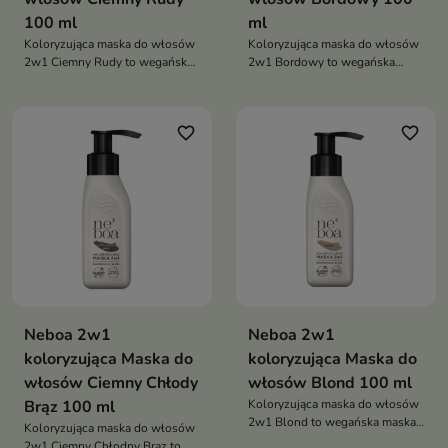
100 ml
ml
Koloryzująca maska do włosów
Koloryzująca maska do włosów
2w1 Ciemny Rudy to wegańska
2w1 Bordowy to wegańska
maska pielęgnująco-tonująca,
maska pielęgnująco-tonująca,
która nadaje włosom
która nadaje włosom głęboki
intensywny rudy odcień,
bordowy odcień, odświeża
favorite_border
favorite_border
odświeża kolor, tonuje siwe
kolor, tonuje siwe pasma i
pasma i regeneruje włosy nawet
regeneruje włosy nawet do 8
do 8 myć
myć
Neboa 2w1
Neboa 2w1
koloryzująca Maska do
koloryzująca Maska do
włosów Ciemny Chłody
włosów Blond 100 ml
Brąz 100 ml
Koloryzująca maska do włosów
2w1 Blond to wegańska maska
Koloryzująca maska do włosów
pielęgnująco-tonująca, która
2w1 Ciemny Chłodny Brąz to