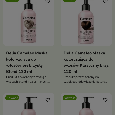
favorite_border
favorite_border
Delia Cameleo Maska
Delia Cameleo Maska
koloryzująca do
koloryzująca do
włosów Srebrzysty
włosów Klasyczny Brąz
Blond 120 ml
120 ml
Produkt stworzony z myślą o
Produkt przeznaczony do
włosach blond, rozjaśnianych
szybkiego odświeżenia koloru
oraz siwych, które wymagają
oraz nadania włosom
odświeżenia koloru i
intensywnego, naturalnego
podkreślenia chłodnych tonów.
odcienia.
Nowość
Nowość
favorite_border
favorite_border