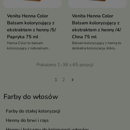
Venita Henna Color
Venita Henna Color
Balsam koloryzujący z
Balsam koloryzujący z
ekstraktem z henny /5/
ekstraktem z henny /4/
Papryka 75 ml
Chna 75 ml
Henna Color to balsam
Balsam koloryzujący z henną to
koloryzujący z naturalnym
delikatna koloryzacja, która
ekstraktem henny, który nadaje
nadaje włosom naturalny
włosom piękny, naturalny kolor,
odcień, jednocześnie je
jednocześnie intensywnie je
Pokazano 1-36 z 65 pozycji
odżywiając i poprawiając ich
pielęgnując i wzmacniając – bez
kondycję
amoniaku i utleniaczy
1
2

Farby do włosów
Farby do stałej koloryzacji
Henny do brwi i rzęs
Henny i balsamy do koloryzacji włosów