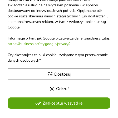
świadczenia usług na najwyższym poziomie i w sposób
dostosowany do indywidualnych potrzeb. Opcjonalne pliki
cookie służą zbieraniu danych statystycznych lub dostarczaniu
spersonalizowanych reklam, w tym z wykorzystaniem usług
Google.
Neboa 2w1
Neboa 2w1
Informacje o tym, jak Google przetwarza dane, znajdziesz tutaj:
koloryzująca Maska do
koloryzująca Maska do
https://business.safety.google/privacy/
.
włosów Satynowa
włosów Miedziany 100
Czy akceptujesz te pliki cookie i związane z tym przetwarzanie
Czerń 100 ml
ml
danych osobowych?
Neboa Satynowa Czerń pogłębia
Maska Miedziana pogłębia kolor
kolor ciemnych włosów,
rudych włosów, odżywia je i
neutralizuje ciepłe tony i
przywraca blask, tonując odcień
tune
Dostosuj
odżywia je dzięki emolientom,
i wygładzając pasma dzięki
olejom i wegańskiej formule
emolientom i olejom
favorite_border
favorite_border
clear
Odrzuć
done_all
Zaakceptuj wszystkie