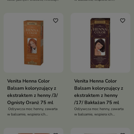
żółte tony i nadaje chłodny
kondycję, dodając im zdrowego
odcień, jednocześnie odżywiając
blasku
i wygładzając pasma
favorite_border
favorite_border
Venita Henna Color
Venita Henna Color
Balsam koloryzujący z
Balsam koloryzujący z
ekstraktem z henny /3/
ekstraktem z henny
Ognisty Oranż 75 ml
/17/ Bakłażan 75 ml
Odżywcza moc henny, zawarta
Odżywcza moc henny, zawarta
w balsamie, wspiera ich
w balsamie, wspiera ich
kondycję, dodając im zdrowego
kondycję, dodając im zdrowego
blasku
blasku