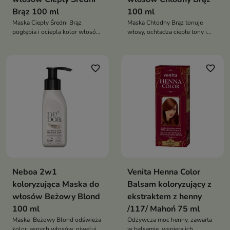
Brąz 100 ml
100 ml
Maska Ciepły Średni Brąz
Maska Chłodny Brąz tonuje
pogłębia i ociepla kolor włosów,
włosy, ochładza ciepłe tony i
nadając im blask i miękkość
odżywia pasma, pozostawiając
dzięki wegańskiej formule z
je miękkie, gładkie i pełne blasku
olejami i emolientami
dzięki wegańskiej formule
favorite_border
favorite_border
Neboa 2w1
Venita Henna Color
koloryzująca Maska do
Balsam koloryzujący z
włosów Beżowy Blond
ekstraktem z henny
100 ml
/117/ Mahoń 75 ml
Maska Beżowy Blond odświeża
Odżywcza moc henny, zawarta
kolor jasnych włosów, niweluje
w balsamie, wspiera ich