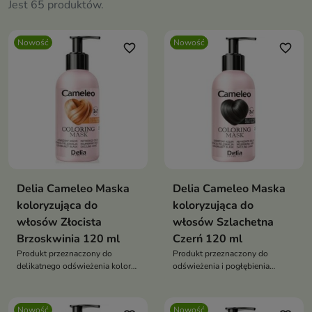
Jest 65 produktów.
Nowość
Nowość
favorite_border
favorite_border
Delia Cameleo Maska
Delia Cameleo Maska
koloryzująca do
koloryzująca do
włosów Złocista
włosów Szlachetna
Brzoskwinia 120 ml
Czerń 120 ml
Produkt przeznaczony do
Produkt przeznaczony do
delikatnego odświeżenia koloru
odświeżenia i pogłębienia
oraz nadania włosom ciepłego,
ciemnego koloru włosów.
pełnego blasku refleksu.
Nowość
Nowość