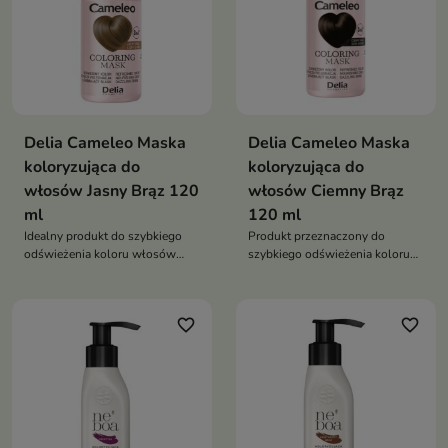
Delia Cameleo Maska
Delia Cameleo Maska
koloryzująca do
koloryzująca do
włosów Jasny Brąz 120
włosów Ciemny Brąz
ml
120 ml
Idealny produkt do szybkiego
Produkt przeznaczony do
odświeżenia koloru włosów
szybkiego odświeżenia koloru
oraz nadania im pięknego,
włosów oraz nadania im
naturalnego blasku.
głębokiego, intensywnego
odcienia.
favorite_border
favorite_border