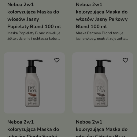
Neboa 2w1
Neboa 2w1
koloryzująca Maska do
koloryzująca Maska do
włosów Jasny
włosów Jasny Perłowy
Popielaty Blond 100 ml
Blond 100 ml
Maska Popielaty Blond niweluje
Maska Perłowy Blond tonuje
żółte odcienie i ochładza kolor
jasne włosy, neutralizuje żółte
jasnych włosów, odżywiając je i
odcienie i nadaje chłodny
wygładzając dzięki olejom i
połysk, jednocześnie odżywiając
wegańskiej formule
je i wygładzając
favorite_border
favorite_border
Neboa 2w1
Neboa 2w1
koloryzująca Maska do
koloryzująca Maska do
włosów Ciepły Średni
włosów Chłodny Brąz