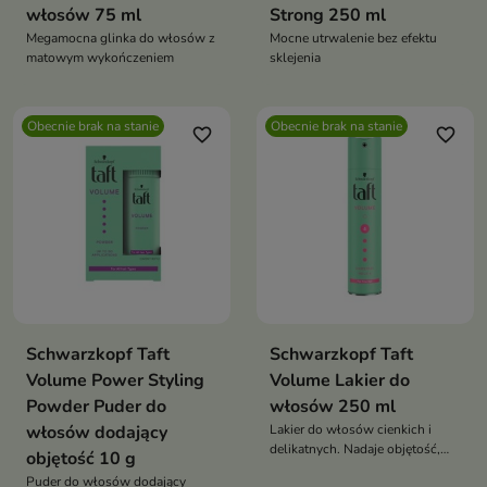
włosów 75 ml
Strong 250 ml
Megamocna glinka do włosów z
Mocne utrwalenie bez efektu
matowym wykończeniem
sklejenia
Obecnie brak na stanie
Obecnie brak na stanie
favorite_border
favorite_border
Schwarzkopf Taft
Schwarzkopf Taft
Volume Power Styling
Volume Lakier do
Powder Puder do
włosów 250 ml
włosów dodający
Lakier do włosów cienkich i
delikatnych. Nadaje objętość,
objętość 10 g
zapewnia mocne utrwalenie 4/5,
Puder do włosów dodający