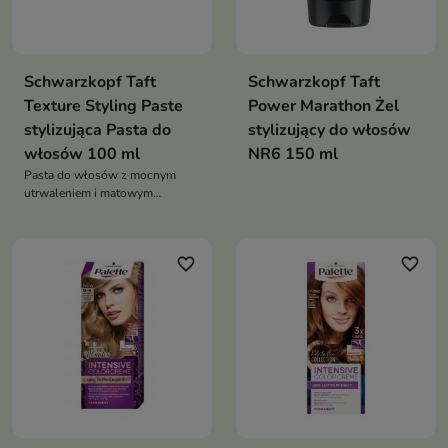
Schwarzkopf Taft
Schwarzkopf Taft
Texture Styling Paste
Power Marathon Żel
stylizująca Pasta do
stylizujący do włosów
włosów 100 ml
NR6 150 ml
Pasta do włosów z mocnym
utrwaleniem i matowym
wykończeniem. Nadaje
strukturę, nie obciąża, wegańska
formuła z pantenolem
favorite_border
favorite_border