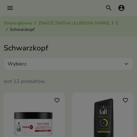
menu
search
account_circle
Strona główna
ZNAJDŹ SWOJĄ ULUBIONĄ MARKĘ
S
Schwarzkopf
Schwarzkopf
Wybierz
expand_more
Jest 12 produktów.
favorite_border
favorite_border