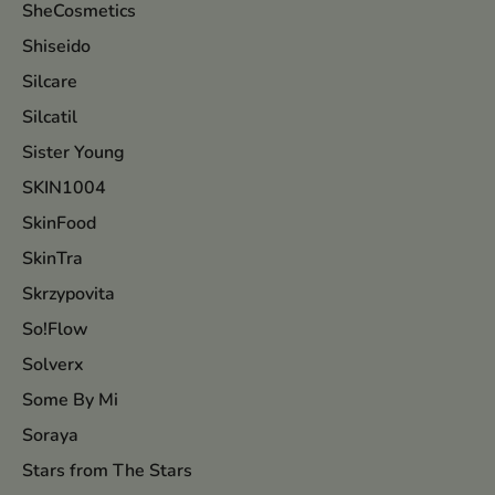
SheCosmetics
Shiseido
Silcare
Silcatil
Sister Young
SKIN1004
SkinFood
SkinTra
Skrzypovita
So!Flow
Solverx
Some By Mi
Soraya
Stars from The Stars