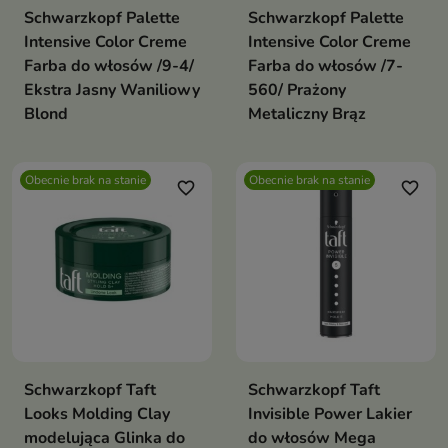
Schwarzkopf Palette
Schwarzkopf Palette
Intensive Color Creme
Intensive Color Creme
Farba do włosów /9-4/
Farba do włosów /7-
Ekstra Jasny Waniliowy
560/ Prażony
Blond
Metaliczny Brąz
Obecnie brak na stanie
Obecnie brak na stanie
favorite_border
favorite_border
Schwarzkopf Taft
Schwarzkopf Taft
Looks Molding Clay
Invisible Power Lakier
modelująca Glinka do
do włosów Mega