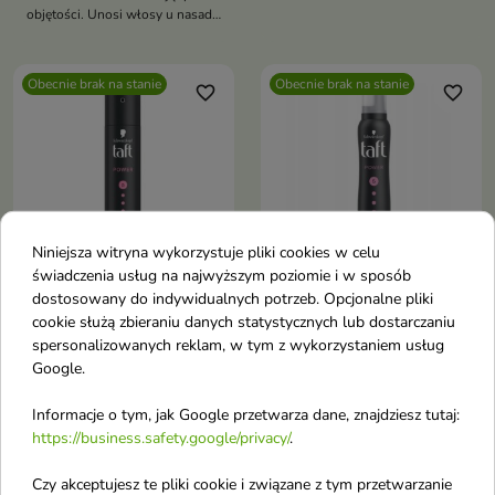
chroni przed wilgocią i nie skleja
objętości. Unosi włosy u nasady,
włosów
nie skleja i nie obciąża
Obecnie brak na stanie
Obecnie brak na stanie
favorite_border
favorite_border
Niniejsza witryna wykorzystuje pliki cookies w celu
świadczenia usług na najwyższym poziomie i w sposób
dostosowany do indywidualnych potrzeb. Opcjonalne pliki
Schwarzkopf Taft
Schwarzkopf Taft
cookie służą zbieraniu danych statystycznych lub dostarczaniu
Power Lakier do
Power Cashmere
spersonalizowanych reklam, w tym z wykorzystaniem usług
włosów Mega Strong
Mousse Pianka do
Google.
250 ml
włosów Mega Strong
Informacje o tym, jak Google przetwarza dane, znajdziesz tutaj:
Lakier do włosów z mega
200 ml
https://business.safety.google/privacy/
.
mocnym utrwaleniem do 72 h.
Pianka do włosów o mocy 5/5,
Nadaje objętość, chroni przed
która dodaje objętości, chroni
UV i wilgocią, nie skleja ani nie
Czy akceptujesz te pliki cookie i związane z tym przetwarzanie
przed uszkodzeniami i wilgocią,