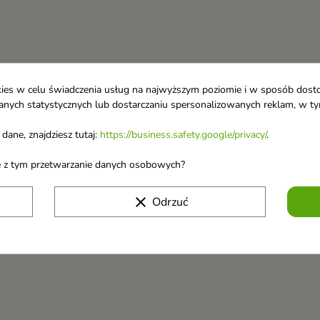
ookies w celu świadczenia usług na najwyższym poziomie i w sposób dos
u danych statystycznych lub dostarczaniu spersonalizowanych reklam, w 
dane, znajdziesz tutaj:
https://business.safety.google/privacy/
.
ane z tym przetwarzanie danych osobowych?
clear
Odrzuć