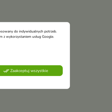
tosowany do indywidualnych potrzeb.
tym z wykorzystaniem usług Google.
done_all
Zaakceptuj wszystkie