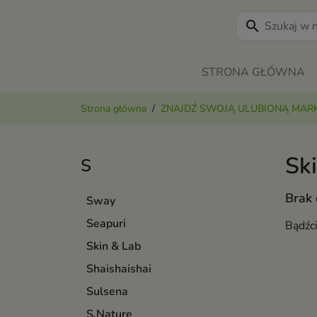
search
STRONA GŁÓWNA
Strona główna
ZNAJDŹ SWOJĄ ULUBIONĄ MAR
Sk
S
Brak
Sway
Seapuri
Bądźc
Skin & Lab
Shaishaishai
Sulsena
S.Nature