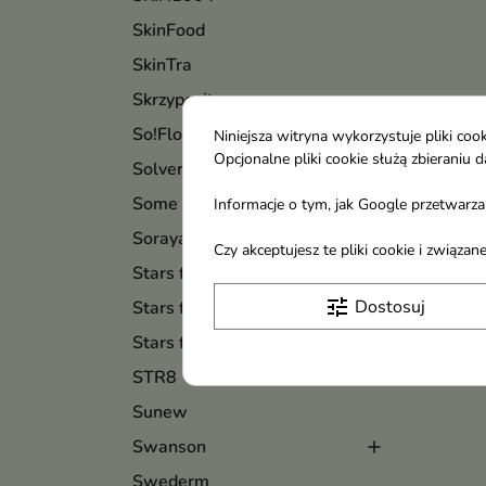
SkinFood
SkinTra
Skrzypovita
So!Flow
Niniejsza witryna wykorzystuje pliki c
Opcjonalne pliki cookie służą zbierani
Solverx
Some By Mi
Informacje o tym, jak Google przetwarza 
Soraya
Czy akceptujesz te pliki cookie i związ
Stars from The Stars
tune
Dostosuj
Stars from The Stars Makijaż
Stars from The Stars Nails
STR8
Sunew
Swanson
Swederm