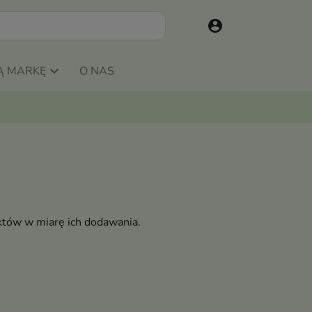
account_circle
Ą MARKĘ
O NAS
któw w miarę ich dodawania.