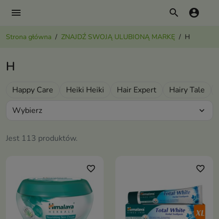
menu
search
account_circle
Strona główna
ZNAJDŹ SWOJĄ ULUBIONĄ MARKĘ
H
H
Happy Care
Heiki Heiki
Hair Expert
Hairy Tale
Wybierz
expand_more
Jest 113 produktów.
favorite_border
favorite_border