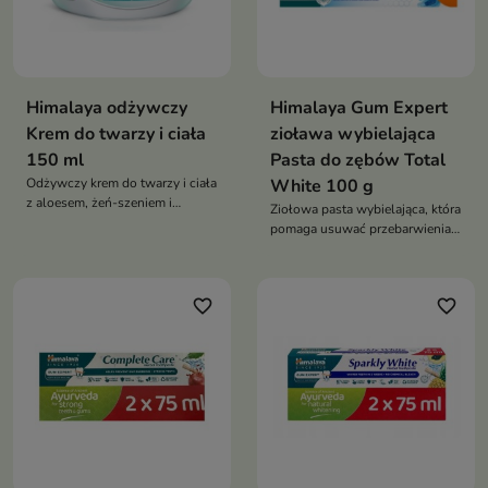
Himalaya odżywczy
Himalaya Gum Expert
Krem do twarzy i ciała
zioława wybielająca
150 ml
Pasta do zębów Total
Odżywczy krem do twarzy i ciała
White 100 g
z aloesem, żeń-szeniem i
Ziołowa pasta wybielająca, która
indyjskim drzewem kino, który
pomaga usuwać przebarwienia,
pomaga nawilżać, wygładzać
wspiera zdrowie dziąseł oraz
oraz przywracać skórze
zapewnia świeży oddech i
miękkość i elastyczność
widocznie bielsze zęby już po 2
favorite_border
favorite_border
tygodniach