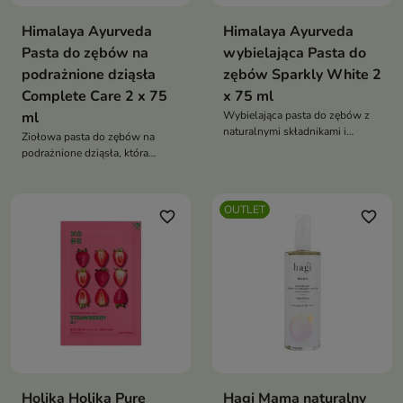
Himalaya Ayurveda
Himalaya Ayurveda
Pasta do zębów na
wybielająca Pasta do
podrażnione dziąsła
zębów Sparkly White 2
Complete Care 2 x 75
x 75 ml
ml
Wybielająca pasta do zębów z
naturalnymi składnikami i
Ziołowa pasta do zębów na
enzymami roślinnymi, która
podrażnione dziąsła, która
pomaga usuwać przebarwienia,
pomaga ograniczać krwawienie
wspiera ochronę dziąseł oraz
dziąseł, wspiera ochronę przed
zapewnia świeży oddech na
próchnicą oraz zapewnia
OUTLET
długi czas
favorite_border
favorite_border
długotrwałą świeżość oddechu
Holika Holika Pure
Hagi Mama naturalny