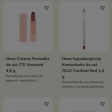
favorite_border
favorite_border
Hean Creamy Pomadka
Hean hypoalergiczna
do ust /72/ Amarant
Konturówka do ust
4,5 g
/512/ Cardinal Red 1,2
Pomadka do ust to klucz do
g
pięknych, wyrazistych i
Konturówka do ust z kremową
kuszących ust o satynowym
formułą, o wysokiej pigmentacji
wykończeniu
favorite_border
favorite_border