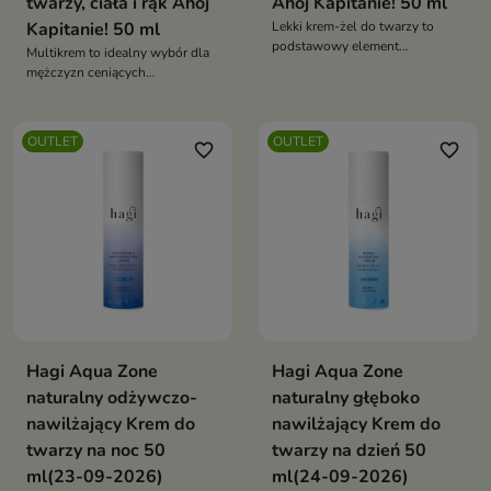
twarzy, ciała i rąk Ahoj
Ahoj Kapitanie! 50 ml
Kapitanie! 50 ml
Lekki krem-żel do twarzy to
podstawowy element
Multikrem to idealny wybór dla
codziennej męskiej pielęgnacji
mężczyzn ceniących
funkcjonalność i prostotę w
codziennej pielęgnacji
OUTLET
OUTLET
favorite_border
favorite_border
Hagi Aqua Zone
Hagi Aqua Zone
naturalny odżywczo-
naturalny głęboko
nawilżający Krem do
nawilżający Krem do
twarzy na noc 50
twarzy na dzień 50
ml(23-09-2026)
ml(24-09-2026)