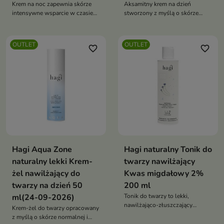
Krem na noc zapewnia skórze
Aksamitny krem na dzień
intensywne wsparcie w czasie
stworzony z myślą o skórze
nocnej regeneracji
suchej i odwodnionej
OUTLET
OUTLET
favorite_border
favorite_border
Hagi Aqua Zone
Hagi naturalny Tonik do
naturalny lekki Krem-
twarzy nawilżający
żel nawilżający do
Kwas migdałowy 2%
twarzy na dzień 50
200 ml
ml(24-09-2026)
Tonik do twarzy to lekki,
nawilżająco-złuszczający
Krem-żel do twarzy opracowany
kosmetyk, który kończy proces
z myślą o skórze normalnej i
oczyszczania i przygotowuje