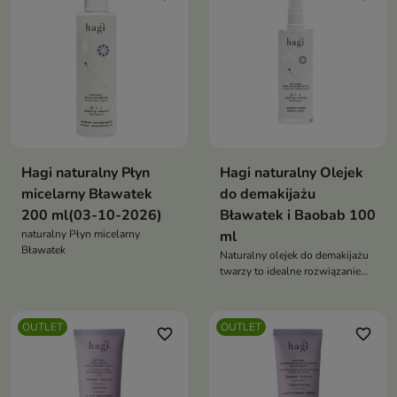
Hagi naturalny Płyn
Hagi naturalny Olejek
micelarny Bławatek
do demakijażu
200 ml(03-10-2026)
Bławatek i Baobab 100
naturalny Płyn micelarny
ml
Bławatek
Naturalny olejek do demakijażu
twarzy to idealne rozwiązanie
dla osób poszukujących
skutecznego
OUTLET
OUTLET
favorite_border
favorite_border