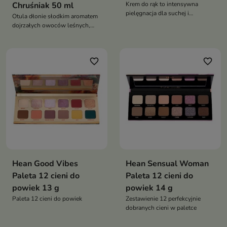
Chruśniak 50 ml
Krem do rąk to intensywna
pielęgnacja dla suchej i
Otula dłonie słodkim aromatem
wrażliwej skóry dłoni
dojrzałych owoców leśnych,
który umila aplikację i utrzymuje
się na skórze przez długi czas
favorite_border
favorite_border
Hean Good Vibes
Hean Sensual Woman
Paleta 12 cieni do
Paleta 12 cieni do
powiek 13 g
powiek 14 g
Paleta 12 cieni do powiek
Zestawienie 12 perfekcyjnie
dobranych cieni w paletce