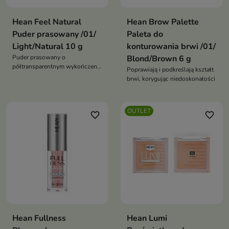
Hean Feel Natural
Hean Brow Palette
Puder prasowany /01/
Paleta do
Light/Natural 10 g
konturowania brwi /01/
Puder prasowany o
Blond/Brown 6 g
półtransparentnym wykończeniu
Poprawiają i podkreślają kształt
to idealny produkt do utrwalenia
brwi, korygując niedoskonałości
makijażu i zapewnienia
matowego efektu
OUTLET
favorite_border
favorite_border
Hean Fullness
Hean Lumi