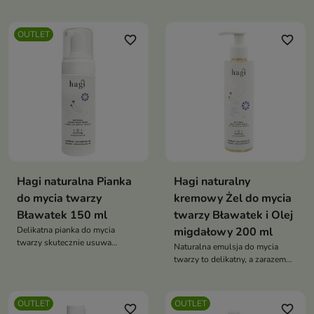
mieszanej
skórę na kolejne etapy
pielęgnacji
OUTLET
favorite_border
favorite_border
Hagi naturalna Pianka
Hagi naturalny
do mycia twarzy
kremowy Żel do mycia
Bławatek 150 ml
twarzy Bławatek i Olej
Delikatna pianka do mycia
migdałowy 200 ml
twarzy skutecznie usuwa
Naturalna emulsja do mycia
pozostałości makijażu, nadmiar
twarzy to delikatny, a zarazem
sebum oraz zanieczyszczenia,
skuteczny kosmetyk
które gromadzą się na skórze w
oczyszczający
ciągu dnia i nocy
OUTLET
OUTLET
favorite_border
favorite_border