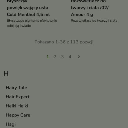
Błyszczyk
Rozświetlacz do
powiększający usta
twarzy i ciała /02/
Cold Menthol 4,5 ml
Amour 4 g
Błyszczące pigmenty efektownie
Rozświetlacz do twarzy i ciała
odbijają światło
Pokazano 1-36 z 113 pozycji
1
2
3
4

H
Hairy Tale
Hair Expert
Heiki Heiki
Happy Care
Hagi