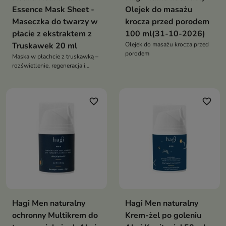
Essence Mask Sheet -
Olejek do masażu
Maseczka do twarzy w
krocza przed porodem
płacie z ekstraktem z
100 ml(31-10-2026)
Truskawek 20 ml
Olejek do masażu krocza przed
porodem
Maska w płachcie z truskawką –
rozświetlenie, regeneracja i
nawilżenie w jednej aplikacji
favorite_border
favorite_border
Hagi Men naturalny
Hagi Men naturalny
ochronny Multikrem do
Krem-żel po goleniu