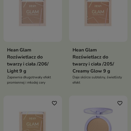
Hean Glam
Hean Glam
Rozświetlacz do
Rozświetlacz do
twarzy i ciała /206/
twarzy i ciała /205/
Light 9 g
Creamy Glow 9 g
Zapewnia długotrwały efekt
Daje skórze subtelny, świetlisty
promiennej i młodej cery
efekt
favorite_border
favorite_border