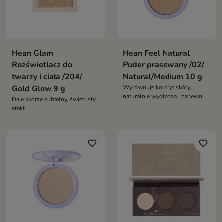
Hean Glam
Hean Feel Natural
Rozświetlacz do
Puder prasowany /02/
twarzy i ciała /204/
Natural/Medium 10 g
Gold Glow 9 g
Wyrównuje koloryt skóry,
naturalnie wygładza i zapewnia
Daje skórze subtelny, świetlisty
efekt jednolitej cery
efekt
favorite_border
favorite_border