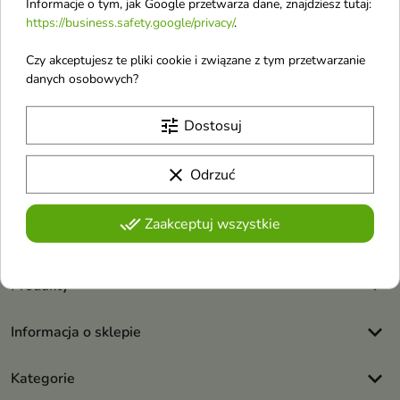
Informacje o tym, jak Google przetwarza dane, znajdziesz tutaj:
https://business.safety.google/privacy/
.
Czy akceptujesz te pliki cookie i związane z tym przetwarzanie
danych osobowych?
Otrzymuj informację o nowościach i
tune
Dostosuj
wyprzedażach
clear
Odrzuć
Możesz zrezygnować w każdej chwili. W tym celu należy odnaleźć
szczegóły w naszej informacji prawnej.
done_all
Zaakceptuj wszystkie
Akceptuję
regulamin sklepu
i
politykę prywatności
.
keyboard_arrow_down
Produkty
keyboard_arrow_down
Informacja o sklepie
keyboard_arrow_down
Kategorie