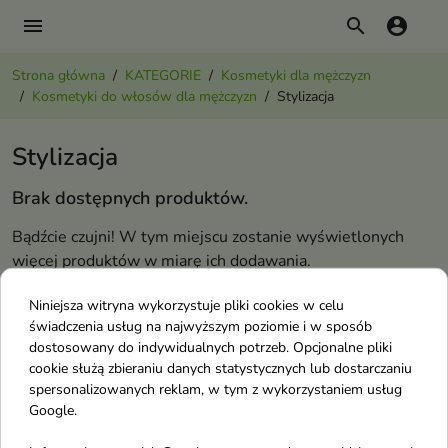
menu
search
account_circle
Strona główna
KATEGORIE
Kosmetyki dla mężczyzn
Kosmetyki do włosów dla mężczyzn
Stylizacja
Stylizacja
Brak dostępnych produktów.
Bądźcie czujni! W tym miejscu zostanie wyświetlonych
więcej produktów w miarę ich dodawania.
Kosmetyki do włosów dla mężczyzn
Niniejsza witryna wykorzystuje pliki cookies w celu
świadczenia usług na najwyższym poziomie i w sposób
dostosowany do indywidualnych potrzeb. Opcjonalne pliki
Produkty do koloryzacji włosów dla mężczyzn
cookie służą zbieraniu danych statystycznych lub dostarczaniu
Stylizacja
spersonalizowanych reklam, w tym z wykorzystaniem usług
Google.
Szampony do włosów dla mężczyzn