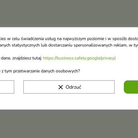
ookies w celu świadczenia usług na najwyższym poziomie i w sposób dos
u danych statystycznych lub dostarczaniu spersonalizowanych reklam, w 
dane, znajdziesz tutaj:
https://business.safety.google/privacy/
.
ane z tym przetwarzanie danych osobowych?
clear
Odrzuć