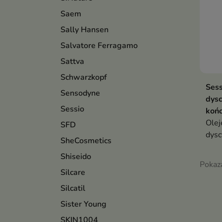
Saem
Sally Hansen
Salvatore Ferragamo
Sattva
Schwarzkopf
Sess
Sensodyne
dysc
Sessio
koń
Olej
SFD
dysc
SheCosmetics
Shiseido
Pokaza
Silcare
Silcatil
Sister Young
SKIN1004