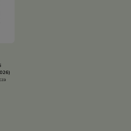
i
2026)
cza