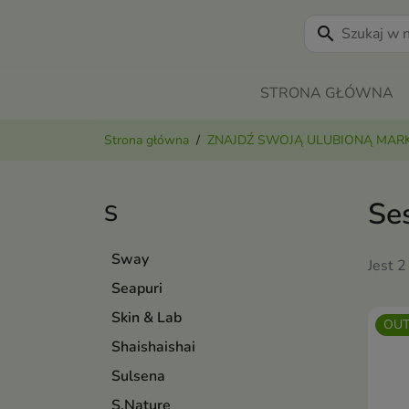
search
STRONA GŁÓWNA
Strona główna
ZNAJDŹ SWOJĄ ULUBIONĄ MAR
Se
S
Sway
Jest 2
Seapuri
Skin & Lab
OUT
Shaishaishai
Sulsena
S.Nature