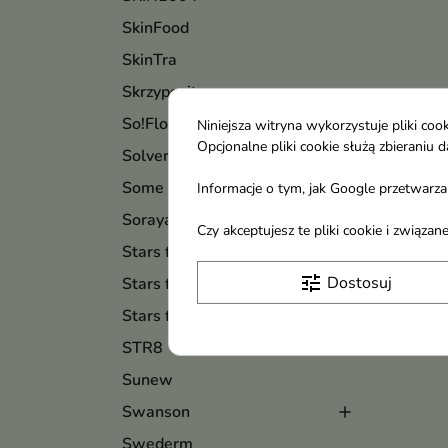
SkinFood
SkinTra
Skrzypovita
So!Flow
Niniejsza witryna wykorzystuje pliki c
Opcjonalne pliki cookie służą zbierani
Solverx
Some By Mi
Informacje o tym, jak Google przetwarza 
Soraya
Czy akceptujesz te pliki cookie i związ
Stars from The Stars
tune
Dostosuj
Stars from The Stars Makijaż
Stars from The Stars Nails
STR8
Sunew
Swanson
Swederm