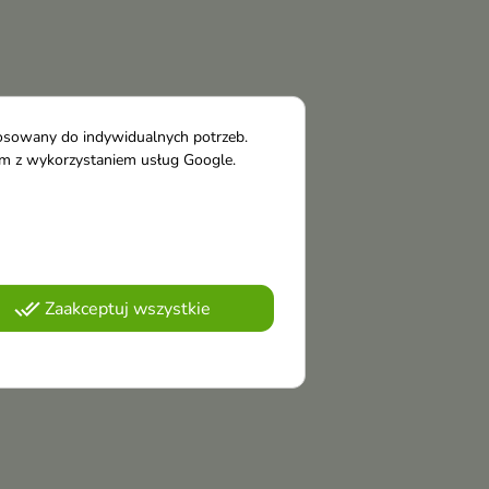
tosowany do indywidualnych potrzeb.
tym z wykorzystaniem usług Google.
done_all
Zaakceptuj wszystkie