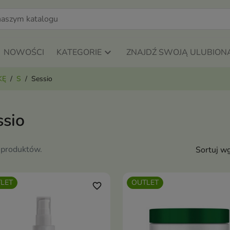
NOWOŚCI
KATEGORIE
ZNAJDŹ SWOJĄ ULUBION
KĘ
S
Sessio
ssio
 produktów.
Sortuj wg
LET
OUTLET
favorite_border