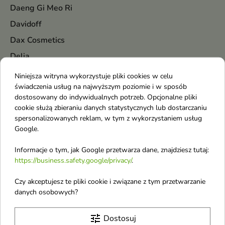
Daeng Gi Meo Ri
Davidoff
Dax Cosmetics
Delia
Dermena
Niniejsza witryna wykorzystuje pliki cookies w celu
świadczenia usług na najwyższym poziomie i w sposób
Dermika
dostosowany do indywidualnych potrzeb. Opcjonalne pliki
Diesel
cookie służą zbieraniu danych statystycznych lub dostarczaniu
spersonalizowanych reklam, w tym z wykorzystaniem usług
Dior
Google.
DKNY
Informacje o tym, jak Google przetwarza dane, znajdziesz tutaj:
Dolce & Gabbana
https://business.safety.google/privacy/
.
Donegal
Czy akceptujesz te pliki cookie i związane z tym przetwarzanie
Dr. Althea
danych osobowych?
Dr. Hauschka
Dr. Santé
tune
Dostosuj