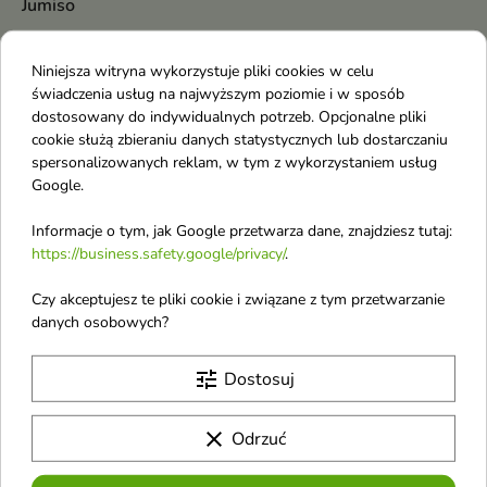
Jumiso
Jaguar
Niniejsza witryna wykorzystuje pliki cookies w celu
Jean Paul Gaultier
świadczenia usług na najwyższym poziomie i w sposób
Jimmy Choo
dostosowany do indywidualnych potrzeb. Opcjonalne pliki
cookie służą zbieraniu danych statystycznych lub dostarczaniu
Jo Malone
spersonalizowanych reklam, w tym z wykorzystaniem usług
Joanna
Google.
Joanna Profesjonalna
Informacje o tym, jak Google przetwarza dane, znajdziesz tutaj:
John Varvatos
https://business.safety.google/privacy/
.
Johnson's
Czy akceptujesz te pliki cookie i związane z tym przetwarzanie
Joko
danych osobowych?
Joop!
tune
Dostosuj
Jordan
Juicy Couture
clear
Odrzuć