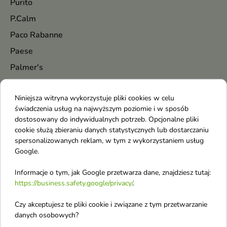
Purito
P.Calm
Paco Rabanne
Paese
Palmer's
Paloma
Niniejsza witryna wykorzystuje pliki cookies w celu
Palu
świadczenia usług na najwyższym poziomie i w sposób
Pani Walewska
dostosowany do indywidualnych potrzeb. Opcjonalne pliki
cookie służą zbieraniu danych statystycznych lub dostarczaniu
Parfums De Marly
spersonalizowanych reklam, w tym z wykorzystaniem usług
Paris Corner
Google.
Parodontax
Informacje o tym, jak Google przetwarza dane, znajdziesz tutaj:
Pastel
https://business.safety.google/privacy/
.
Petitfee
Czy akceptujesz te pliki cookie i związane z tym przetwarzanie
Pharmaceris
danych osobowych?