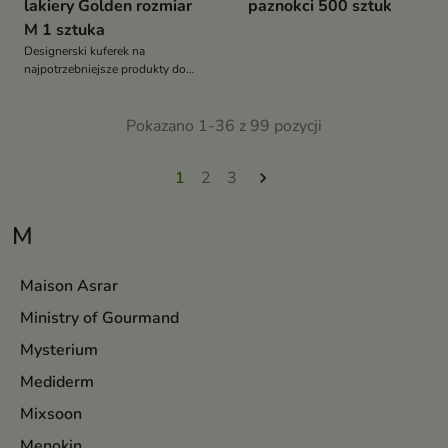
lakiery Golden rozmiar
paznokci 500 sztuk
M 1 sztuka
Designerski kuferek na
najpotrzebniejsze produkty do
pracy stylistek i wizażystek
Pokazano 1-36 z 99 pozycji
1
2
3

M
Maison Asrar
Ministry of Gourmand
Mysterium
Mediderm
Mixsoon
Menokin