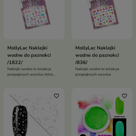
MollyLac Naklejki
MollyLac Naklejki
wodne do paznokci
wodne do paznokci
/1822/
/836/
Naklejki wodne to kolekcja
Naklejki wodne to kolekcja
przepięknych wzorów, które
przepięknych wzorów
pozwalają szybko i łatwo
stworzyć niezwykłe zdobienia
paznokci
favorite_border
favorite_border