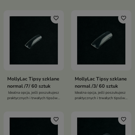
rozwiązanie
favorite_border
favorite_border
MollyLac Tipsy szklane
MollyLac Tipsy szklane
normal /7/ 60 sztuk
normal /3/ 60 sztuk
Idealna opcja, jeśli poszukujesz
Idealna opcja, jeśli poszukujesz
praktycznych i trwałych tipsów
praktycznych i trwałych tipsów
do swoich projektów
do swoich projektów
paznokciowych
paznokciowych
favorite_border
favorite_border