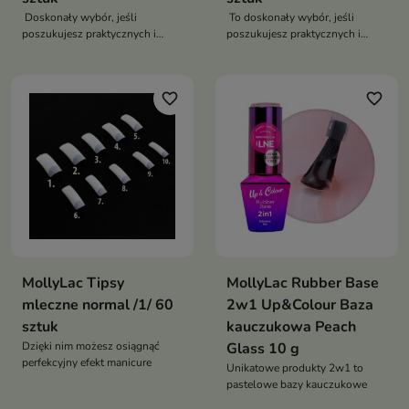
Doskonały wybór, jeśli
To doskonały wybór, jeśli
poszukujesz praktycznych i
poszukujesz praktycznych i
trwałych tipsów do swoich
trwałych tipsów do swoich
projektów paznokciowych
projektów paznokciowych
favorite_border
favorite_border
MollyLac Tipsy
MollyLac Rubber Base
mleczne normal /1/ 60
2w1 Up&Colour Baza
sztuk
kauczukowa Peach
Dzięki nim możesz osiągnąć
Glass 10 g
perfekcyjny efekt manicure
Unikatowe produkty 2w1 to
pastelowe bazy kauczukowe