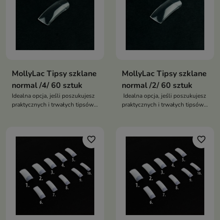
MollyLac Tipsy szklane
MollyLac Tipsy szklane
normal /4/ 60 sztuk
normal /2/ 60 sztuk
Idealna opcja, jeśli poszukujesz
Idealna opcja, jeśli poszukujesz
praktycznych i trwałych tipsów
praktycznych i trwałych tipsów
do swoich projektów
do swoich projektów
paznokciowych
paznokciowych
favorite_border
favorite_border