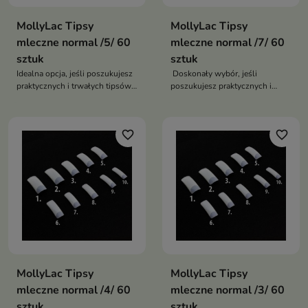
MollyLac Tipsy
MollyLac Tipsy
mleczne normal /5/ 60
mleczne normal /7/ 60
sztuk
sztuk
Idealna opcja, jeśli poszukujesz
Doskonały wybór, jeśli
praktycznych i trwałych tipsów
poszukujesz praktycznych i
do swoich projektów
trwałych tipsów do swoich
paznokciowych
projektów paznokciowych
favorite_border
favorite_border
MollyLac Tipsy
MollyLac Tipsy
mleczne normal /4/ 60
mleczne normal /3/ 60
sztuk
sztuk