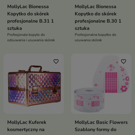
MollyLac Bionessa
MollyLac Bionessa
Kopytko do skórek
Kopytko do skórek
profesjonalne B.31 1
profesjonalne B.30 1
sztuka
sztuka
Profesjonale kopyto do
Profesjonalne kopytko do
odsuwania i usuwania skórek
usuwania skórek
favorite_border
favorite_border
MollyLac Kuferek
MollyLac Basic Flowers
kosmertyczny na
Szablony formy do