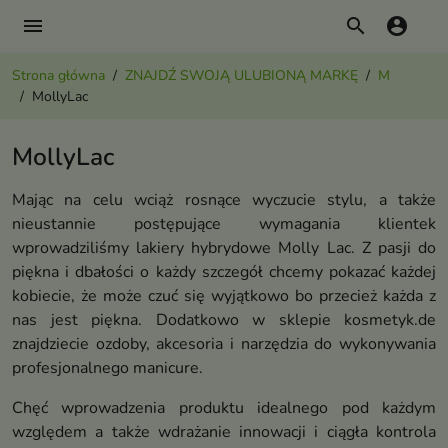
menu
search
account_circle
Strona główna
ZNAJDŹ SWOJĄ ULUBIONĄ MARKĘ
M
MollyLac
MollyLac
Mając na celu wciąż rosnące wyczucie stylu, a także
nieustannie postępujące wymagania klientek
wprowadziliśmy lakiery hybrydowe Molly Lac. Z pasji do
piękna i dbałości o każdy szczegół chcemy pokazać każdej
kobiecie, że może czuć się wyjątkowo bo przecież każda z
nas jest piękna. Dodatkowo w sklepie kosmetyk.de
znajdziecie ozdoby, akcesoria i narzędzia do wykonywania
profesjonalnego manicure.
Chęć wprowadzenia produktu idealnego pod każdym
względem a także wdrażanie innowacji i ciągła kontrola