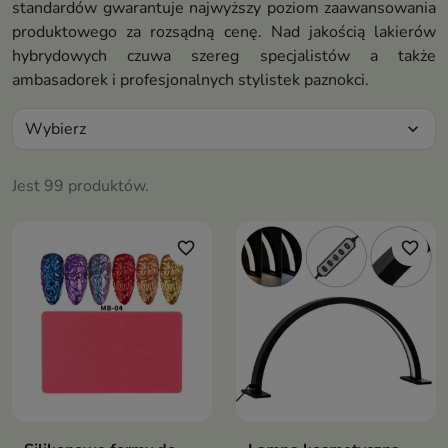
standardów gwarantuje najwyższy poziom zaawansowania
produktowego za rozsądną cenę. Nad jakością lakierów
hybrydowych czuwa szereg specjalistów a także
ambasadorek i profesjonalnych stylistek paznokci.
Wybierz
expand_more
Jest 99 produktów.
favorite_border
favorite_border