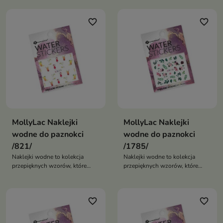
favorite_border
favorite_border
MollyLac Naklejki
MollyLac Naklejki
wodne do paznokci
wodne do paznokci
/821/
/1785/
Naklejki wodne to kolekcja
Naklejki wodne to kolekcja
przepięknych wzorów, które
przepięknych wzorów, które
pozwalają szybko i łatwo
pozwalają szybko i łatwo
stworzyć niezwykłe zdobienia
stworzyć niezwykłe zdobienia
paznokci
paznokci
favorite_border
favorite_border