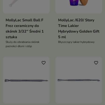
MollyLac Small Ball F
MollyLac /620/ Story
Frez ceramiczny do
Time Lakier
skórek 3/32'' Średni 1
Hybrydowy Golden Gift
sztuka
5 ml
Służy do obrabiania skórek
Błyszczący lakier hybrydowy
paznokci dłoni i stóp
favorite_border
favorite_border