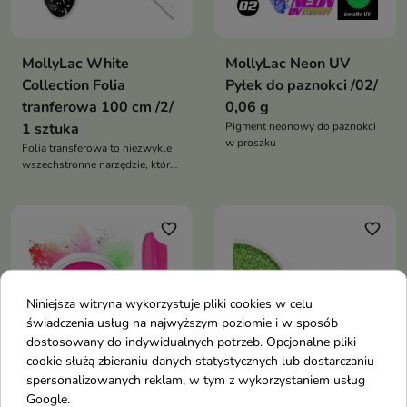
MollyLac White
MollyLac Neon UV
Collection Folia
Pyłek do paznokci /02/
tranferowa 100 cm /2/
0,06 g
1 sztuka
Pigment neonowy do paznokci
w proszku
Folia transferowa to niezwykle
wszechstronne narzędzie, które
pozwala na tworzenie
imponujących zdobień na
paznokciach
favorite_border
favorite_border
Niniejsza witryna wykorzystuje pliki cookies w celu
świadczenia usług na najwyższym poziomie i w sposób
dostosowany do indywidualnych potrzeb. Opcjonalne pliki
cookie służą zbieraniu danych statystycznych lub dostarczaniu
spersonalizowanych reklam, w tym z wykorzystaniem usług
Google.