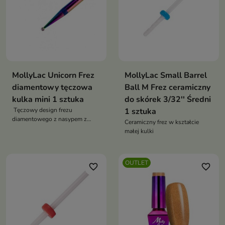
MollyLac Unicorn Frez
MollyLac Small Barrel
diamentowy tęczowa
Ball M Frez ceramiczny
kulka mini 1 sztuka
do skórek 3/32'' Średni
Tęczowy design frezu
1 sztuka
diamentowego z nasypem z
Ceramiczny frez w kształcie
kruszywa diamentowo -
małej kulki
szafirowego
OUTLET
favorite_border
favorite_border