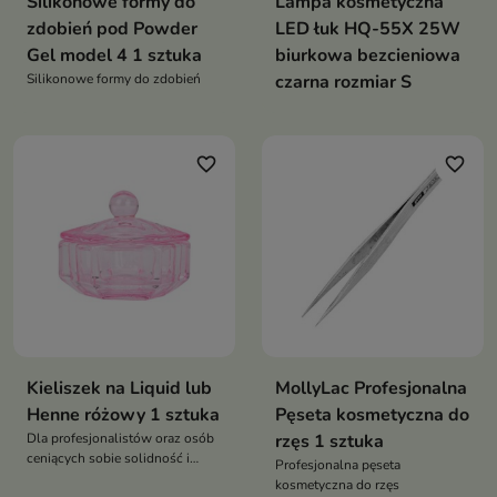
Silikonowe formy do
Lampa kosmetyczna
zdobień pod Powder
LED łuk HQ-55X 25W
Gel model 4 1 sztuka
biurkowa bezcieniowa
Silikonowe formy do zdobień
czarna rozmiar S
favorite_border
favorite_border
Kieliszek na Liquid lub
MollyLac Profesjonalna
Henne różowy 1 sztuka
Pęseta kosmetyczna do
Dla profesjonalistów oraz osób
rzęs 1 sztuka
ceniących sobie solidność i
Profesjonalna pęseta
estetykę, ten kieliszek to idealne
kosmetyczna do rzęs