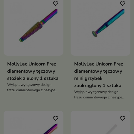
favorite_border
favorite_border
MollyLac Unicorn Frez
MollyLac Unicorn Frez
diamentowy tęczowy
diamentowy tęczowy
stożek zielony 1 sztuka
mini grzybek
Wyjątkowy tęczowy design
zaokrąglony 1 sztuka
frezu diamentowego z nasypem
Wyjątkowy tęczowy design
z kruszywa diamentowo -
frezu diamentowego z nasypem
szafirowego
z kruszywa diamentowo -
szafirowego
favorite_border
favorite_border