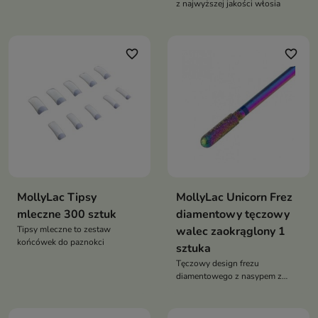
z najwyższej jakości włosia
favorite_border
favorite_border
MollyLac Tipsy
MollyLac Unicorn Frez
mleczne 300 sztuk
diamentowy tęczowy
Tipsy mleczne to zestaw
walec zaokrąglony 1
końcówek do paznokci
sztuka
Tęczowy design frezu
diamentowego z nasypem z
kruszywa diamentowo -
szafirowego