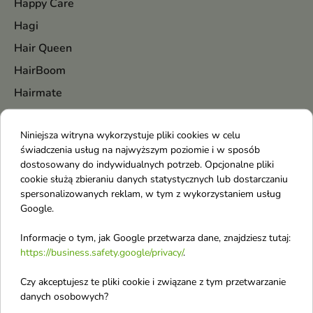
Happy Care
Hagi
Hair Queen
HairBoom
Hairmate
HairTry
Niniejsza witryna wykorzystuje pliki cookies w celu
Halloween
świadczenia usług na najwyższym poziomie i w sposób
HanGlow
dostosowany do indywidualnych potrzeb. Opcjonalne pliki
cookie służą zbieraniu danych statystycznych lub dostarczaniu
Hanskin
spersonalizowanych reklam, w tym z wykorzystaniem usług
Haruharu Wonder
Google.
Hean
Informacje o tym, jak Google przetwarza dane, znajdziesz tutaj:
Herbaria
https://business.safety.google/privacy/
.
Hermes
Czy akceptujesz te pliki cookie i związane z tym przetwarzanie
Heveblue
danych osobowych?