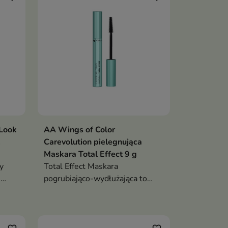
ciężkości
zęsy
 Look
AA Wings of Color
Carevolution pielegnująca
Maskara Total Effect 9 g
y
Total Effect Maskara
,
pogrubiająco-wydłużająca to
tusz do rzęs, który zapewnia
spektakularną objętość i
kka
wydłużenie, jednocześnie
eczka
pielęgnując rzęsy. Dzięki lekkiej