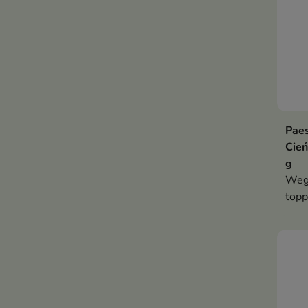
Pae
Cień
g
Wega
top
chło
nutą
Zawi
poch
dosk
częś