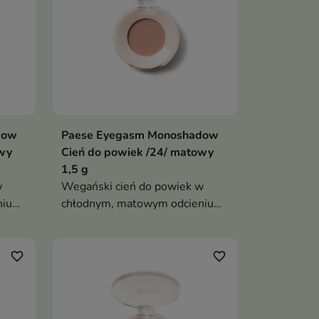
dow
Paese Eyegasm Monoshadow
owy
Cień do powiek /24/ matowy
1,5 g
w
Wegański cień do powiek w
niu
chłodnym, matowym odcieniu
a
brązu z nutą fioletu. Zawiera
ia
94% składników pochodzenia
naturalnego i doskonale
favorite_border
favorite_border
nia
sprawdza się do konturowania
i
oka oraz przyciemniania linii rzęs