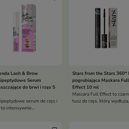
wydłużenie i podkręcenie,
jednocześnie rozdzielając r
od nasady aż po końce
enda Lash & Brow
Stars from the Stars 360*
tipeptydowe Serum
pogrubiająca Maskara Full
szczające do brwi i rzęs 5
Effect 10 ml
Mascara Full Effect to czarn
ipeptydowe serum do rzęs i
tusz do rzęs, który wydłuża
 to intensywnie
pogrubia i podkręca rzęsy,
cniająca i zagęszczająca
zapewniając efekt pełnego,
cja, która pobudza wzrost
wyrazistego spojrzenia. Le
ków, ogranicza ich
formuła i precyzyjna szczot