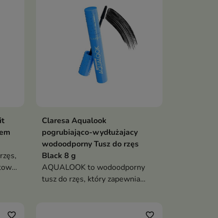
it
Claresa Aqualook
tem
pogrubiająco-wydłużajacy
wodoodporny Tusz do rzęs
rzęs,
Black 8 g
stowy
AQUALOOK to wodoodporny
jalnie
tusz do rzęs, który zapewnia
maksymalną objętość, efekt
ć
wydłużenia i trwały makijaż bez
grudek, osypywania oraz uczucia
favorite_border
favorite_border