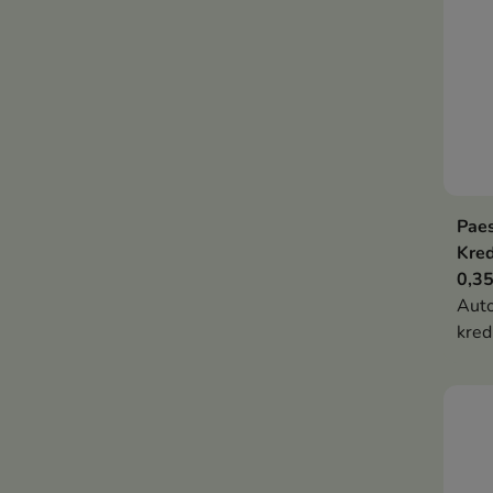
Pae
Kre
0,35
Aut
kred
bakł
deli
kons
apli
podk