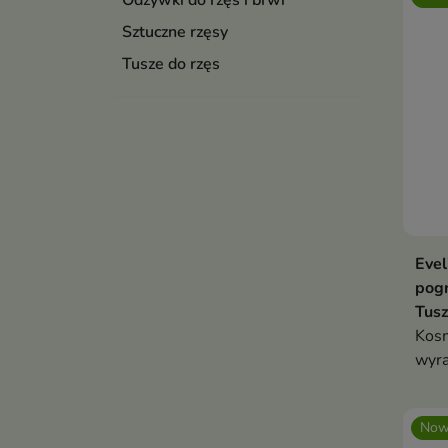
Odżywki do rzęs i brwi
Sztuczne rzęsy
Tusze do rzęs
Evel
pogr
Tusz
Kosm
wyra
właś
Now