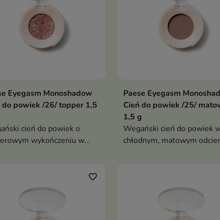
se Eyegasm Monoshadow
Paese Eyegasm Monosha
 do powiek /26/ topper 1,5
Cień do powiek /25/ mat
1,5 g
ński cień do powiek o
Wegański cień do powiek 
perowym wykończeniu w
chłodnym, matowym odcie
dnobrązowym odcieniu z
brązu z nutą fioletu. Zawier
 czerwieni i srebrną drobiną.
94% składników pochodzen
era 86% składników
naturalnego i doskonale
favorite_border
odzenia naturalnego i
sprawdza się do konturowa
onale rozświetla centralną
oka oraz przyciemniania lini
ć powieki.
rzęs.