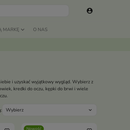
account_circle
Ą MARKĘ
O NAS
siebie i uzyskać wyjątkowy wygląd. Wybierz z
wiek, kredki do oczu, kępki do brwi i wiele
oczu.
Wybierz
:
expand_more
Nowość