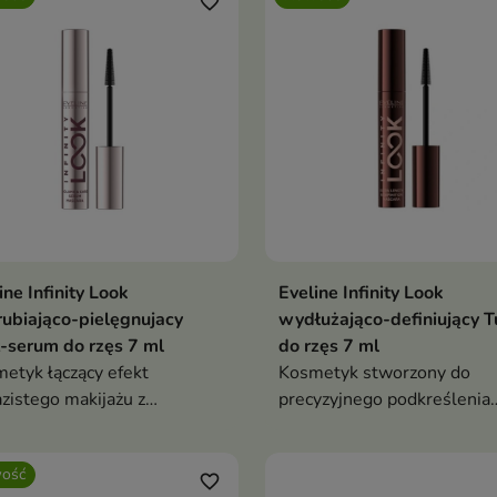
favorite_border
ine Infinity Look
Eveline Infinity Look
ubiająco-pielęgnujacy
wydłużająco-definiujący T
-serum do rzęs 7 ml
do rzęs 7 ml
etyk łączący efekt
Kosmetyk stworzony do
zistego makijażu z
precyzyjnego podkreślenia
ciwościami pielęgnującymi.
spojrzenia poprzez efekt
maksymalnego wydłużenia 
ość
rozdzielenia rzęs.
favorite_border