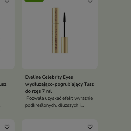
favorite_border
favorite_border
Eveline Celebrity Eyes
usz
wydłużająco-pogrubiający Tusz
do rzęs 7 ml
Pozwala uzyskać efekt wyraźnie
podkreślonych, dłuższych i
optycznie gęstszych rzęs.
i
favorite_border
favorite_border