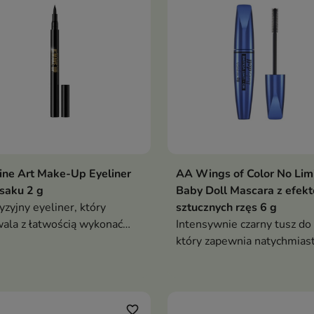
ine Art Make-Up Eyeliner
AA Wings of Color No Lim
saku 2 g
Baby Doll Mascara z efek
yzyjny eyeliner, który
sztucznych rzęs 6 g
ala z łatwością wykonać
Intensywnie czarny tusz do 
wno cienką, subtelną
który zapewnia natychmia
kę, jak i wyrazisty makijaż
efekt sztucznych rzęs. Spec
wyprofilowana silikonowa
szczoteczka pomaga uzyska
spektakularną objętość,
favorite_border