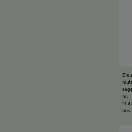
Biel
mul
zagę
ml
Mult
brwi
wzma
kura
włos