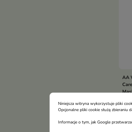
wypa
gęst
AA W
Care
Mask
Mask
Niniejsza witryna wykorzystuje pliki c
rozd
Opcjonalne pliki cookie służą zbierani
któr
wydł
Informacje o tym, jak Google przetwarza 
rozd