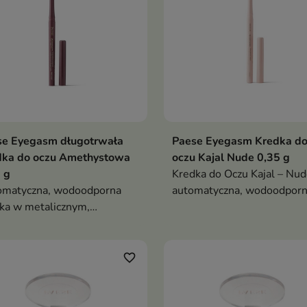
każdej okazji, od subtelneg
wyrazisty look
se Eyegasm długotrwała
Paese Eyegasm Kredka d
dka do oczu Amethystowa
oczu Kajal Nude 0,35 g
 g
Kredka do Oczu Kajal – Nud
omatyczna, wodoodporna
automatyczna, wodoodpor
ka w metalicznym,
kredka o kremowej konsyste
ażanowym odcieniu z
która optycznie powiększa o
katnym brokatem. Kremowa
nadaje spojrzeniu świeży,
ystencja umożliwia szybką
wypoczęty wygląd. Idealna
favorite_border
kację i długotrwały efekt
aplikacji na linię wodną
reślonego spojrzenia