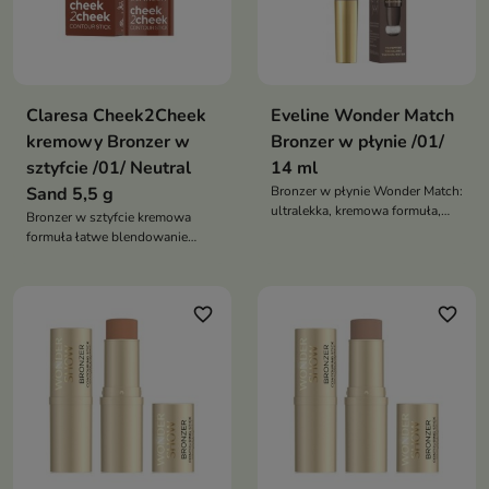
Claresa Cheek2Cheek
Eveline Wonder Match
kremowy Bronzer w
Bronzer w płynie /01/
sztyfcie /01/ Neutral
14 ml
Sand 5,5 g
Bronzer w płynie Wonder Match:
ultralekka, kremowa formuła,
Bronzer w sztyfcie kremowa
precyzyjny aplikator, trwałość
formuła łatwe blendowanie
bez smug; konturowanie na
modelowanie twarzy trwały
mokro dla każdego typu i
efekt ocieplenie i glow bez smug
odcienia skóry
idealny do suchej skóry
favorite_border
favorite_border