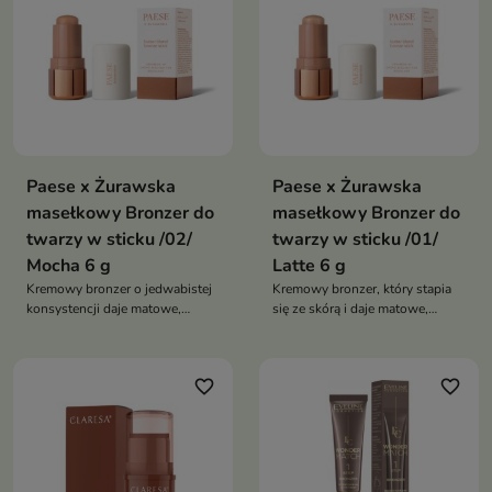
Paese x Żurawska
Paese x Żurawska
masełkowy Bronzer do
masełkowy Bronzer do
twarzy w sticku /02/
twarzy w sticku /01/
Mocha 6 g
Latte 6 g
Kremowy bronzer o jedwabistej
Kremowy bronzer, który stapia
konsystencji daje matowe,
się ze skórą i daje matowe,
naturalne konturowanie bez
naturalne konturowanie bez
smug, a masło kakaowe, ceramid
smug — z masłem kakaowym,
NP i skwalan zapewniają skórze
ceramidem NP i skwalanem dla
favorite_border
favorite_border
komfort i pielęgnację
komfortu i pielęgnacji