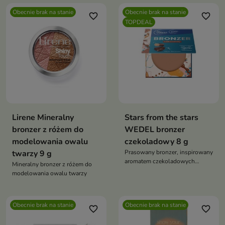
idealny do suchej skóry
Obecnie brak na stanie
Obecnie brak na stanie
favorite_border
favorite_border
TOPDEAL
Lirene Mineralny
Stars from the stars
bronzer z różem do
WEDEL bronzer
modelowania owalu
czekoladowy 8 g
twarzy 9 g
Prasowany bronzer, inspirowany
aromatem czekoladowych
Mineralny bronzer z różem do
pianek PTASIE MLECZKO
modelowania owalu twarzy
Obecnie brak na stanie
Obecnie brak na stanie
favorite_border
favorite_border