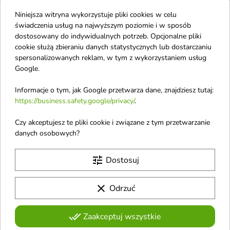
Niniejsza witryna wykorzystuje pliki cookies w celu
świadczenia usług na najwyższym poziomie i w sposób
TOPDEAL
TOPDEAL
favorite_border
favorite_border
dostosowany do indywidualnych potrzeb. Opcjonalne pliki
cookie służą zbieraniu danych statystycznych lub dostarczaniu
spersonalizowanych reklam, w tym z wykorzystaniem usług
Google.
Informacje o tym, jak Google przetwarza dane, znajdziesz tutaj:
https://business.safety.google/privacy/
.
Czy akceptujesz te pliki cookie i związane z tym przetwarzanie
Stars from the stars
Stars from the Stars x
danych osobowych?
WEDEL puder i bronzer
E.Wedel kremowy
Zestaw do
Bronzer do twarzy /02/
tune
Dostosuj
konturowania 8 g
Definicja 10 g
Wielofunkcyjny zestaw do
Kremowy Bronzer do twarzy /02/
clear
Odrzuć
konturowania
Definicja
done_all
Zaakceptuj wszystkie
TOPDEAL
favorite_border
favorite_border