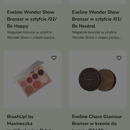
Eveline Wonder Show
Eveline Wonder Show
Bronzer w sztyfcie /02/
Bronzer w sztyfcie /01/
Be Happy
Be Neutral
Wegański bronzer w sztyfcie
Wegański bronzer w sztyfcie
Wonder Show z olejem jojoba,
Wonder Show z olejem jojoba,
skwalanem i wit. E daje
skwalanem i wit. E daje
naturalne, matowe
naturalne, matowe
konturowanie, długo się trzyma i
konturowanie, długo się trzyma i
favorite_border
favorite_border
nie zatyka porów
nie zatyka porów
BrushUp! by
Eveline Choco Glamour
Maxineczka
Bronzer w kremie do