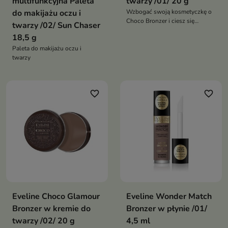
multifunkcyjna Paleta
twarzy /01/ 20 g
do makijażu oczu i
Wzbogać swoją kosmetyczkę o
Choco Bronzer i ciesz się
twarzy /02/ Sun Chaser
idealnym konturem twarzy
18,5 g
każdego dnia
Paleta do makijażu oczu i
twarzy
favorite_border
favorite_border
Eveline Choco Glamour
Eveline Wonder Match
Bronzer w kremie do
Bronzer w płynie /01/
twarzy /02/ 20 g
4,5 ml