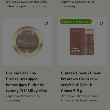
Bronzer pozwala uzyskać efekt
Zapewnia efekt subtelnej
delikatnej opalenizny przez cały
opalenizny
rok
Obecnie brak na stanie
favorite_border
favorite_border
Eveline Feel The
Claresa Cheek2Cheek
Bronze brązująco-
kremowy Bronzer w
konturujący Puder do
sztyfcie /02/ Milk
twarzy /01/ Milky Way
Choco 5,5 g
Zapewnia efekt subtelnej
Bronzer w sztyfcie kremowa
opalenizny
formuła łatwe blendowanie
modelowanie twarzy trwały
efekt ocieplenie i glow bez smug