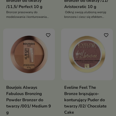
Bronzer do twarzy
Bronzer do twarzy /11/
/11,5/ Perfect 10 g
Aristocratic 10 g
Bronzer prasowany do
Odkryj swoją ulubioną wersję
modelowania i konturowania
bronzera i ciesz się efektem
twarzy. Matowe i rozświetlające
opalonej skóry przez cały rok
wykończenie dla naturalnie
opalonego looku
favorite_border
favorite_border
Bourjois Always
Eveline Feel The
Fabulous Bronzing
Bronze brązująco-
Powder Bronzer do
konturujący Puder do
twarzy /001/ Medium 9
twarzy /02/ Chocolate
g
Cake