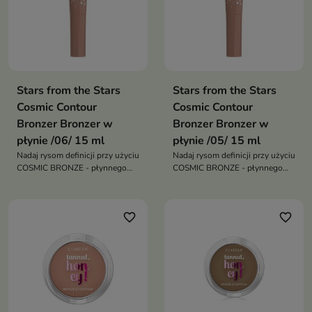
Stars from the Stars
Stars from the Stars
Cosmic Contour
Cosmic Contour
Bronzer Bronzer w
Bronzer Bronzer w
płynie /06/ 15 ml
płynie /05/ 15 ml
Nadaj rysom definicji przy użyciu
Nadaj rysom definicji przy użyciu
COSMIC BRONZE - płynnego
COSMIC BRONZE - płynnego
bronzera, który super łatwo się
bronzera, który super łatwo się
blenduje!
blenduje!
favorite_border
favorite_border