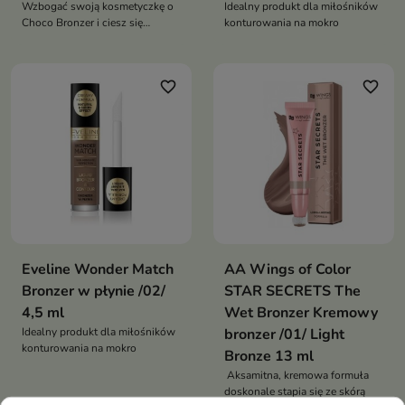
Wzbogać swoją kosmetyczkę o
Idealny produkt dla miłośników
Choco Bronzer i ciesz się
konturowania na mokro
idealnym konturem twarzy
każdego dnia
favorite_border
favorite_border
Eveline Wonder Match
AA Wings of Color
Bronzer w płynie /02/
STAR SECRETS The
4,5 ml
Wet Bronzer Kremowy
Idealny produkt dla miłośników
bronzer /01/ Light
konturowania na mokro
Bronze 13 ml
Aksamitna, kremowa formuła
doskonale stapia się ze skórą