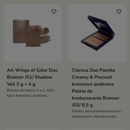
favorite_border
favorite_border
AA Wings of Color Duo
Claresa Duo Palette
Bronzer /01/ Shadow
Creamy & Pressed
Veil 3 g + 4 g
kremowo-pudrowa
Bronzer do twarzy 2 w 1, który
Paleta do
łączy kremową i pudrową
konturowania Bronzer
formułę w perfekcyjnie
/02/ 8,5 g
dobranych odcieniach. Produkt
pozwala uzyskać satynowe
Paleta z bronzerem kremowym i
wykończenie, naturalne
prasowanym, która pozwala
modelowanie twarzy lub
modelować twarz, ocieplać cerę
bardziej wyraziste konturowanie,
i uzyskać naturalny efekt skóry