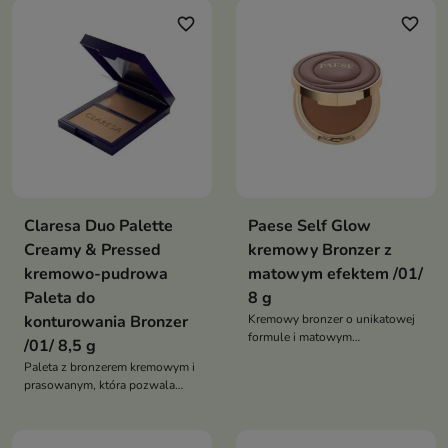
zapewniając jednocześnie łatwą
muśniętej słońcem
favorite_border
favorite_border
aplikację i aksamitny komfort
bez uczucia suchości
Claresa Duo Palette
Paese Self Glow
Creamy & Pressed
kremowy Bronzer z
kremowo-pudrowa
matowym efektem /01/
Paleta do
8 g
konturowania Bronzer
Kremowy bronzer o unikatowej
formule i matowym
/01/ 8,5 g
wykończeniu, który subtelnie
Paleta z bronzerem kremowym i
ociepla cerę i nadaje jej efekt
prasowanym, która pozwala
naturalnej opalenizny. Łatwo
modelować twarz, ocieplać cerę
stapia się ze skórą, umożliwiając
i uzyskać naturalny efekt skóry
stopniowanie intensywności
muśniętej słońcem
koloru