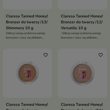
Claresa Tanned Honey!
Claresa Tanned Honey!
Bronzer do twarzy /13/
Bronzer do twarzy /12/
Shimmery 10 g
Versatile 10 g
Odkryj swoją ulubioną wersję
Odkryj swoją ulubioną wersję
bronzera i ciesz się efektem
bronzera i ciesz się efektem
opalonej skóry przez cały rok
opalonej skóry przez cały rok
favorite_border
favorite_border
Claresa Tanned Honey!
Claresa Tanned Honey!