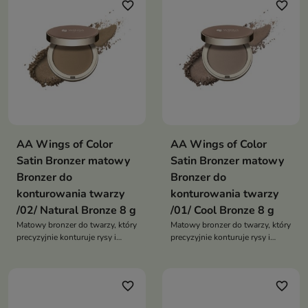
favorite_border
favorite_border
AA Wings of Color
AA Wings of Color
Satin Bronzer matowy
Satin Bronzer matowy
Bronzer do
Bronzer do
konturowania twarzy
konturowania twarzy
/02/ Natural Bronze 8 g
/01/ Cool Bronze 8 g
Matowy bronzer do twarzy, który
Matowy bronzer do twarzy, który
precyzyjnie konturuje rysy i
precyzyjnie konturuje rysy i
zapewnia naturalny efekt skóry
nadaje efekt naturalnie muśniętej
muśniętej słońcem – bez
słońcem skóry
połysku
favorite_border
favorite_border