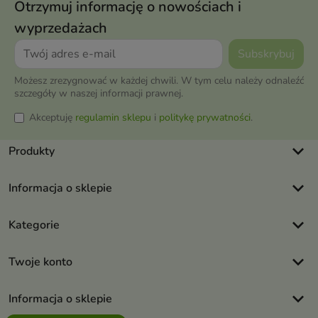
Otrzymuj informację o nowościach i
wyprzedażach
Możesz zrezygnować w każdej chwili. W tym celu należy odnaleźć
szczegóły w naszej informacji prawnej.
Akceptuję
regulamin sklepu
i
politykę prywatności
.
keyboard_arrow_down
Produkty
keyboard_arrow_down
Informacja o sklepie
keyboard_arrow_down
Kategorie
keyboard_arrow_down
Twoje konto
keyboard_arrow_down
Informacja o sklepie