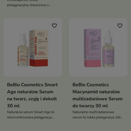
pielęgnacyjny stworzony z
wspiera regenerację oraz
myślą o skórze wymagającej
pomaga chronić skórę i włosy
intensywnego nawilżenia,
przed przesuszeniem
ujędrnienia i odświeżenia
favorite_border
favorite_border
BeBio Cosmetics Smart
BeBio Cosmetics
Age naturalne Serum
Niacynamid naturalne
na twarz, szyję i dekolt
multizadaniowe Serum
30 ml
do twarzy 30 ml
Naturalne serum Smart Age to
Naturalne multizadaniowe
skoncentrowana pielęgnacja
serum to lekka pielęgnacja, która
anti-aging, która wygładza
reguluje sebum, redukuje
zmarszczki, rozświetla skórę i
niedoskonałości i przywraca