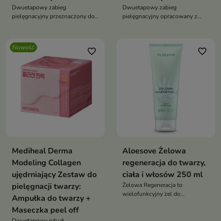
Dwuetapowy zabieg
Dwuetapowy zabieg
pielęgnacyjny przeznaczony do
pielęgnacyjny opracowany z
skóry mieszanej, tłustej oraz
myślą o intensywnym
problematycznej.
nawilżeniu i odświeżeniu skóry.
Nowość
favorite_border
favorite_border
Mediheal Derma
Aloesove Żelowa
Modeling Collagen
regeneracja do twarzy,
ujędrniający Zestaw do
ciała i włosów 250 ml
pielęgnacji twarzy:
Żelowa Regeneracja to
wielofunkcyjny żel do
Ampułka do twarzy +
pielęgnacji twarzy, ciała i
Maseczka peel off
włosów, który intensywnie
Dwuetapowy rytuał
nawilża, koi podrażnienia,