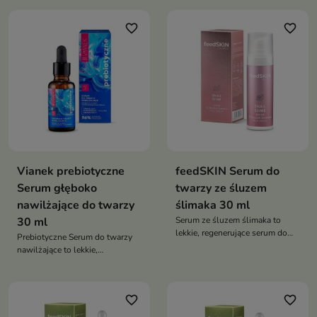
pomaga wygładzać zmarszczki,
wzmacnia barierę hydrolipidową
poprawia elastyczność skóry
skóry, poprawia jej elastyczność
favorite_border
favorite_border
oraz intensywnie ją nawilża.
oraz przywraca komfort i zdrowy
Dzięki zawartości koenzymu
blask
Q10, panthenolu i witaminy E
wspiera regenerację skóry oraz
chroni ją przed działaniem
wolnych rodników,
pozostawiając cerę gładką,
jędrną i promienną
Vianek prebiotyczne
feedSKIN Serum do
Serum głęboko
twarzy ze śluzem
nawilżające do twarzy
ślimaka 30 ml
30 ml
Serum ze śluzem ślimaka to
lekkie, regenerujące serum do
Prebiotyczne Serum do twarzy
twarzy, które intensywnie
nawilżające to lekkie,
nawilża, wspiera procesy
bezolejowe serum stworzone z
odnowy skóry oraz poprawia jej
myślą o intensywnym
jędrność i elastyczność
nawilżeniu, regeneracji oraz
favorite_border
favorite_border
wsparciu mikrobiomu skóry.
Formuła wzbogacona o