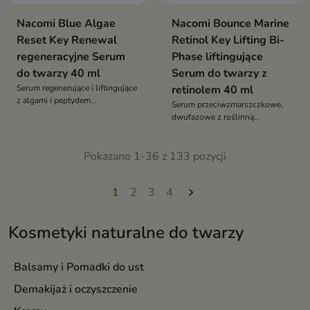
Nacomi Blue Algae
Nacomi Bounce Marine
Reset Key Renewal
Retinol Key Lifting Bi-
regeneracyjne Serum
Phase liftingujące
do twarzy 40 ml
Serum do twarzy z
Serum regenerujące i liftingujące
retinolem 40 ml
z algami i peptydem
Serum przeciwzmarszczkowe,
biomimetycznym, które
dwufazowe z roślinną
poprawia jędrność, wygładza
alternatywą retinolu, które
zmarszczki i przywraca skórze
wygładza, ujędrnia i wspiera
świeży, promienny wygląd
Pokazano 1-36 z 133 pozycji
naturalny efekt liftingu bez
ryzyka podrażnień
1
2
3
4

Kosmetyki naturalne do twarzy
Balsamy i Pomadki do ust
Demakijaż i oczyszczenie