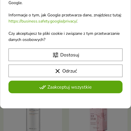
Google.
Informacje o tym, jak Google przetwarza dane, znajdziesz tutaj:
https://business.safety.google/privacy/
.
Czy akceptujesz te pliki cookie i związane z tym przetwarzanie
Apis Peachy Skin
Resibo The Muse
danych osobowych?
rozświetlające Serum
hydro-liftngująca
do twarzy 15 ml
Esencja do twarzy i
tune
Dostosuj
Serum rozświetlające do twarzy
dekoltu 100 ml
to lekki kosmetyk, który nadaje
Esencja nawilżająco-
skórze efekt „lśniącej tafli”,
wzmacniająca to booster
clear
Odrzuć
jednocześnie intensywnie ją
codziennej pielęgnacji, który
nawilżając i wygładzając.
intensywnie nawilża, poprawia
Zapewnia świeży, promienny
jędrność skóry i przygotowuje ją
done_all
Zaakceptuj wszystkie
wygląd i zdrowy blask
favorite_border
favorite_border
na kolejne etapy rutyny.
Wzmacnia działanie serum i
kremów, zapewniając
natychmiastowe uczucie
komfortu i świeżości