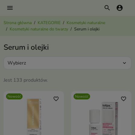
menu
search
account_circle
Strona główna
KATEGORIE
Kosmetyki naturalne
Kosmetyki naturalne do twarzy
Serum i olejki
Serum i olejki
Wybierz
expand_more
Jest 133 produktów.
Nowość
Nowość
favorite_border
favorite_border