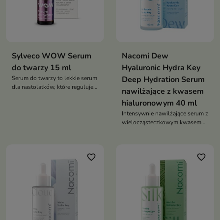
Sylveco WOW Serum
Nacomi Dew
do twarzy 15 ml
Hyaluronic Hydra Key
Serum do twarzy to lekkie serum
Deep Hydration Serum
dla nastolatków, które reguluje
nawilżające z kwasem
wydzielanie sebum, wspiera
hialuronowym 40 ml
walkę z niedoskonałościami i
zapewnia optymalne nawilżenie
Intensywnie nawilżające serum z
skóry problematycznej
wielocząsteczkowym kwasem
hialuronowym, które wygładza,
poprawia elastyczność i
przywraca skórze świeży,
favorite_border
favorite_border
zdrowy wygląd