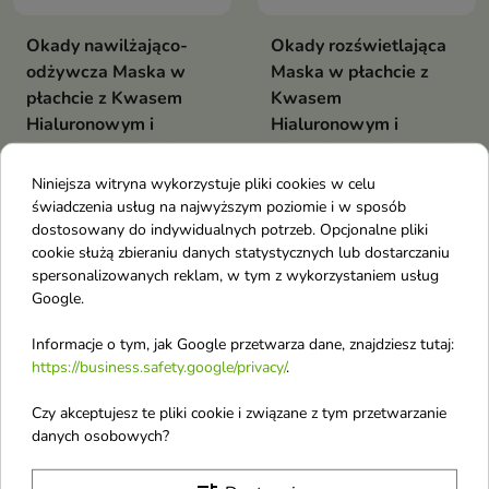
Okady nawilżająco-
Okady rozświetlająca
odżywcza Maska w
Maska w płachcie z
płachcie z Kwasem
Kwasem
Hialuronowym i
Hialuronowym i
Skwalanem 25 ml
ekstraktem z Perilli 25
Regenerująco-odżywcza maska
ml
Niniejsza witryna wykorzystuje pliki cookies w celu
w płachcie ze skwalanem i
Rozświetlająco-nawilżająca
świadczenia usług na najwyższym poziomie i w sposób
kwasem hialuronowym, która
maska w płachcie z ekstraktem z
dostosowany do indywidualnych potrzeb. Opcjonalne pliki
intensywnie nawilża, wygładza i
perilli i kwasem hialuronowym,
cookie służą zbieraniu danych statystycznych lub dostarczaniu
wspiera odbudowę skóry.
która rewitalizuje skórę,
Przywraca cerze miękkość,
spersonalizowanych reklam, w tym z wykorzystaniem usług
wygładza ją i przywraca
elastyczność i naturalny blask.
favorite_border
Google.
naturalny blask oraz jedwabistą
miękkość
Informacje o tym, jak Google przetwarza dane, znajdziesz tutaj:
https://business.safety.google/privacy/
.
Czy akceptujesz te pliki cookie i związane z tym przetwarzanie
danych osobowych?