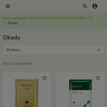
menu
search
account_circle
Strona główna
ZNAJDŹ SWOJĄ ULUBIONĄ MARKĘ
O
Okady
Okady
Wybierz
expand_more
Jest 5 produktów.
favorite_border
favorite_border