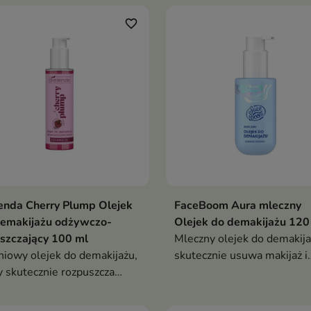
ę miękką, komfortową i bez
makijaż i SPF, jednocześnie
tej warstwy
chroniąc i wzmacniając bari
favorite_border
skóry
enda Cherry Plump Olejek
FaceBoom Aura mleczny
demakijażu odżywczo-
Olejek do demakijażu 120
szczający 100 ml
Mleczny olejek do demakij
iowy olejek do demakijażu,
skutecznie usuwa makijaż i
y skutecznie rozpuszcza
zanieczyszczenia, jednocześ
jaż i zanieczyszczenia,
kojąc i chroniąc skórę przed
ocześnie odżywiając skórę i
przesuszeniem