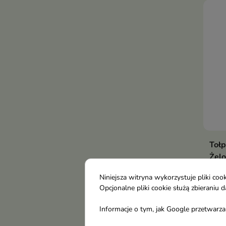
Tołp
Żelo
i oc
Niniejsza witryna wykorzystuje pliki c
hydr
Opcjonalne pliki cookie służą zbierani
Żelo
olej
Informacje o tym, jak Google przetwarza 
deli