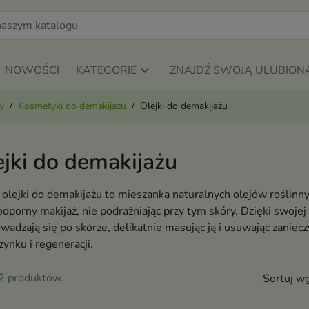
NOWOŚCI
KATEGORIE
ZNAJDŹ SWOJĄ ULUBION
y
Kosmetyki do demakijażu
Olejki do demakijażu
ejki do demakijażu
olejki do demakijażu to mieszanka naturalnych olejów roślinn
porny makijaż, nie podrażniając przy tym skóry. Dzięki swojej l
wadzają się po skórze, delikatnie masując ją i usuwając zaniecz
ynku i regeneracji.
32 produktów.
Sortuj wg