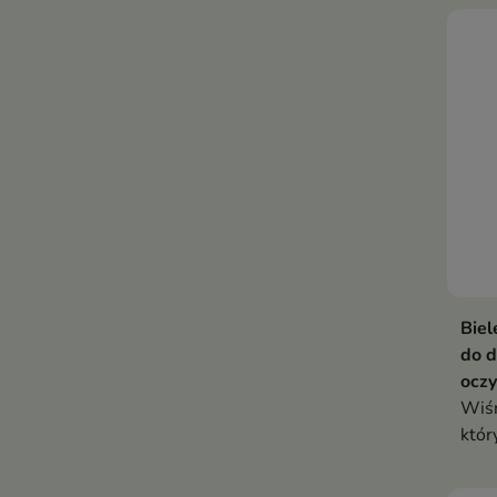
skór
tłus
Biel
do 
oczy
Wiśn
któr
maki
jedn