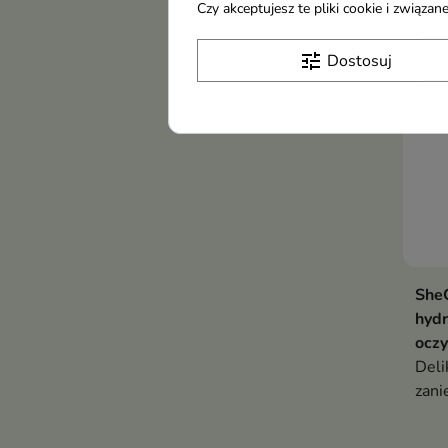
oczy
Czy akceptujesz te pliki cookie i związ
oczu
tune
Dostosuj
SheC
hydr
oczy
Deli
zani
jedn
rewi