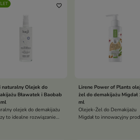
LET
stawiając ją gładką, miękką i
favorite_border
ienną — bez tłustej
stwy
 naturalny Olejek do
Lirene Power of Plants ole
kijażu Bławatek i Baobab
żel do demakijażu Migdał
 ml
ml
ralny olejek do demakijażu
Olejek-Żel do Demakijażu
zy to idealne rozwiązanie
Migdał to innowacyjny prod
osób poszukujących
łączący skuteczność olejku 
ecznego
lekkością żelu, zapewniając
dokładne oczyszczanie skór