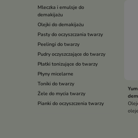
Mleczka i emulsje do
demakijażu
Olejki do demakijażu
Pasty do oczyszczania twarzy
Peelingi do twarzy
Pudry oczyszczające do twarzy
Płatki tonizujące do twarzy
Płyny micelarne
Toniki do twarzy
Yumi
Żele do mycia twarzy
dem
Olej
Pianki do oczyszczenia twarzy
olej
skut
SPF 
jedn