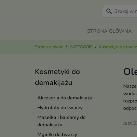
search
STRONA GŁÓWNA
Strona główna
KATEGORIE
Kosmetyki do twarz
Ol
Kosmetyki do
demakijażu
Nasze 
wodood
Akcesoria do demakijażu
rozpro
Hydrolaty do twarzy
odpocz
Masełka i balsamy do
Jest 
demakijażu
Mgiełki do twarzy