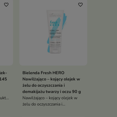
makijaż, łatwo się spłukuje,
favorite_border
favorite_border
odżywia i nie zostawia tłustej
warstwy
jek-
Bielenda Fresh HERO
 145
Nawilżająco – kojący olejek w
żelu do oczyszczania i
demakijażu twarzy i oczu 90 g
ukt
Nawilżająco – kojący olejek w
z
żelu do oczyszczania i
y
demakijażu twarzy i oczu
y