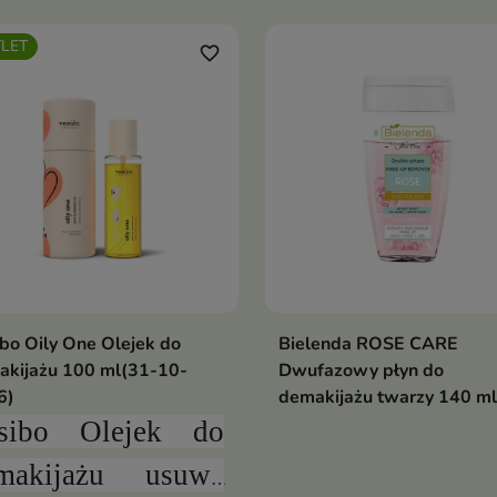
LET
favorite_border
bo Oily One Olejek do
Bielenda ROSE CARE
akijażu 100 ml(31-10-
Dwufazowy płyn do
6)
demakijażu twarzy 140 ml
sibo Olejek do
makijażu u
suwa