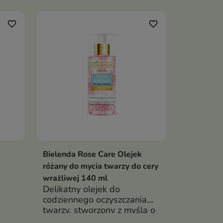
favorite_border
favorite_border
Bielenda Rose Care Olejek
różany do mycia twarzy do cery
wrażliwej 140 ml
Delikatny olejek do
codziennego oczyszczania
twarzy, stworzony z myślą o
cerze wrażliwej, suchej i