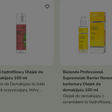
favorite_border
 hydrofilowy Olejek do
Bielenda Professional
akijażu 100 ml
Supremelab Barrier Rene
ek do Demakijażu to lekki
barierowy Olejek do
ek oczyszczający, który
demakijażu 100 ml
ecznie rozpuszcza makijaż,
Olejek do demakijażu z
i zanieczyszczenia,
ceramidami to hydrofilowy
ocześnie pozostawiając
olejek, który skutecznie u