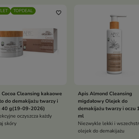
LET
TOPDEAL
favorite_border
s Cocoa Cleansing kakaowe
Apis Almond Cleansing
o do demakijażu twarzy i
migdałowy Olejek do
u 40 g(19-09-2026)
demakijażu twarzy i oczu 
ekcyjne oczyszcza każdy
ml
aj skóry
Niezwykle lekki i wszechst
olejek do demakijażu