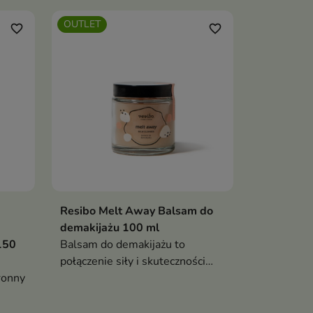
OUTLET
favorite_border
favorite_border
Resibo Melt Away Balsam do
demakijażu 100 ml
150
Balsam do demakijażu to
połączenie siły i skuteczności
ronny
naturalnych substancji myjących
w bardzo łagodnej formule