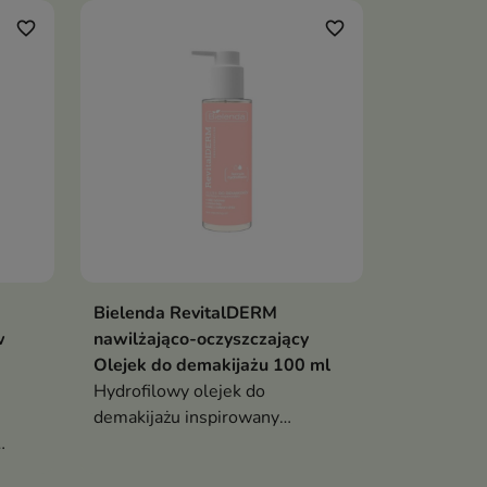
favorite_border
favorite_border
Bielenda RevitalDERM
w
nawilżająco-oczyszczający
Olejek do demakijażu 100 ml
Hydrofilowy olejek do
demakijażu inspirowany
koreańską pielęgnacją —
suwa
skutecznie usuwa makijaż,