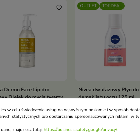
OUTLET
TOPDEAL
twarzy
favorite_border
a Dermo Face Lipidro
Nivea dwufazowy Płyn do
wy Olejek do mycia twarzy
demakijażu oczu 125 ml
zu - równowaga bariery
Płyn dwufazowy do demaki
ookies w celu świadczenia usług na najwyższym poziomie i w sposób dos
olipidowej 195 ml
oczu
u danych statystycznych lub dostarczaniu spersonalizowanych reklam, w 
wy olejek łączy zalety żelu i
ku lipidowego, zapewniając
dane, znajdziesz tutaj:
https://business.safety.google/privacy/
.
katne i skuteczne