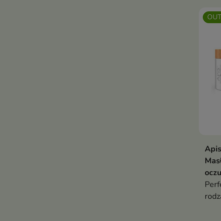
OUT
Api
Masł
ocz
Perf
rodz