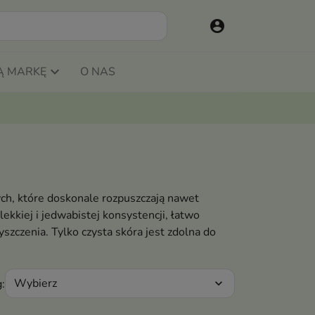
account_circle
Ą MARKĘ
O NAS
ych, które doskonale rozpuszczają nawet
ekkiej i jedwabistej konsystencji, łatwo
yszczenia. Tylko czysta skóra jest zdolna do
Wybierz
:
expand_more