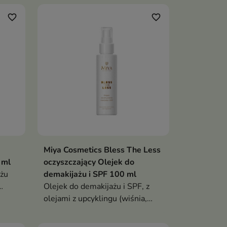
nawilża, regeneruje i wzmacnia
erę
barierę skóry dzięki olejowi
favorite_border
favorite_border
ryżowemu, ceramidom i olejowi
z nasion chia
Miya Cosmetics Bless The Less
 ml
oczyszczający Olejek do
ażu
demakijażu i SPF 100 ml
Olejek do demakijażu i SPF, z
nie
olejami z upcyklingu (wiśnia,
jabłko, makadamia, baobab,
migdał). Skutecznie rozpuszcza