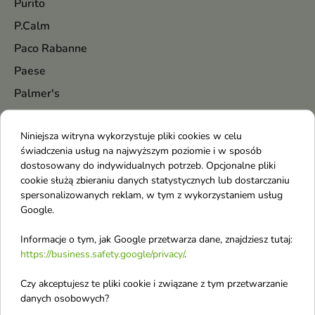
Purito
P.Calm
Paco Rabanne
Paese
Palmer's
Paloma
Niniejsza witryna wykorzystuje pliki cookies w celu
Palu
świadczenia usług na najwyższym poziomie i w sposób
Pani Walewska
dostosowany do indywidualnych potrzeb. Opcjonalne pliki
cookie służą zbieraniu danych statystycznych lub dostarczaniu
Parfums De Marly
spersonalizowanych reklam, w tym z wykorzystaniem usług
Paris Corner
Google.
Parodontax
Informacje o tym, jak Google przetwarza dane, znajdziesz tutaj:
Pastel
https://business.safety.google/privacy/
.
Petitfee
Czy akceptujesz te pliki cookie i związane z tym przetwarzanie
Pharmaceris
danych osobowych?