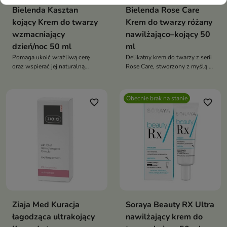
Bielenda Kasztan
Bielenda Rose Care
kojący Krem do twarzy
Krem do twarzy różany
wzmacniający
nawilżająco–kojący 50
dzień/noc 50 ml
ml
Pomaga ukoić wrażliwą cerę
Delikatny krem do twarzy z serii
oraz wspierać jej naturalną
Rose Care, stworzony z myślą o
odporność na czynniki
codziennej pielęgnacji skóry
zewnętrzne.
wrażliwej i odwodnionej.
Obecnie brak na stanie
favorite_border
favorite_border
Ziaja Med Kuracja
Soraya Beauty RX Ultra
łagodząca ultrakojący
nawilżający krem do