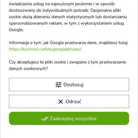
Apis Rosacea-Stop
Ziaja Kozie Mleko
świadczenia usług na najwyższym poziomie i w sposób
dostosowany do indywidualnych potrzeb. Opcjonalne pliki
kojący Krem do twarzy
ultralekki Krem anti-
cookie służą zbieraniu danych statystycznych lub dostarczaniu
na noc 50 ml
age nawilżająco-
spersonalizowanych reklam, w tym z wykorzystaniem usług
Krem ma za zadanie ukoić
energetyzujący z
Google.
delikatną i nadmiernie reaktywną
filtrami UVA i UVB
skórę
SPF15 ochrona średnia
Informacje o tym, jak Google przetwarza dane, znajdziesz tutaj:
50 ml
https://business.safety.google/privacy/
.
Kozie Mleko ultralekki krem anti-
age SPF15 intensywnie nawilża,
Czy akceptujesz te pliki cookie i związane z tym przetwarzanie
wygładza i chroni skórę przed
danych osobowych?
promieniowaniem UV oraz
oznakami starzenia
favorite_border
favorite_border
tune
Dostosuj
clear
Odrzuć
done_all
Zaakceptuj wszystkie