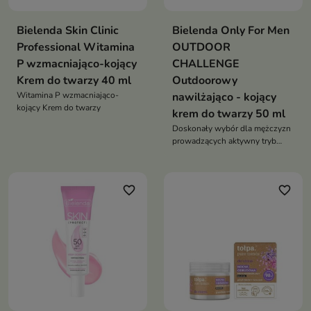
Bielenda Skin Clinic
Bielenda Only For Men
Professional Witamina
OUTDOOR
P wzmacniająco-kojący
CHALLENGE
Krem do twarzy 40 ml
Outdoorowy
Witamina P wzmacniająco-
nawilżająco - kojący
kojący Krem do twarzy
krem do twarzy 50 ml
Doskonały wybór dla mężczyzn
prowadzących aktywny tryb
życia, którzy potrzebują
skutecznej i długotrwałej
pielęgnacji
favorite_border
favorite_border