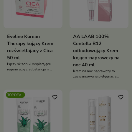
Eveline Korean
AA LAAB 100%
Therapy kojący Krem
Centella B12
rozświetlający z Cica
odbudowujący Krem
50 ml
kojąco-naprawczy na
Łączy składniki wspierające
noc 40 ml
regenerację z substancjami
Krem na noc naprawczy to
rozświetlającymi
zaawansowana pielęgnacja
nowej generacji przeznaczona
do skóry z uszkodzoną barierą
hydrolipidową, odwodnionej,
TOPDEAL
favorite_border
favorite_border
suchej i podatnej na
podrażnienia. Formuła wspiera
intensywne nawilżenie,
regenerację, wygładzenie oraz
redukcję oznak starzenia,
zapewniając skórze odżywienie,
komfort i aksamitną miękkość