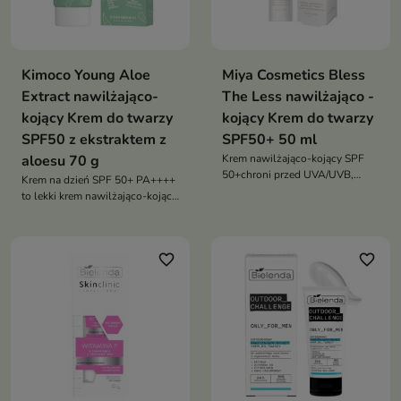
Kimoco Young Aloe
Miya Cosmetics Bless
Extract nawilżająco-
The Less nawilżająco -
kojący Krem do twarzy
kojący Krem do twarzy
SPF50 z ekstraktem z
SPF50+ 50 ml
aloesu 70 g
Krem nawilżająco-kojący SPF
50+chroni przed UVA/UVB,
Krem na dzień SPF 50+ PA++++
nawilża, koi i działa przeciw
to lekki krem nawilżająco-kojący,
fotostarzeniu
który chroni skórę przed
promieniowaniem UV i wspiera
jej codzienną pielęgnację.
favorite_border
favorite_border
Formuła z aloesem i wąkrotą
azjatycką pomaga utrzymać
komfort skóry bez efektu
obciążenia