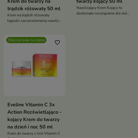
Krem do twarzy na
twarzy kojący 50 ml
trądzik różowaty 50 ml
Nawilżający Krem Kojący to
doskonałe rozwiązanie dla skóry
Krem na trądzik różowaty
wrażliwej, odwodnionej i
łagodzi zaczerwienienia nawilża
przesuszonej
chroni przed UV wzmacnia
naskórek zmniejsza nierówności
i koi wrażliwą skórę z
Obecnie brak na stanie
favorite_border
problemami naczynkowymi
Eveline Vitamin C 3x
Action Rozświetlająco -
kojący Krem do twarzy
na dzień i noc 50 ml
Krem do twarzy z linii Vitamin C