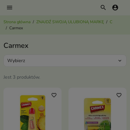
menu
search
account_circle
Strona główna
ZNAJDŹ SWOJĄ ULUBIONĄ MARKĘ
C
Carmex
Carmex
Wybierz
expand_more
Jest 3 produktów.
favorite_border
favorite_border