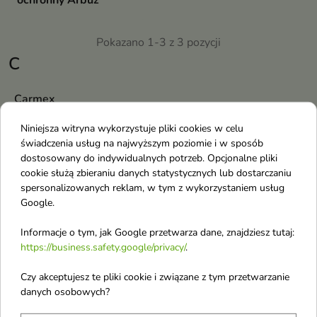
ochronny Arbuz
Pokazano 1-3 z 3 pozycji
C
Carmex
Cosnori
Niniejsza witryna wykorzystuje pliki cookies w celu
świadczenia usług na najwyższym poziomie i w sposób
CP-1
dostosowany do indywidualnych potrzeb. Opcjonalne pliki
Cabotine
cookie służą zbieraniu danych statystycznych lub dostarczaniu
spersonalizowanych reklam, w tym z wykorzystaniem usług
Cacharel
Google.
Calvin Klein
Informacje o tym, jak Google przetwarza dane, znajdziesz tutaj:
Cantu
https://business.safety.google/privacy/
.
Carolina Herrera
Czy akceptujesz te pliki cookie i związane z tym przetwarzanie
Catrice
danych osobowych?
Celimax