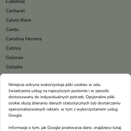
Cabotine
Cacharel
Calvin Klein
Cantu
Carolina Herrera
Catrice
Celimax
Cellabic
Cerave
Niniejsza witryna wykorzystuje pliki cookies w celu
Cerruti
świadczenia usług na najwyższym poziomie i w sposób
Chanel
dostosowany do indywidualnych potrzeb. Opcjonalne pliki
cookie służą zbieraniu danych statystycznych lub dostarczaniu
Chatler
spersonalizowanych reklam, w tym z wykorzystaniem usług
Chlapu Chlap
Google.
Chloe
Informacje o tym, jak Google przetwarza dane, znajdziesz tutaj: