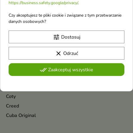
Chopard
https://business.safety.google/privacy/
.
Christian Laurent
Czy akceptujesz te pliki cookie i związane z tym przetwarzanie
Christopher Dark
danych osobowych?
Claresa
tune
Dostosuj
Cleanic
Clinique
clear
Odrzuć
Coach
Colorwin
done_all
Zaakceptuj wszystkie
Compeed
Cosrx
Coty
Creed
Cuba Original