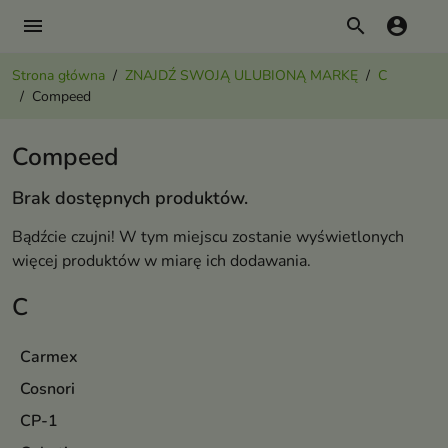
menu
search
account_circle
Strona główna
ZNAJDŹ SWOJĄ ULUBIONĄ MARKĘ
C
Compeed
Compeed
Brak dostępnych produktów.
Bądźcie czujni! W tym miejscu zostanie wyświetlonych
więcej produktów w miarę ich dodawania.
C
Carmex
Cosnori
CP-1