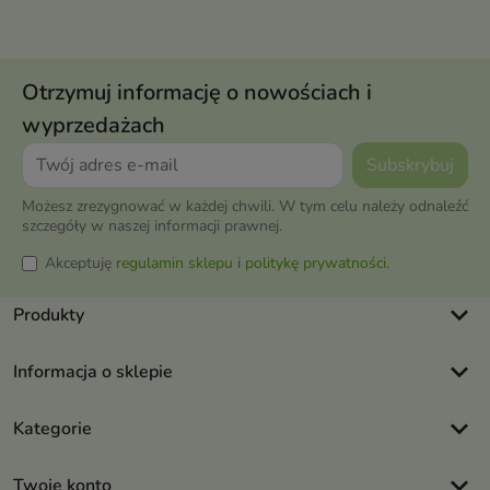
Otrzymuj informację o nowościach i
wyprzedażach
Możesz zrezygnować w każdej chwili. W tym celu należy odnaleźć
szczegóły w naszej informacji prawnej.
Akceptuję
regulamin sklepu
i
politykę prywatności
.
keyboard_arrow_down
Produkty
keyboard_arrow_down
Informacja o sklepie
keyboard_arrow_down
Kategorie
keyboard_arrow_down
Twoje konto