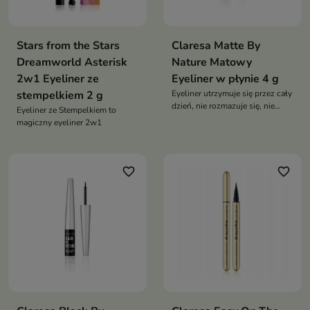
Stars from the Stars
Claresa Matte By
Dreamworld Asterisk
Nature Matowy
2w1 Eyeliner ze
Eyeliner w płynie 4 g
stempelkiem 2 g
Eyeliner utrzymuje się przez cały
dzień, nie rozmazuje się, nie
Eyeliner ze Stempelkiem to
blaknie i nie tworzy
magiczny eyeliner 2w1
nieestetycznych prześwitów
favorite_border
favorite_border