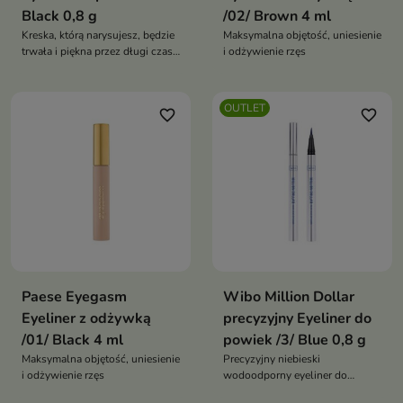
Black 0,8 g
/02/ Brown 4 ml
Kreska, którą narysujesz, będzie
Maksymalna objętość, uniesienie
trwała i piękna przez długi czas,
i odżywienie rzęs
nawet w trudnych warunkach
OUTLET
favorite_border
favorite_border
Paese Eyegasm
Wibo Million Dollar
Eyeliner z odżywką
precyzyjny Eyeliner do
/01/ Black 4 ml
powiek /3/ Blue 0,8 g
Maksymalna objętość, uniesienie
Precyzyjny niebieski
i odżywienie rzęs
wodoodporny eyeliner do
powiek