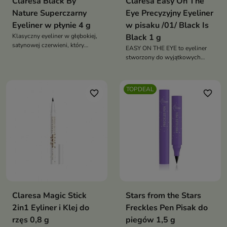
Claresa Black By
Claresa Easy On The
Nature Superczarny
Eye Precyzyjny Eyeliner
Eyeliner w płynie 4 g
w pisaku /01/ Black Is
Klasyczny eyeliner w głębokiej,
Black 1 g
satynowej czerwieni, który
EASY ON THE EYE to eyeliner
dodaje ponadczasowej klasy i
stworzony do wyjątkowych
profesjonalnego wykończenia
zadań!
nawet najbardziej
minimalistycznym makijażom
TOPDEAL
oka
favorite_border
favorite_border
Claresa Magic Stick
Stars from the Stars
2in1 Eyliner i Klej do
Freckles Pen Pisak do
rzęs 0,8 g
piegów 1,5 g