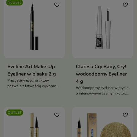
Nowość
favorite_border
favorite_border
Eveline Art Make-Up
Claresa Cry Baby, Cry!
Eyeliner w pisaku 2 g
wodoodporny Eyeliner
Precyzyjny eyeliner, który
4 g
pozwala z łatwością wykonać
Wodoodporny eyeliner w płynie
zarówno cienką, subtelną
o intensywnym czarnym kolorze,
kreskę, jak i wyrazisty makijaż
który zapewnia długotrwały
oka.
makijaż oczu odporny na pot, łzy
i deszcz
OUTLET
favorite_border
favorite_border