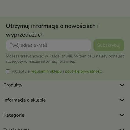
Otrzymuj informację o nowościach i
wyprzedażach
Możesz zrezygnować w każdej chwili. W tym celu należy odnaleźć
szczegóły w naszej informacji prawnej.
Akceptuję
regulamin sklepu
i
politykę prywatności
.
keyboard_arrow_down
Produkty
keyboard_arrow_down
Informacja o sklepie
keyboard_arrow_down
Kategorie