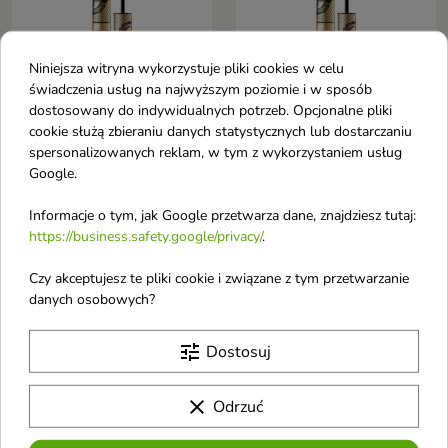
Niniejsza witryna wykorzystuje pliki cookies w celu
świadczenia usług na najwyższym poziomie i w sposób
dostosowany do indywidualnych potrzeb. Opcjonalne pliki
cookie służą zbieraniu danych statystycznych lub dostarczaniu
Eveline Variete
Eveline Variete
spersonalizowanych reklam, w tym z wykorzystaniem usług
Wodoodporny Eyeliner
Wodoodporny Eyeliner
Google.
Shiny Brown /02/ 4 ml
Sparkle Gold /01/ 4 ml
Informacje o tym, jak Google przetwarza dane, znajdziesz tutaj:
Błyszczący eyeliner dla osób
Błyszczący eyeliner dla osób
pełnych energii!
pełnych energii
https://business.safety.google/privacy/
.
Czy akceptujesz te pliki cookie i związane z tym przetwarzanie
danych osobowych?
favorite_border
favorite_border
tune
Dostosuj
clear
Odrzuć