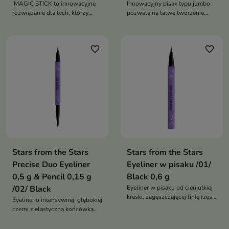
MAGIC STICK to innowacyjne
Innowacyjny pisak typu jumbo
rozwiązanie dla tych, którzy
pozwala na łatwe tworzenie
cenią sobie wygodę, trwałość i
piegów o nieregularnych
precyzję w makijażu rzęs
kształtach
favorite_border
favorite_border
Stars from the Stars
Stars from the Stars
Precise Duo Eyeliner
Eyeliner w pisaku /01/
0,5 g & Pencil 0,15 g
Black 0,6 g
/02/ Black
Eyeliner w pisaku od cieniutkiej
kreski, zagęszczającej linię rzęs,
Eyeliner o intensywnej, głębokiej
po dramatyczny look nie z tej
czerni z elastyczną końcówką
ziemi
dla super precyzyjnej kreski