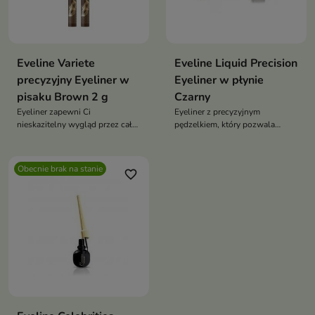
Eveline Variete
Eveline Liquid Precision
precyzyjny Eyeliner w
Eyeliner w płynie
pisaku Brown 2 g
Czarny
Eyeliner zapewni Ci
Eyeliner z precyzyjnym
nieskazitelny wygląd przez cały
pędzelkiem, który pozwala
dzień
uzyskać cienkie i graficzne
kreski. Intensywnie czarna
formuła i długotrwały efekt
Obecnie brak na stanie
favorite_border
podkreślają spojrzenie na cały
dzień.