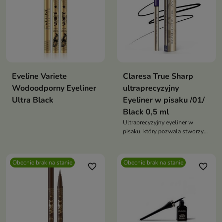
Eveline Variete
Claresa True Sharp
Wodoodporny Eyeliner
ultraprecyzyjny
Ultra Black
Eyeliner w pisaku /01/
Black 0,5 ml
Ultraprecyzyjny eyeliner w
pisaku, który pozwala stworzyć
idealną kreskę jednym ruchem,
zapewniając intensywny czarny
kolor i trwałość przez cały dzień
Obecnie brak na stanie
Obecnie brak na stanie
favorite_border
favorite_border