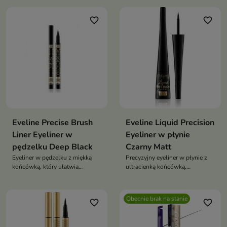
favorite_border
favorite_border
Eveline Precise Brush
Eveline Liquid Precision
Liner Eyeliner w
Eyeliner w płynie
pędzelku Deep Black
Czarny Matt
Eyeliner w pędzelku z miękką
Precyzyjny eyeliner w płynie z
końcówką, który ułatwia
ultracienką końcówką,
rysowanie cienkich i graficznych
intensywną matową czernią i
kresek. Intensywnie czarna
trwałą formułą utrzymującą się
formuła odporna na ścieranie,
cały dzień
Obecnie brak na stanie
favorite_border
favorite_border
trwałość do 24h