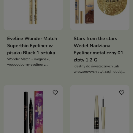
Eveline Wonder Match
Stars from the stars
Superthin Eyeliner w
Wedel Nadziana
pisaku Black 1 sztuka
Eyeliner metaliczny 01
Wonder Match – wegański,
złoty 1.2 G
wodoodporny eyeliner z
Idealny do świątecznych lub
ultracienkim pędzelkiem i czarną
wieczorowych stylizacji, dodaje
formułą zapewnia precyzyjne
makijażowi wyrazistości i
kreski i całodzienną trwałość
wyjątkowego blasku
favorite_border
favorite_border