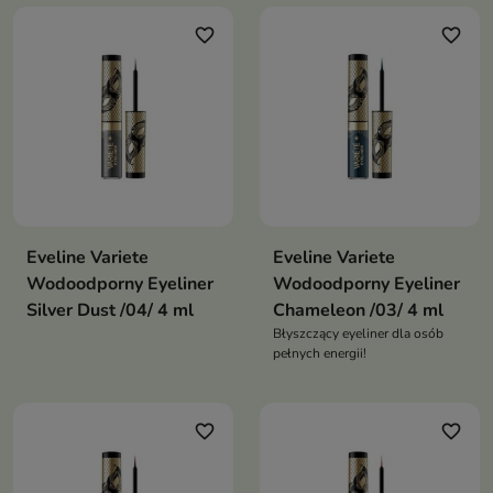
favorite_border
favorite_border
Eveline Variete
Eveline Variete
Wodoodporny Eyeliner
Wodoodporny Eyeliner
Silver Dust /04/ 4 ml
Chameleon /03/ 4 ml
Błyszczący eyeliner dla osób
pełnych energii!
favorite_border
favorite_border