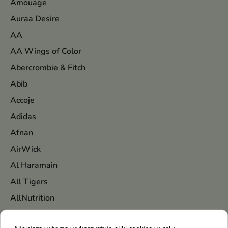
Amouage
Auraa Desire
AA
AA Wings of Color
Abercrombie & Fitch
Abib
Accoje
Adidas
Afnan
AirWick
Al Haramain
All Tigers
AllNutrition
Alpecin