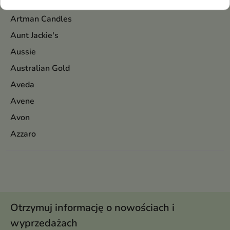
Aromatica
Artman Candles
Aunt Jackie's
Aussie
Australian Gold
Aveda
Avene
Avon
Azzaro
Otrzymuj informację o nowościach i
wyprzedażach