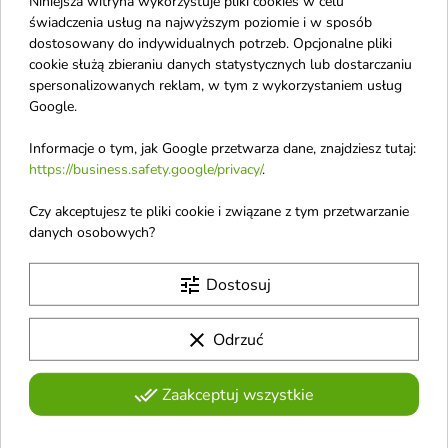
Niniejsza witryna wykorzystuje pliki cookies w celu
Angel Schlesser
świadczenia usług na najwyższym poziomie i w sposób
Antonio Banderas
dostosowany do indywidualnych potrzeb. Opcjonalne pliki
cookie służą zbieraniu danych statystycznych lub dostarczaniu
Anua
spersonalizowanych reklam, w tym z wykorzystaniem usług
Anwen
Google.
Apieu
Informacje o tym, jak Google przetwarza dane, znajdziesz tutaj:
Apis
https://business.safety.google/privacy/
.
APLB
Czy akceptujesz te pliki cookie i związane z tym przetwarzanie
Aquolina
danych osobowych?
Ardell
tune
Dostosuj
Arencia
Ariana Grande
clear
Odrzuć
Armaf
Armani
done_all
Zaakceptuj wszystkie
Aroma