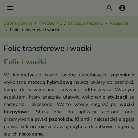
menu
search
account_circle
Strona główna
KATEGORIE
Stylizacja Paznokci
Akcesoria
Folie transferowe i waciki
Folie transferowe i waciki
Folie i waciki
W kosmetyczce każdej osoby uwielbiającej
paznokcie
wykonane metodą
hybrydową
należą lakiery do paznokci,
lampa do utwardzania, zmywacz, odtłuszczacz. Ważnym
aspektem, który znacznie ułatwia wykonanie
stylizacji
są
narzędzia i akcesoria. Warto wtedy sięgnąć po
waciki
bezpyłowe
. Służą one do aplikacji acetonu oraz
przemywania płytki
paznokcia
. Klientki najczęściej sięgają
po waciki które nie zostawiają
pyłu
, a dodatkowo sugerują
się ich
niską ceną
.