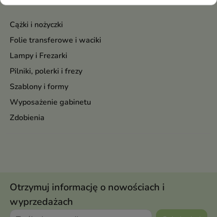
Akcesoria
Cążki i nożyczki
Folie transferowe i waciki
Lampy i Frezarki
Pilniki, polerki i frezy
Szablony i formy
Wyposażenie gabinetu
Zdobienia
Otrzymuj informację o nowościach i
wyprzedażach