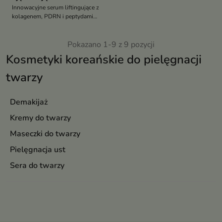
Innowacyjne serum liftingujące z
kolagenem, PDRN i peptydami
pomaga poprawić jędrność oraz
elastyczność skóry, wspiera
redukcję zmarszczek i
Pokazano 1-9 z 9 pozycji
pozostawia cerę gładką, napiętą
Kosmetyki koreańskie do pielęgnacji
oraz promienną
twarzy
Demakijaż
Kremy do twarzy
Maseczki do twarzy
Pielęgnacja ust
Sera do twarzy