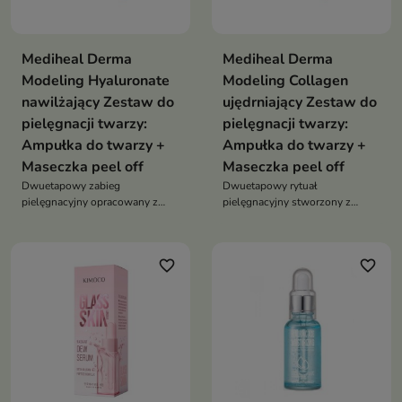
Mediheal Derma
Mediheal Derma
Modeling Hyaluronate
Modeling Collagen
nawilżający Zestaw do
ujędrniający Zestaw do
pielęgnacji twarzy:
pielęgnacji twarzy:
Ampułka do twarzy +
Ampułka do twarzy +
Maseczka peel off
Maseczka peel off
Dwuetapowy zabieg
Dwuetapowy rytuał
pielęgnacyjny opracowany z
pielęgnacyjny stworzony z
myślą o intensywnym
myślą o skórze wymagającej
nawilżeniu i odświeżeniu skóry.
intensywnego nawilżenia,
ujędrnienia i odświeżenia
favorite_border
favorite_border