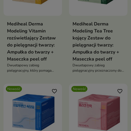
Mediheal Derma
Mediheal Derma
Modeling Vitamin
Modeling Tea Tree
rozświetlający Zestaw
kojący Zestaw do
do pielęgnacji twarzy:
pielęgnacji twarzy:
Ampułka do twarzy +
Ampułka do twarzy +
Maseczka peel off
Maseczka peel off
Dwuetapowy zabieg
Dwuetapowy zabieg
pielęgnacyjny, który pomaga
pielęgnacyjny przeznaczony do
przywrócić skórze zdrowy blask
skóry mieszanej, tłustej oraz
i promienny wygląd.
problematycznej.
Nowość
Nowość
favorite_border
favorite_border