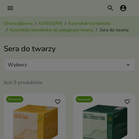
menu
search
account_circle
Strona główna
KATEGORIE
Kosmetyki koreańskie
Kosmetyki koreańskie do pielęgnacji twarzy
Sera do twarzy
Sera do twarzy
Wybierz
expand_more
Jest 9 produktów.
Nowość
Nowość
favorite_border
favorite_border