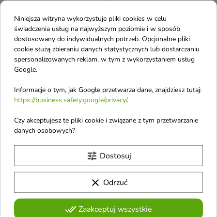
Niniejsza witryna wykorzystuje pliki cookies w celu
Kimoco Glass Skin
Esfolio Hyaluronic Acid
świadczenia usług na najwyższym poziomie i w sposób
nawilżające Serum do
Moisturizing
dostosowany do indywidualnych potrzeb. Opcjonalne pliki
twarzy 30 ml
nawilżająca Ampułka
cookie służą zbieraniu danych statystycznych lub dostarczaniu
Serum rozświetlające z beta-
do twarzy 30 ml
spersonalizowanych reklam, w tym z wykorzystaniem usług
glukanem i peptydami to
Google.
Ampułka intensywnie nawilża i
intensywnie nawilżające serum,
wygładza skórę. Wzmacnia
które pomaga uzyskać efekt
barierę hydrolipidową, łagodzi
Informacje o tym, jak Google przetwarza dane, znajdziesz tutaj:
„glass skin”. Wygładza skórę,
podrażnienia i przywraca cerze
https://business.safety.google/privacy/
.
poprawia jej elastyczność i
miękkość, elastyczność oraz
nadaje cerze zdrowy, promienny
favorite_border
favorite_border
naturalny blask – idealna dla
wygląd
Czy akceptujesz te pliki cookie i związane z tym przetwarzanie
skóry suchej i odwodnionej
danych osobowych?
tune
Dostosuj
clear
Odrzuć
done_all
Zaakceptuj wszystkie
Esfolio Retinol Vita
Esfolio Cica Centella