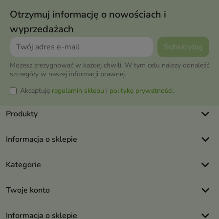
Otrzymuj informację o nowościach i
wyprzedażach
Możesz zrezygnować w każdej chwili. W tym celu należy odnaleźć
szczegóły w naszej informacji prawnej.
Akceptuję
regulamin sklepu
i
politykę prywatności
.
keyboard_arrow_down
Produkty
keyboard_arrow_down
Informacja o sklepie
keyboard_arrow_down
Kategorie
keyboard_arrow_down
Twoje konto
keyboard_arrow_down
Informacja o sklepie