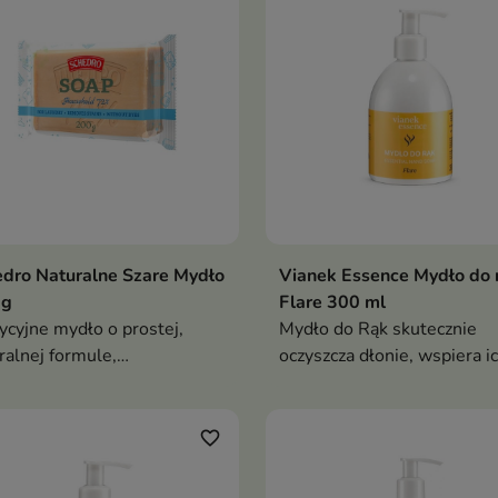
dro Naturalne Szare Mydło
Vianek Essence Mydło do 
 g
Flare 300 ml
ycyjne mydło o prostej,
Mydło do Rąk skutecznie
ralnej formule,
oczyszcza dłonie, wspiera i
znaczone do codziennej
nawilżenie i regenerację or
ęgnacji skóry oraz wielu
pozostawia energetyzujący
owych zastosowań
zapach cytrusów, ziół i
favorite_border
subtelnych nut drzewnych