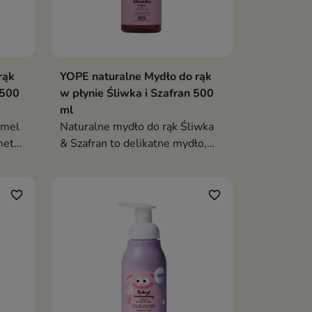
rąk
YOPE naturalne Mydło do rąk
 500
w płynie Śliwka i Szafran 500
ml
rmel
Naturalne mydło do rąk Śliwka
metyk
& Szafran to delikatne mydło,
które skutecznie oczyszcza,
ni
nawilża i wygładza skórę dłoni,
ą
pozostawiając ją miękką i
favorite_border
favorite_border
otuloną eleganckim zapachem