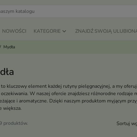
NOWOŚCI
KATEGORIE
ZNAJDŹ SWOJĄ ULUBION
Mydła
dła
to kluczowy element każdej rutyny pielęgnacyjnej, a my ofer
oczekiwania. W naszej ofercie znajdziesz różnorodne rodzaje m
żające i aromatyczne. Dzięki naszym produktom myjącym przyje
e większa.
89 produktów.
Sortuj wg