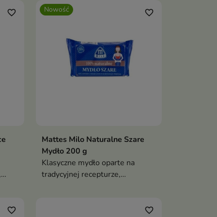
Nowość
favorite_border
favorite_border
ce
Mattes Milo Naturalne Szare
Mydło 200 g
Klasyczne mydło oparte na
,
tradycyjnej recepturze,
nnej
przeznaczone do codziennej
pielęgnacji skóry.
favorite_border
favorite_border