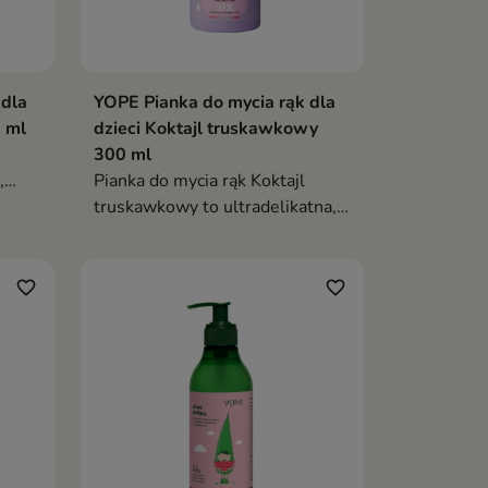
 dla
YOPE Pianka do mycia rąk dla
 ml
dzieci Koktajl truskawkowy
300 ml
,
Pianka do mycia rąk Koktajl
a
truskawkowy to ultradelikatna,
hipoalergiczna pianka, która
skutecznie oczyszcza dłonie
hem
dziecka, nawilża je i otula
favorite_border
favorite_border
słodkim, owocowym zapachem