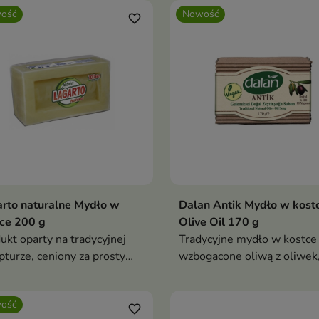
ość
Nowość
favorite_border
rto naturalne Mydło w
Dalan Antik Mydło w kost
ce 200 g
Olive Oil 170 g
ukt oparty na tradycyjnej
Tradycyjne mydło w kostce
pturze, ceniony za prosty
wzbogacone oliwą z oliwek
d i skuteczne właściwości
stworzone z myślą o codzie
ce.
pielęgnacji skóry.
ość
favorite_border