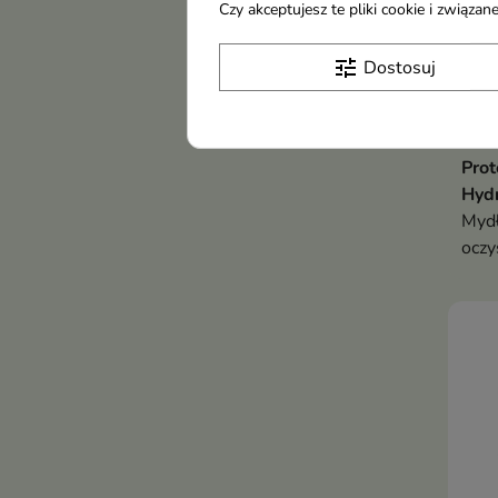
Czy akceptujesz te pliki cookie i związ
tune
Dostosuj
Prot
Hydr
Mydł
oczy
ciał
zani
pozo
gład