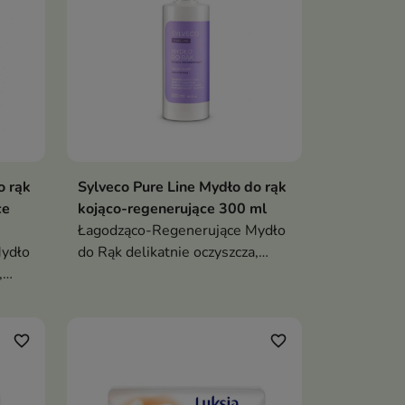
o rąk
Sylveco Pure Line Mydło do rąk
ce
kojąco-regenerujące 300 ml
Łagodząco-Regenerujące Mydło
ydło
do Rąk delikatnie oczyszcza,
,
wspiera nawilżenie i regenerację
erację
skóry dłoni, pozostawiając je
e
miękkie, gładkie i komfortowe
owe
po każdym myciu
favorite_border
favorite_border