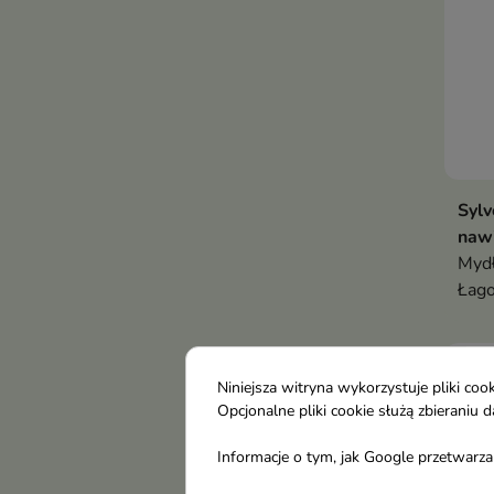
Sylv
nawi
Mydł
Łago
skór
nawi
prze
Niniejsza witryna wykorzystuje pliki c
częs
Opcjonalne pliki cookie służą zbierani
Informacje o tym, jak Google przetwarza 