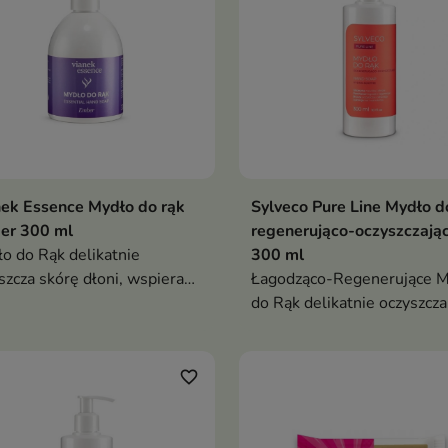
ek Essence Mydło do rąk
Sylveco Pure Line Mydło d
er 300 ml
regenerująco-oczyszczają
o do Rąk delikatnie
300 ml
szcza skórę dłoni, wspiera
Łagodząco-Regenerujące M
nawilżenie i regenerację oraz
do Rąk delikatnie oczyszcza
stawia subtelny, ciepły
wspiera nawilżenie i regen
ch inspirowany kokosem,
skóry dłoni, pozostawiając j
usami i białymi kwiatami
miękkie, gładkie i komfort
favorite_border
po każdym myciu