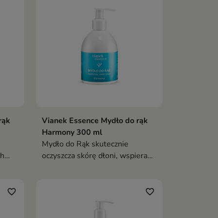
rąk
Vianek Essence Mydło do rąk
Harmony 300 ml
Mydło do Rąk skutecznie
ch
oczyszcza skórę dłoni, wspiera
az
jej nawilżenie i ochronę przed
przesuszeniem oraz pozostawia
subtelny zapach cytrusów,
favorite_border
favorite_border
białych kwiatów i wanilii