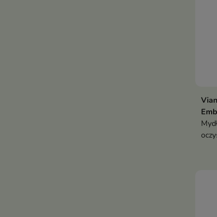
Vian
Emb
Mydł
oczy
jej 
pozo
zapa
cytr