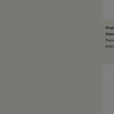
Prot
Mois
Nawi
któr
wspi
utrz
nawi