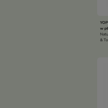
YOPE
w pł
Natu
& To
płyn
oczy
dłon
kwia
zap