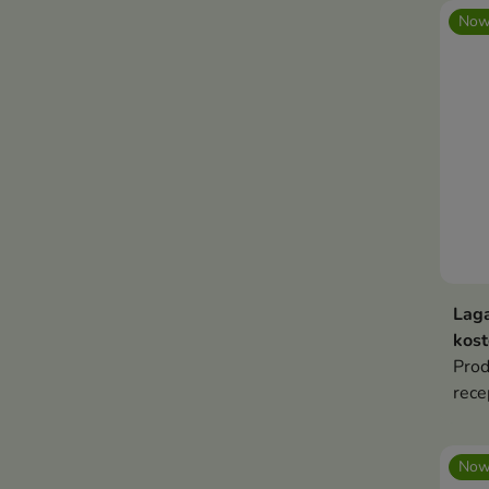
Now
Laga
kost
Prod
rece
skła
myją
Now