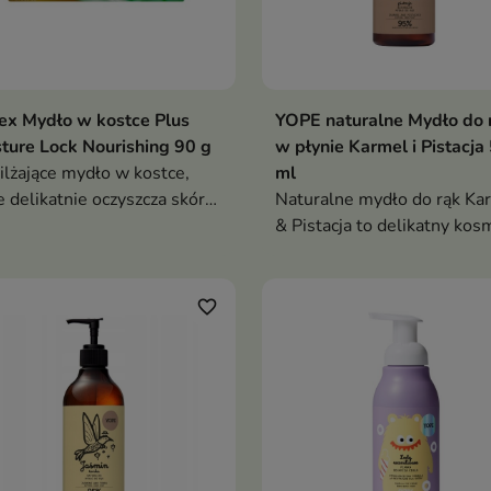
ex Mydło w kostce Plus
YOPE naturalne Mydło do 
ture Lock Nourishing 90 g
w płynie Karmel i Pistacja
lżające mydło w kostce,
ml
e delikatnie oczyszcza skórę,
Naturalne mydło do rąk Ka
era jej ochronę i pomaga
& Pistacja to delikatny kos
ymać odpowiedni poziom
myjący, który skutecznie
lżenia
oczyszcza, pielęgnuje i chro
skórę dłoni, pozostawiając j
favorite_border
miękką i pachnącą słodko-
orzechowym aromatem