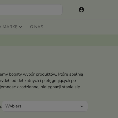
account_circle
Ą MARKĘ
O NAS
ujemy bogaty wybór produktów, które spełnią
ydeł, od delikatnych i pielęgnujących po
mność z codziennej pielęgnacji stanie się
Wybierz
:
expand_more