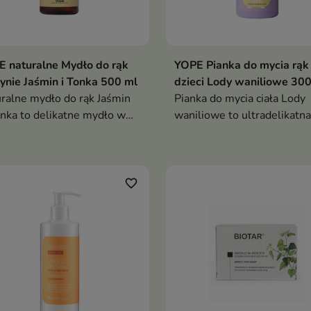
 naturalne Mydło do rąk
YOPE Pianka do mycia rąk
ynie Jaśmin i Tonka 500 ml
dzieci Lody waniliowe 300
ralne mydło do rąk Jaśmin
Pianka do mycia ciała Lody
nka to delikatne mydło w
waniliowe to ultradelikatna
ie, które skutecznie
hipoalergiczna pianka, któr
szcza, nawilża i koi skórę
łagodnie oczyszcza skórę
i, otulając ją eleganckim,
dziecka, nawilża ją i otula
towo-orientalnym
słodkim, kremowym zapac
favorite_border
achem