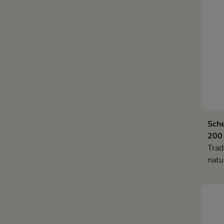
Sche
200
Trad
natu
prze
piel
dom